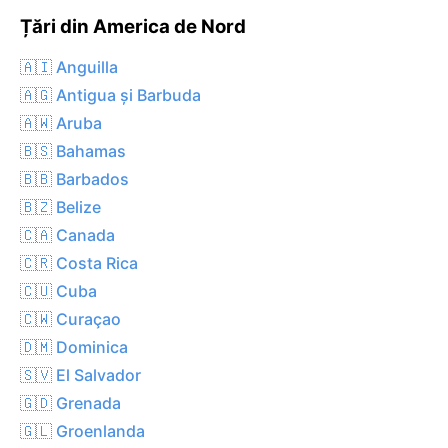
Țări din America de Nord
🇦🇮 Anguilla
🇦🇬 Antigua și Barbuda
🇦🇼 Aruba
🇧🇸 Bahamas
🇧🇧 Barbados
🇧🇿 Belize
🇨🇦 Canada
🇨🇷 Costa Rica
🇨🇺 Cuba
🇨🇼 Curaçao
🇩🇲 Dominica
🇸🇻 El Salvador
🇬🇩 Grenada
🇬🇱 Groenlanda