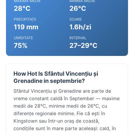
MAXIMA MEDIE
MINIMA MEDIE
28°C
26°C
PRECIPITAȚII
SOARE
119 mm
1.6h/zi
UMIDITATE
INTERVAL
75%
27–29°C
How Hot Is Sfântul Vincențiu și
Grenadine in septembrie?
Sfântul Vincențiu și Grenadine are parte de
vreme constant caldă în September — maxime
medii de 28°C, minime medii de 26°C, cu
diferențe regionale minime. Fie că ești în
Kingstown sau într-un oraș de coastă,
condițiile sunt în mare parte aceleași: cald, în