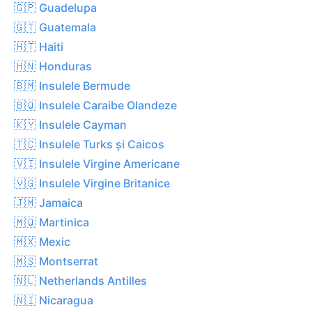
🇬🇵 Guadelupa
🇬🇹 Guatemala
🇭🇹 Haiti
🇭🇳 Honduras
🇧🇲 Insulele Bermude
🇧🇶 Insulele Caraibe Olandeze
🇰🇾 Insulele Cayman
🇹🇨 Insulele Turks și Caicos
🇻🇮 Insulele Virgine Americane
🇻🇬 Insulele Virgine Britanice
🇯🇲 Jamaica
🇲🇶 Martinica
🇲🇽 Mexic
🇲🇸 Montserrat
🇳🇱 Netherlands Antilles
🇳🇮 Nicaragua