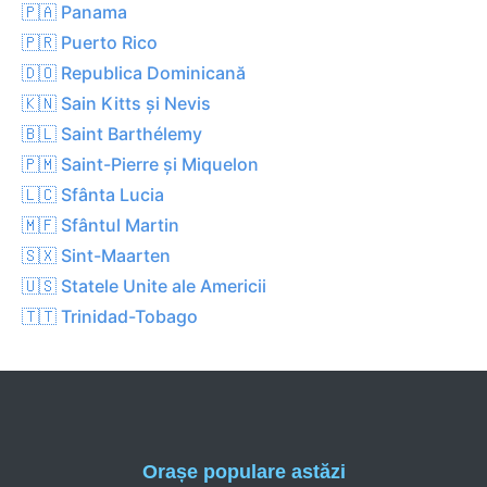
🇵🇦 Panama
🇵🇷 Puerto Rico
🇩🇴 Republica Dominicană
🇰🇳 Sain Kitts și Nevis
🇧🇱 Saint Barthélemy
🇵🇲 Saint-Pierre și Miquelon
🇱🇨 Sfânta Lucia
🇲🇫 Sfântul Martin
🇸🇽 Sint-Maarten
🇺🇸 Statele Unite ale Americii
🇹🇹 Trinidad-Tobago
Orașe populare astăzi