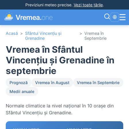
Previziuni meteo precise
.
Vezi toate țările
.
☰
Vremea.
one
🌐
Acasă
>
Sfântul Vincențiu și
>
Vremea în
Grenadine
Septembrie
Vremea în Sfântul
Vincențiu și Grenadine în
septembrie
Prognoză
Vremea în August
Vremea în Septembrie
Medii anuale
Normale climatice la nivel național în 10 orașe din
Sfântul Vincențiu și Grenadine.