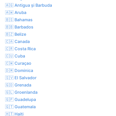
🇦🇬 Antigua și Barbuda
🇦🇼 Aruba
🇧🇸 Bahamas
🇧🇧 Barbados
🇧🇿 Belize
🇨🇦 Canada
🇨🇷 Costa Rica
🇨🇺 Cuba
🇨🇼 Curaçao
🇩🇲 Dominica
🇸🇻 El Salvador
🇬🇩 Grenada
🇬🇱 Groenlanda
🇬🇵 Guadelupa
🇬🇹 Guatemala
🇭🇹 Haiti