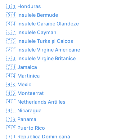
🇭🇳 Honduras
🇧🇲 Insulele Bermude
🇧🇶 Insulele Caraibe Olandeze
🇰🇾 Insulele Cayman
🇹🇨 Insulele Turks și Caicos
🇻🇮 Insulele Virgine Americane
🇻🇬 Insulele Virgine Britanice
🇯🇲 Jamaica
🇲🇶 Martinica
🇲🇽 Mexic
🇲🇸 Montserrat
🇳🇱 Netherlands Antilles
🇳🇮 Nicaragua
🇵🇦 Panama
🇵🇷 Puerto Rico
🇩🇴 Republica Dominicană