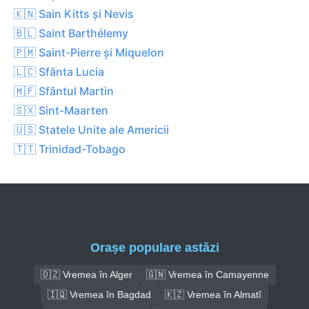
🇰🇳 Sain Kitts și Nevis
🇧🇱 Saint Barthélemy
🇵🇲 Saint-Pierre și Miquelon
🇱🇨 Sfânta Lucia
🇲🇫 Sfântul Martin
🇸🇽 Sint-Maarten
🇺🇸 Statele Unite ale Americii
🇹🇹 Trinidad-Tobago
Orașe populare astăzi
🇩🇿 Vremea în Alger
🇬🇳 Vremea în Camayenne
🇮🇶 Vremea în Bagdad
🇰🇿 Vremea în Almatî