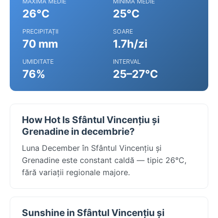
MAXIMA MEDIE
MINIMA MEDIE
26°C
25°C
PRECIPITAȚII
SOARE
70 mm
1.7h/zi
UMIDITATE
INTERVAL
76%
25–27°C
How Hot Is Sfântul Vincențiu și
Grenadine in decembrie?
Luna December în Sfântul Vincențiu și
Grenadine este constant caldă — tipic 26°C,
fără variații regionale majore.
Sunshine in Sfântul Vincențiu și