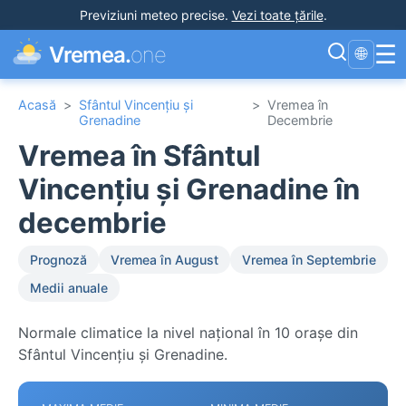
Previziuni meteo precise
.
Vezi toate țările
.
☰
Vremea.
one
🌐
Acasă
>
Sfântul Vincențiu și
>
Vremea în
Grenadine
Decembrie
Vremea în Sfântul
Vincențiu și Grenadine în
decembrie
Prognoză
Vremea în August
Vremea în Septembrie
Medii anuale
Normale climatice la nivel național în 10 orașe din
Sfântul Vincențiu și Grenadine.