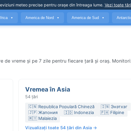
eviziuni meteo precise
pentru orașe din întreaga lume
.
Vezi toate țări
frica
America de Nord
America de Sud
Antarct
▼
▼
▼
e de vreme și pe 7 zile pentru fiecare țară și oraș. Monito
Vremea în Asia
54 țări
🇨🇳 Republica Populară Chineză
🇮🇳 Энэтхэг
🇯🇵 Жапония
🇮🇩 Indonezia
🇵🇭 Filipine
🇲🇾 Malaiezia
Vizualizați toate 54 țări din Asia →