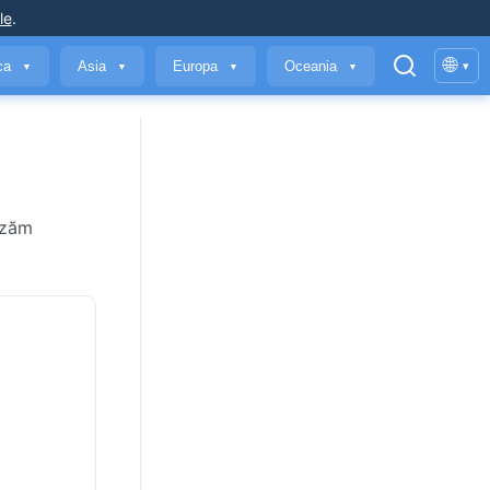
le
.
🌐
ica
Asia
Europa
Oceania
▾
▼
▼
▼
▼
rizăm