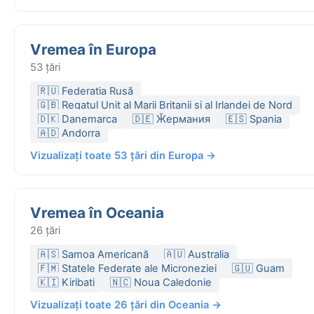
Vremea în Europa
53 țări
🇷🇺 Federația Rusă
🇬🇧 Regatul Unit al Marii Britanii și al Irlandei de Nord
🇩🇰 Danemarca
🇩🇪 Ӂермания
🇪🇸 Spania
🇦🇩 Andorra
Vizualizați toate 53 țări din Europa →
Vremea în Oceania
26 țări
🇦🇸 Samoa Americană
🇦🇺 Australia
🇫🇲 Statele Federate ale Microneziei
🇬🇺 Guam
🇰🇮 Kiribati
🇳🇨 Noua Caledonie
Vizualizați toate 26 țări din Oceania →