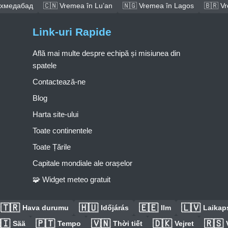
Ахмедабад
🇨🇳 Vremea în Lu’an
🇳🇬 Vremea în Lagos
🇧🇷 Vr
Link-uri Rapide
Află mai multe despre echipă și misiunea din
spatele
Contactează-ne
Blog
Harta site-ului
Toate continentele
Toate Țările
Capitale mondiale ale orașelor
🧩 Widget meteo gratuit
🇹🇷
🇭🇺
🇪🇪
🇱🇻
Hava durumu
Időjárás
Ilm
Laikaps
🇮
🇵🇹
🇻🇳
🇩🇰
🇷🇸
Sää
Tempo
Thời tiết
Vejret