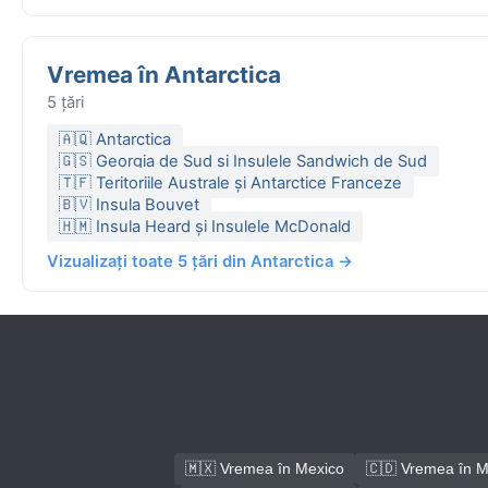
Vremea în Antarctica
5 țări
🇦🇶 Antarctica
🇬🇸 Georgia de Sud și Insulele Sandwich de Sud
🇹🇫 Teritoriile Australe și Antarctice Franceze
🇧🇻 Insula Bouvet
🇭🇲 Insula Heard și Insulele McDonald
Vizualizați toate 5 țări din Antarctica →
🇲🇽 Vremea în Mexico
🇨🇩 Vremea în M