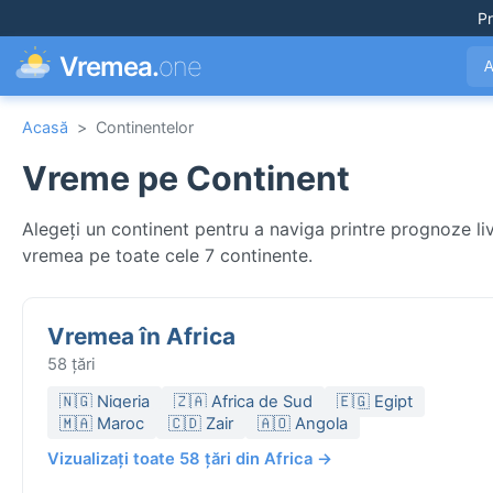
Pr
Vremea.
one
A
Acasă
>
Continentelor
Vreme pe Continent
Alegeți un continent pentru a naviga printre prognoze liv
vremea pe toate cele 7 continente.
Vremea în Africa
58 țări
🇳🇬 Nigeria
🇿🇦 Africa de Sud
🇪🇬 Egipt
🇲🇦 Maroc
🇨🇩 Zair
🇦🇴 Angola
Vizualizați toate 58 țări din Africa →