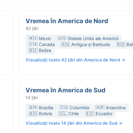
Vremea în America de Nord
42 țări
🇲🇽 Mexic
🇺🇸 Statele Unite ale Americii
🇨🇦 Canada
🇦🇬 Antigua și Barbuda
🇧🇸 B
🇧🇿 Belize
Vizualizați toate 42 țări din America de Nord →
Vremea în America de Sud
14 țări
🇧🇷 Brazilia
🇨🇴 Columbia
🇦🇷 Argentina
🇧🇴 Bolivia
🇨🇱 Chile
🇪🇨 Ecuador
Vizualizați toate 14 țări din America de Sud →