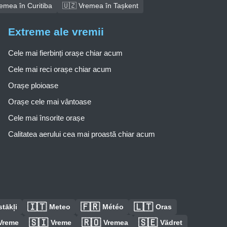
emea în Curitiba
🇺🇿 Vremea în Tașkent
Extreme ale vremii
Cele mai fierbinți orașe chiar acum
Cele mai reci orașe chiar acum
Orașe ploioase
Orașe cele mai vântoase
Cele mai însorite orașe
Calitatea aerului cea mai proastă chiar acum
🇮🇹
🇫🇷
🇱🇹
tākļi
Meteo
Météo
Oras
🇸🇮
🇷🇴
🇸🇪
Vreme
Vreme
Vremea
Vädret