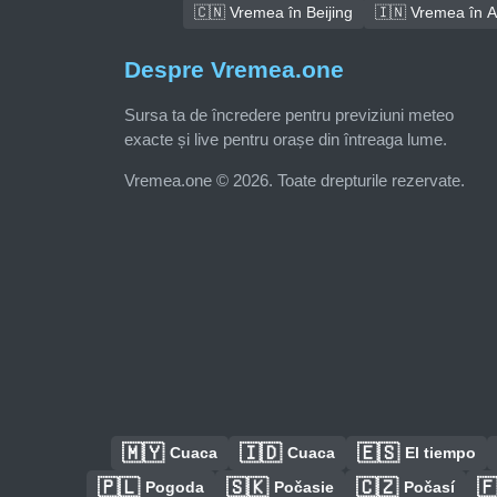
🇨🇳 Vremea în Beijing
🇮🇳 Vremea în 
Despre Vremea.one
Sursa ta de încredere pentru previziuni meteo
exacte și live pentru orașe din întreaga lume.
Vremea.one © 2026. Toate drepturile rezervate.
🇲🇾
🇮🇩
🇪🇸
Cuaca
Cuaca
El tiempo
🇵🇱
🇸🇰
🇨🇿

Pogoda
Počasie
Počasí