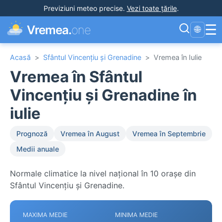
Previziuni meteo precise
.
Vezi toate țările
.
☰
Vremea.
one
🌐
Acasă
>
Sfântul Vincențiu și Grenadine
>
Vremea în Iulie
Vremea în Sfântul
Vincențiu și Grenadine în
iulie
Prognoză
Vremea în August
Vremea în Septembrie
Medii anuale
Normale climatice la nivel național în 10 orașe din
Sfântul Vincențiu și Grenadine.
MAXIMA MEDIE
MINIMA MEDIE