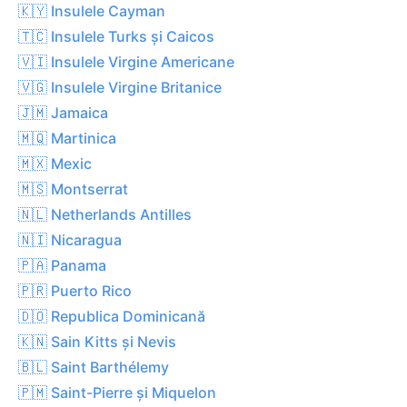
🇰🇾 Insulele Cayman
🇹🇨 Insulele Turks și Caicos
🇻🇮 Insulele Virgine Americane
🇻🇬 Insulele Virgine Britanice
🇯🇲 Jamaica
🇲🇶 Martinica
🇲🇽 Mexic
🇲🇸 Montserrat
🇳🇱 Netherlands Antilles
🇳🇮 Nicaragua
🇵🇦 Panama
🇵🇷 Puerto Rico
🇩🇴 Republica Dominicană
🇰🇳 Sain Kitts și Nevis
🇧🇱 Saint Barthélemy
🇵🇲 Saint-Pierre și Miquelon