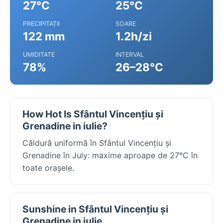
27°C
25°C
PRECIPITAȚII
SOARE
122 mm
1.2h/zi
UMIDITATE
INTERVAL
78%
26–28°C
How Hot Is Sfântul Vincențiu și
Grenadine in iulie?
Căldură uniformă în Sfântul Vincențiu și
Grenadine în July: maxime aproape de 27°C în
toate orașele.
Sunshine in Sfântul Vincențiu și
Grenadine in iulie