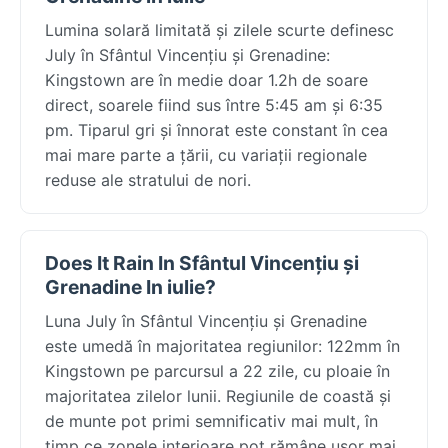
Lumina solară limitată și zilele scurte definesc
July în Sfântul Vincențiu și Grenadine:
Kingstown are în medie doar 1.2h de soare
direct, soarele fiind sus între 5:45 am și 6:35
pm. Tiparul gri și înnorat este constant în cea
mai mare parte a țării, cu variații regionale
reduse ale stratului de nori.
Does It Rain In Sfântul Vincențiu și
Grenadine In iulie?
Luna July în Sfântul Vincențiu și Grenadine
este umedă în majoritatea regiunilor: 122mm în
Kingstown pe parcursul a 22 zile, cu ploaie în
majoritatea zilelor lunii. Regiunile de coastă și
de munte pot primi semnificativ mai mult, în
timp ce zonele interioare pot rămâne ușor mai