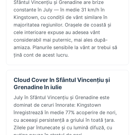
Sfântul Vincențiu și Grenadine are brize
constante în July — în medie 31 km/h în
Kingstown, cu condiții de vânt similare în
majoritatea regiunilor. Orașele de coastă și
cele interioare expuse au adesea vânt
considerabil mai puternic, mai ales după-
amiaza. Planurile sensibile la vânt ar trebui să
țină cont de acest lucru.
Cloud Cover In Sfântul Vincențiu și
Grenadine In iulie
July în Sfântul Vincențiu și Grenadine este
dominat de ceruri înnorate: Kingstown
înregistrează în medie 77% acoperire de nori,
cu aceeași persistență a griului în toată țara.
Zilele par întunecate și cu lumină difuză, cu
puține pauze în stratul de nori.