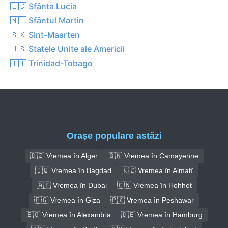
🇱🇨 Sfânta Lucia
🇲🇫 Sfântul Martin
🇸🇽 Sint-Maarten
🇺🇸 Statele Unite ale Americii
🇹🇹 Trinidad-Tobago
Orașe populare astăzi
🇩🇿 Vremea în Alger
🇬🇳 Vremea în Camayenne
🇮🇶 Vremea în Bagdad
🇰🇿 Vremea în Almatî
🇦🇪 Vremea în Dubai
🇨🇳 Vremea în Hohhot
🇪🇬 Vremea în Giza
🇵🇰 Vremea în Peshawar
🇪🇬 Vremea în Alexandria
🇩🇪 Vremea în Hamburg