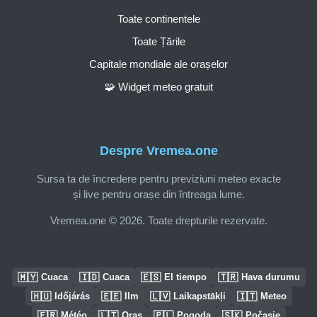
Toate continentele
Toate Țările
Capitale mondiale ale orașelor
🧩 Widget meteo gratuit
Despre Vremea.one
Sursa ta de încredere pentru previziuni meteo exacte
și live pentru orașe din întreaga lume.
Vremea.one © 2026. Toate drepturile rezervate.
🇲🇾
🇮🇩
🇪🇸
🇹🇷
Cuaca
Cuaca
El tiempo
Hava durumu
🇭🇺
🇪🇪
🇱🇻
🇮🇹
Időjárás
Ilm
Laikapstākļi
Meteo
🇫🇷
🇱🇹
🇵🇱
🇸🇰
Météo
Oras
Pogoda
Počasie