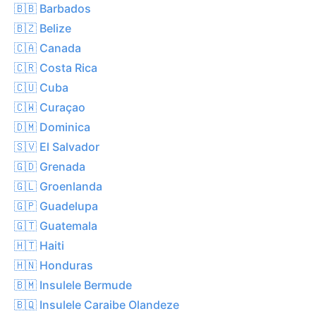
🇧🇧 Barbados
🇧🇿 Belize
🇨🇦 Canada
🇨🇷 Costa Rica
🇨🇺 Cuba
🇨🇼 Curaçao
🇩🇲 Dominica
🇸🇻 El Salvador
🇬🇩 Grenada
🇬🇱 Groenlanda
🇬🇵 Guadelupa
🇬🇹 Guatemala
🇭🇹 Haiti
🇭🇳 Honduras
🇧🇲 Insulele Bermude
🇧🇶 Insulele Caraibe Olandeze