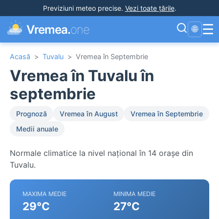
Previziuni meteo precise
.
Vezi toate țările
.
☰
Vremea.
one
🌐
Acasă
>
Tuvalu
>
Vremea în Septembrie
Vremea în Tuvalu în
septembrie
Prognoză
Vremea în August
Vremea în Septembrie
Medii anuale
Normale climatice la nivel național în 14 orașe din
Tuvalu.
MAXIMA MEDIE
MINIMA MEDIE
29°C
27°C