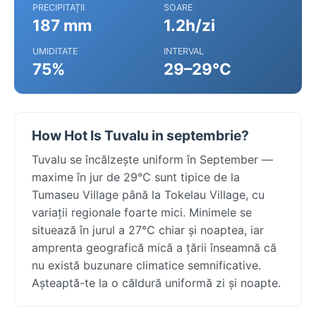
PRECIPITAȚII
SOARE
187 mm
1.2h/zi
UMIDITATE
INTERVAL
75%
29–29°C
How Hot Is Tuvalu in septembrie?
Tuvalu se încălzește uniform în September —
maxime în jur de 29°C sunt tipice de la
Tumaseu Village până la Tokelau Village, cu
variații regionale foarte mici. Minimele se
situează în jurul a 27°C chiar și noaptea, iar
amprenta geografică mică a țării înseamnă că
nu există buzunare climatice semnificative.
Așteaptă-te la o căldură uniformă zi și noapte.