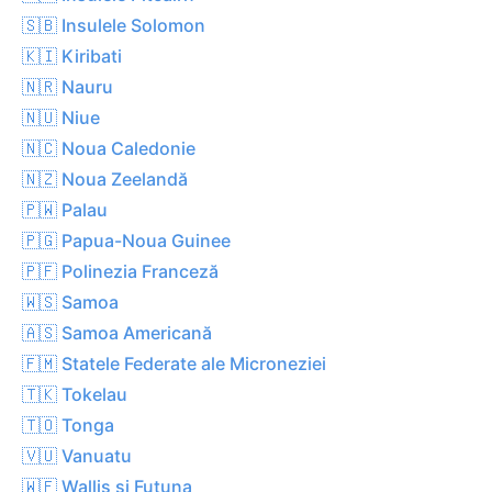
🇸🇧 Insulele Solomon
🇰🇮 Kiribati
🇳🇷 Nauru
🇳🇺 Niue
🇳🇨 Noua Caledonie
🇳🇿 Noua Zeelandă
🇵🇼 Palau
🇵🇬 Papua-Noua Guinee
🇵🇫 Polinezia Franceză
🇼🇸 Samoa
🇦🇸 Samoa Americană
🇫🇲 Statele Federate ale Microneziei
🇹🇰 Tokelau
🇹🇴 Tonga
🇻🇺 Vanuatu
🇼🇫 Wallis și Futuna