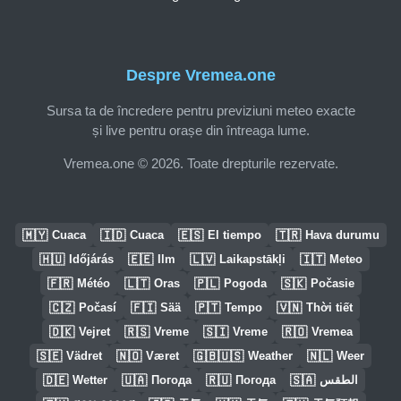
Despre Vremea.one
Sursa ta de încredere pentru previziuni meteo exacte
și live pentru orașe din întreaga lume.
Vremea.one © 2026. Toate drepturile rezervate.
🇲🇾
🇮🇩
🇪🇸
🇹🇷
Cuaca
Cuaca
El tiempo
Hava durumu
🇭🇺
🇪🇪
🇱🇻
🇮🇹
Időjárás
Ilm
Laikapstākļi
Meteo
🇫🇷
🇱🇹
🇵🇱
🇸🇰
Météo
Oras
Pogoda
Počasie
🇨🇿
🇫🇮
🇵🇹
🇻🇳
Počasí
Sää
Tempo
Thời tiết
🇩🇰
🇷🇸
🇸🇮
🇷🇴
Vejret
Vreme
Vreme
Vremea
🇸🇪
🇳🇴
🇬🇧🇺🇸
🇳🇱
Vädret
Været
Weather
Weer
🇩🇪
🇺🇦
🇷🇺
🇸🇦
Wetter
Погода
Погода
الطقس