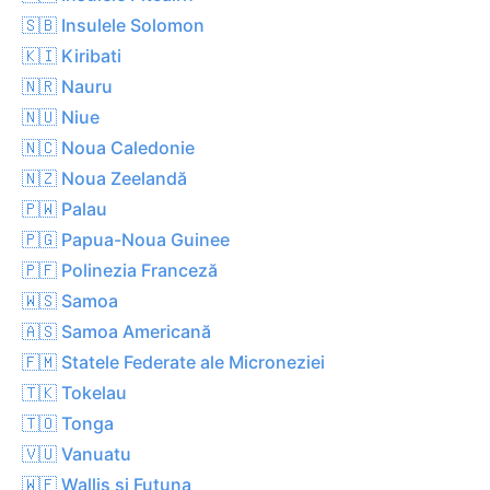
🇸🇧 Insulele Solomon
🇰🇮 Kiribati
🇳🇷 Nauru
🇳🇺 Niue
🇳🇨 Noua Caledonie
🇳🇿 Noua Zeelandă
🇵🇼 Palau
🇵🇬 Papua-Noua Guinee
🇵🇫 Polinezia Franceză
🇼🇸 Samoa
🇦🇸 Samoa Americană
🇫🇲 Statele Federate ale Microneziei
🇹🇰 Tokelau
🇹🇴 Tonga
🇻🇺 Vanuatu
🇼🇫 Wallis și Futuna