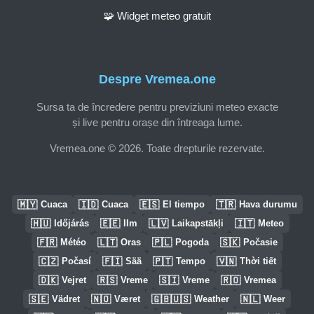
🧩 Widget meteo gratuit
Despre Vremea.one
Sursa ta de încredere pentru previziuni meteo exacte
și live pentru orașe din întreaga lume.
Vremea.one © 2026. Toate drepturile rezervate.
🇲🇾
🇮🇩
🇪🇸
🇹🇷
Cuaca
Cuaca
El tiempo
Hava durumu
🇭🇺
🇪🇪
🇱🇻
🇮🇹
Időjárás
Ilm
Laikapstākļi
Meteo
🇫🇷
🇱🇹
🇵🇱
🇸🇰
Météo
Oras
Pogoda
Počasie
🇨🇿
🇫🇮
🇵🇹
🇻🇳
Počasí
Sää
Tempo
Thời tiết
🇩🇰
🇷🇸
🇸🇮
🇷🇴
Vejret
Vreme
Vreme
Vremea
🇸🇪
🇳🇴
🇬🇧🇺🇸
🇳🇱
Vädret
Været
Weather
Weer