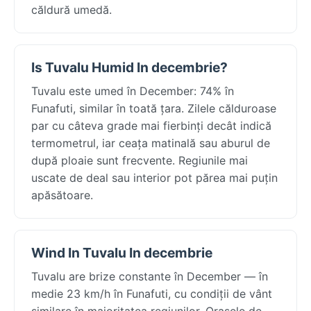
căldură umedă.
Is Tuvalu Humid In decembrie?
Tuvalu este umed în December: 74% în
Funafuti, similar în toată țara. Zilele călduroase
par cu câteva grade mai fierbinți decât indică
termometrul, iar ceața matinală sau aburul de
după ploaie sunt frecvente. Regiunile mai
uscate de deal sau interior pot părea mai puțin
apăsătoare.
Wind In Tuvalu In decembrie
Tuvalu are brize constante în December — în
medie 23 km/h în Funafuti, cu condiții de vânt
similare în majoritatea regiunilor. Orașele de