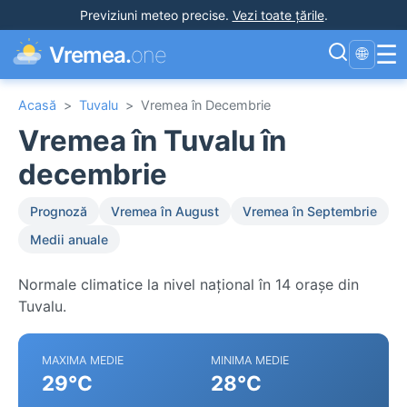
Previziuni meteo precise
.
Vezi toate țările
.
☰
Vremea.
one
🌐
Acasă
>
Tuvalu
>
Vremea în Decembrie
Vremea în Tuvalu în
decembrie
Prognoză
Vremea în August
Vremea în Septembrie
Medii anuale
Normale climatice la nivel național în 14 orașe din
Tuvalu.
MAXIMA MEDIE
MINIMA MEDIE
29°C
28°C