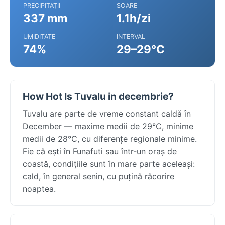
PRECIPITAȚII
SOARE
337 mm
1.1h/zi
UMIDITATE
INTERVAL
74%
29–29°C
How Hot Is Tuvalu in decembrie?
Tuvalu are parte de vreme constant caldă în
December — maxime medii de 29°C, minime
medii de 28°C, cu diferențe regionale minime.
Fie că ești în Funafuti sau într-un oraș de
coastă, condițiile sunt în mare parte aceleași:
cald, în general senin, cu puțină răcorire
noaptea.