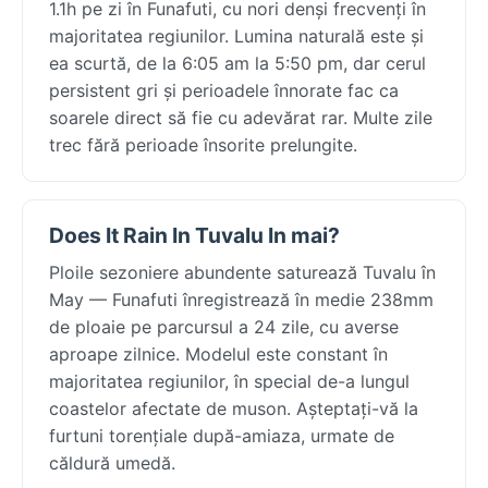
1.1h pe zi în Funafuti, cu nori denși frecvenți în
majoritatea regiunilor. Lumina naturală este și
ea scurtă, de la 6:05 am la 5:50 pm, dar cerul
persistent gri și perioadele înnorate fac ca
soarele direct să fie cu adevărat rar. Multe zile
trec fără perioade însorite prelungite.
Does It Rain In Tuvalu In mai?
Ploile sezoniere abundente saturează Tuvalu în
May — Funafuti înregistrează în medie 238mm
de ploaie pe parcursul a 24 zile, cu averse
aproape zilnice. Modelul este constant în
majoritatea regiunilor, în special de-a lungul
coastelor afectate de muson. Așteptați-vă la
furtuni torențiale după-amiaza, urmate de
căldură umedă.