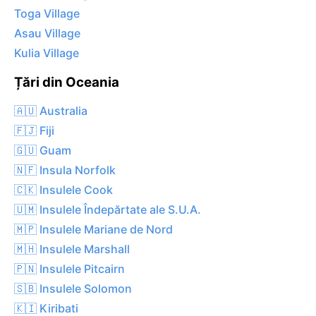
Toga Village
Asau Village
Kulia Village
Țări din Oceania
🇦🇺 Australia
🇫🇯 Fiji
🇬🇺 Guam
🇳🇫 Insula Norfolk
🇨🇰 Insulele Cook
🇺🇲 Insulele Îndepărtate ale S.U.A.
🇲🇵 Insulele Mariane de Nord
🇲🇭 Insulele Marshall
🇵🇳 Insulele Pitcairn
🇸🇧 Insulele Solomon
🇰🇮 Kiribati