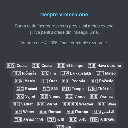
Despre Vremea.one
Sursa ta de încredere pentru previziuni meteo exacte
și live pentru orașe din întreaga lume.
Vremea.one © 2026. Toate drepturile rezervate.
🇲🇾
🇮🇩
🇪🇸
🇹🇷
Cuaca
Cuaca
El tiempo
Hava durumu
🇭🇺
🇪🇪
🇱🇻
🇮🇹
Időjárás
Ilm
Laikapstākļi
Meteo
🇫🇷
🇱🇹
🇵🇱
🇸🇰
Météo
Oras
Pogoda
Počasie
🇨🇿
🇫🇮
🇵🇹
🇻🇳
Počasí
Sää
Tempo
Thời tiết
🇩🇰
🇷🇸
🇸🇮
🇷🇴
Vejret
Vreme
Vreme
Vremea
🇸🇪
🇳🇴
🇬🇧🇺🇸
🇳🇱
Vädret
Været
Weather
Weer
🇩🇪
🇺🇦
🇷🇺
🇸🇦
Wetter
Погода
Погода
الطقس
🇹🇭
🇯🇵
🇭🇰
🇹🇼
สภาพอากาศ
天気
天氣
天氣預報
🇰🇷
날씨