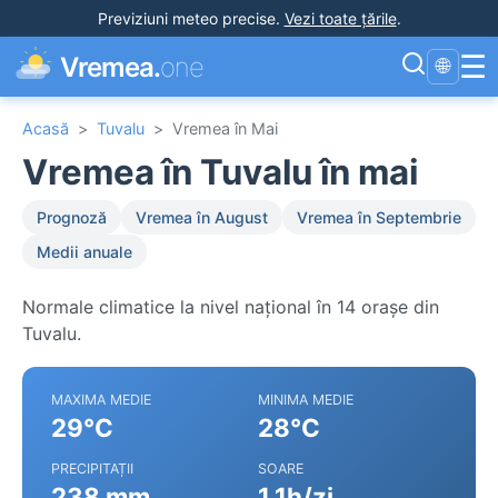
Previziuni meteo precise
.
Vezi toate țările
.
☰
Vremea.
one
🌐
Acasă
>
Tuvalu
>
Vremea în Mai
Vremea în Tuvalu în mai
Prognoză
Vremea în August
Vremea în Septembrie
Medii anuale
Normale climatice la nivel național în 14 orașe din
Tuvalu.
MAXIMA MEDIE
MINIMA MEDIE
29°C
28°C
PRECIPITAȚII
SOARE
238 mm
1.1h/zi