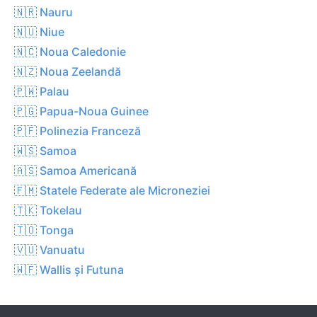
🇳🇷 Nauru
🇳🇺 Niue
🇳🇨 Noua Caledonie
🇳🇿 Noua Zeelandă
🇵🇼 Palau
🇵🇬 Papua-Noua Guinee
🇵🇫 Polinezia Franceză
🇼🇸 Samoa
🇦🇸 Samoa Americană
🇫🇲 Statele Federate ale Microneziei
🇹🇰 Tokelau
🇹🇴 Tonga
🇻🇺 Vanuatu
🇼🇫 Wallis și Futuna