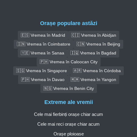
Orașe populare astăzi
🇪🇸 Vremea în Madrid
🇨🇮 Vremea în Abidjan
🇮🇳 Vremea în Coimbatore
🇨🇳 Vremea în Beijing
🇾🇪 Vremea în Sanaa
🇮🇶 Vremea în Bagdad
🇵🇭 Vremea în Caloocan City
🇸🇬 Vremea în Singapore
🇦🇷 Vremea în Córdoba
🇵🇭 Vremea în Davao
🇲🇲 Vremea în Yangon
🇳🇬 Vremea în Benin City
Extreme ale vremii
Cele mai fierbinți orașe chiar acum
Cele mai reci orașe chiar acum
Orașe ploioase