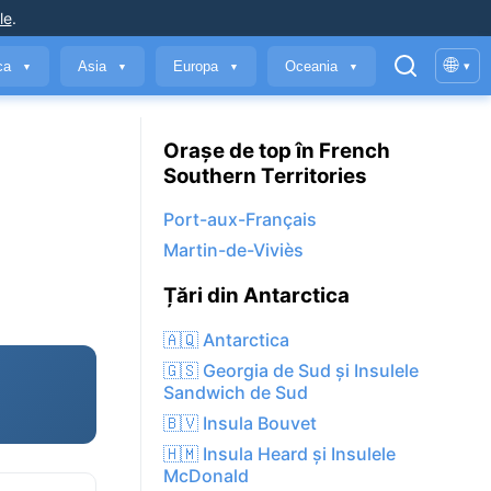
le
.
🌐
ica
Asia
Europa
Oceania
▾
▼
▼
▼
▼
Orașe de top în French
Southern Territories
Port-aux-Français
Martin-de-Viviès
Țări din Antarctica
🇦🇶 Antarctica
🇬🇸 Georgia de Sud și Insulele
Sandwich de Sud
🇧🇻 Insula Bouvet
🇭🇲 Insula Heard și Insulele
McDonald