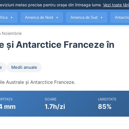
eviziuni meteo precise
pentru orașe din întreaga lume
.
Vezi toate țări
frica
America de Nord
America de Sud
Antarct
▼
▼
▼
n Noiembrie
e și Antarctice Franceze în
e
Medii anuale
ile Australe și Antarctice Franceze.
IPITAȚII
SOARE
UMIDITATE
4 mm
1.7h/zi
85%