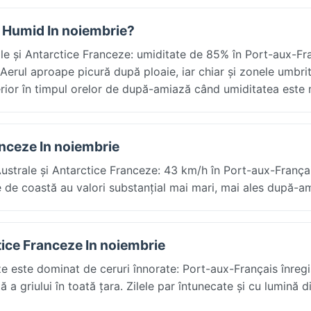
ze Humid In noiembrie?
ale și Antarctice Franceze: umiditate de 85% în Port-aux-Fr
 Aerul aproape picură după ploaie, iar chiar și zonele umbrit
 interior în timpul orelor de după-amiază când umiditatea est
ranceze In noiembrie
Australe și Antarctice Franceze: 43 km/h în Port-aux-França
e de coastă au valori substanțial mai mari, mai ales după-a
ctice Franceze In noiembrie
ze este dominat de ceruri înnorate: Port-aux-Français înreg
a griului în toată țara. Zilele par întunecate și cu lumină d