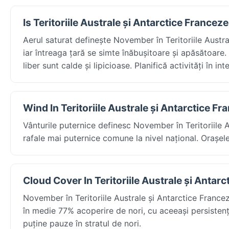
Is Teritoriile Australe și Antarctice France
Aerul saturat definește November în Teritoriile Austr
iar întreaga țară se simte înăbușitoare și apăsătoare.
liber sunt calde și lipicioase. Planifică activități în
Wind In Teritoriile Australe și Antarctice F
Vânturile puternice definesc November în Teritoriile 
rafale mai puternice comune la nivel național. Orașel
Cloud Cover In Teritoriile Australe și Antar
November în Teritoriile Australe și Antarctice France
în medie 77% acoperire de nori, cu aceeași persistență 
puține pauze în stratul de nori.