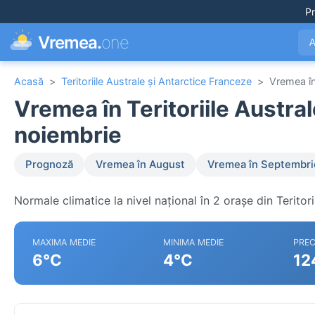
Pr
Vremea.
one
A
Acasă
>
Teritoriile Australe și Antarctice Franceze
>
Vremea î
Vremea în Teritoriile Austral
noiembrie
Prognoză
Vremea în August
Vremea în Septembri
Normale climatice la nivel național în 2 orașe din Teritori
MAXIMA MEDIE
MINIMA MEDIE
PREC
6°C
4°C
12