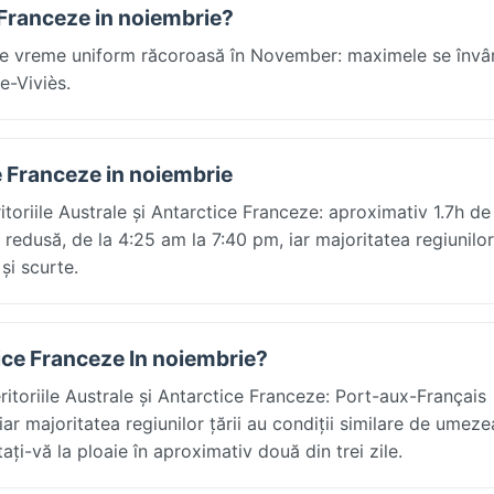
e Franceze in noiembrie?
e de vreme uniform răcoroasă în November: maximele se învâr
e-Viviès.
ce Franceze in noiembrie
ritoriile Australe și Antarctice Franceze: aproximativ 1.7h de
redusă, de la 4:25 am la 7:40 pm, iar majoritatea regiunilor 
și scurte.
ctice Franceze In noiembrie?
toriile Australe și Antarctice Franceze: Port-aux-Français
ar majoritatea regiunilor țării au condiții similare de umeze
ați-vă la ploaie în aproximativ două din trei zile.