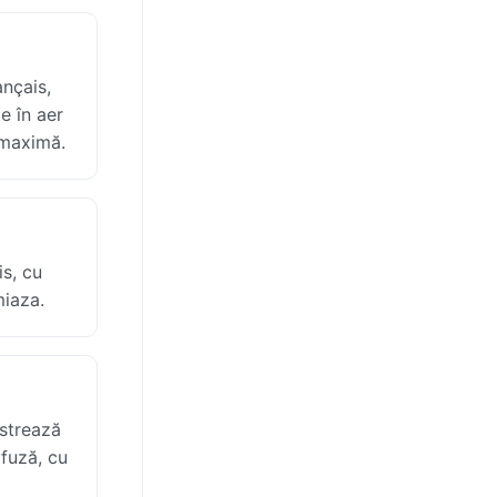
ançais,
e în aer
e maximă.
is, cu
miaza.
istrează
ifuză, cu