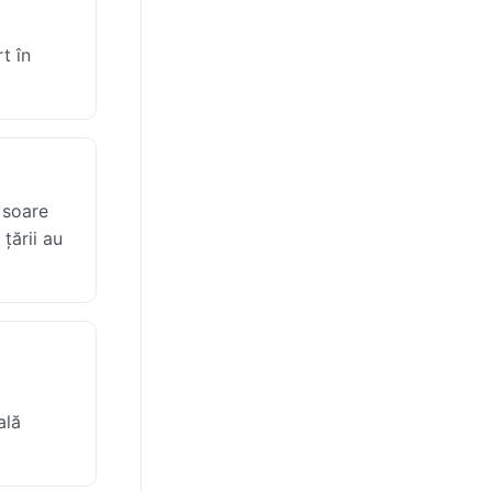
t în
 soare
țării au
ală