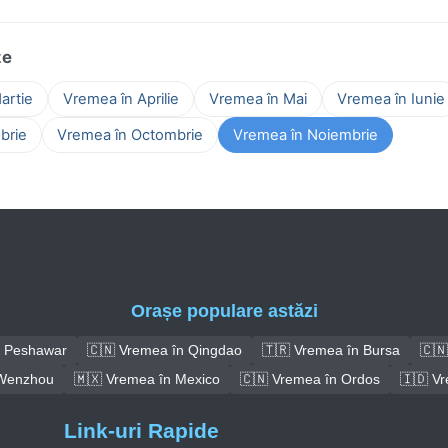
ze
artie
Vremea în Aprilie
Vremea în Mai
Vremea în Iunie
brie
Vremea în Octombrie
Vremea în Noiembrie
Orașe populare astăzi
n Peshawar
🇨🇳 Vremea în Qingdao
🇹🇷 Vremea în Bursa
🇨🇳
 Wenzhou
🇲🇽 Vremea în Mexico
🇨🇳 Vremea în Ordos
🇮🇩 V
Link-uri Rapide