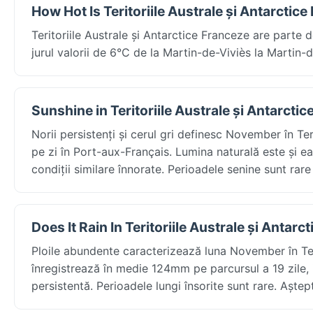
How Hot Is Teritoriile Australe și Antarctic
Teritoriile Australe și Antarctice Franceze are part
jurul valorii de 6°C de la Martin-de-Viviès la Martin-d
Sunshine in Teritoriile Australe și Antarcti
Norii persistenți și cerul gri definesc November în Te
pe zi în Port-aux-Français. Lumina naturală este și ea 
condiții similare înnorate. Perioadele senine sunt rare 
Does It Rain In Teritoriile Australe și Antar
Ploile abundente caracterizează luna November în Teri
înregistrează în medie 124mm pe parcursul a 19 zile, i
persistentă. Perioadele lungi însorite sunt rare. Aștept