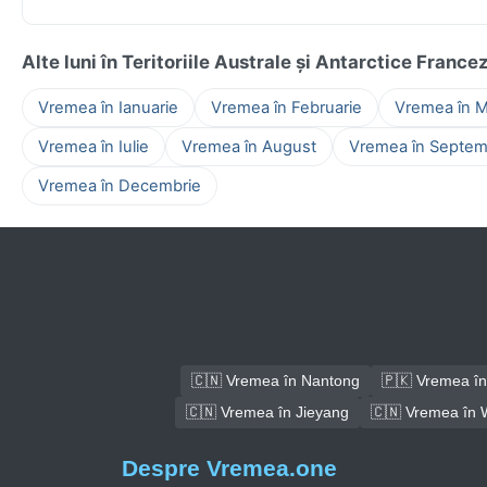
Alte luni în Teritoriile Australe și Antarctice France
Vremea în Ianuarie
Vremea în Februarie
Vremea în M
Vremea în Iulie
Vremea în August
Vremea în Septem
Vremea în Decembrie
🇨🇳 Vremea în Nantong
🇵🇰 Vremea î
🇨🇳 Vremea în Jieyang
🇨🇳 Vremea în
Despre Vremea.one