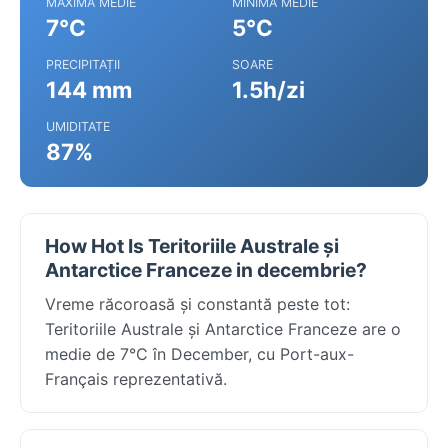
MAXIMA MEDIE
MINIMA MEDIE
7°C
5°C
PRECIPITAȚII
SOARE
144 mm
1.5h/zi
UMIDITATE
87%
How Hot Is Teritoriile Australe și
Antarctice Franceze in decembrie?
Vreme răcoroasă și constantă peste tot:
Teritoriile Australe și Antarctice Franceze are o
medie de 7°C în December, cu Port-aux-
Français reprezentativă.