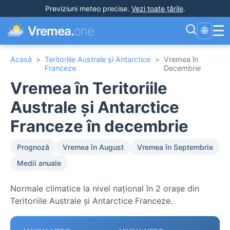
Previziuni meteo precise
.
Vezi toate țările
.
☰
Vremea.
one
🌐
Acasă
>
Teritoriile Australe și Antarctice
>
Vremea în
Franceze
Decembrie
Vremea în Teritoriile
Australe și Antarctice
Franceze în decembrie
Prognoză
Vremea în August
Vremea în Septembrie
Medii anuale
Normale climatice la nivel național în 2 orașe din
Teritoriile Australe și Antarctice Franceze.