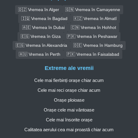
🇩🇿 Vremea în Alger
🇬🇳 Vremea în Camayenne
🇮🇶 Vremea în Bagdad
🇰🇿 Vremea în Almatî
🇦🇪 Vremea în Dubai
🇨🇳 Vremea în Hohhot
🇪🇬 Vremea în Giza
🇵🇰 Vremea în Peshawar
🇪🇬 Vremea în Alexandria
🇩🇪 Vremea în Hamburg
🇦🇺 Vremea în Perth
🇵🇰 Vremea în Faisalabad
Extreme ale vremii
Cele mai fierbinți orașe chiar acum
Cele mai reci orașe chiar acum
Orașe ploioase
Orașe cele mai vântoase
Cele mai însorite orașe
Calitatea aerului cea mai proastă chiar acum