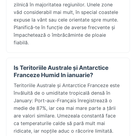
zilnică în majoritatea regiunilor. Unele zone
văd considerabil mai mult, în special coastele
expuse la vânt sau cele orientate spre munte.
Planifică-te în funcție de averse frecvente și
împachetează o îmbrăcăminte de ploaie
fiabilă.
Is Teritoriile Australe și Antarctice
Franceze Humid In ianuarie?
Teritoriile Australe și Antarctice Franceze este
învăluită de o umiditate tropicală densă în
January: Port-aux-Français înregistrează o
medie de 87%, iar cea mai mare parte a țării
are valori similare. Umezeala constantă face
ca temperaturile calde să pară mult mai
ridicate, iar nopțile aduc o răcorire limitată.