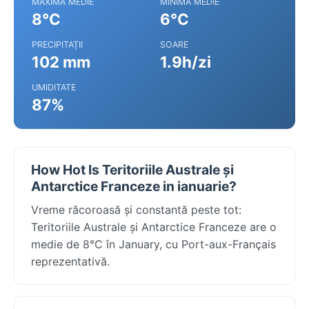
MAXIMA MEDIE
MINIMA MEDIE
8°C
6°C
PRECIPITAȚII
SOARE
102 mm
1.9h/zi
UMIDITATE
87%
How Hot Is Teritoriile Australe și
Antarctice Franceze in ianuarie?
Vreme răcoroasă și constantă peste tot:
Teritoriile Australe și Antarctice Franceze are o
medie de 8°C în January, cu Port-aux-Français
reprezentativă.