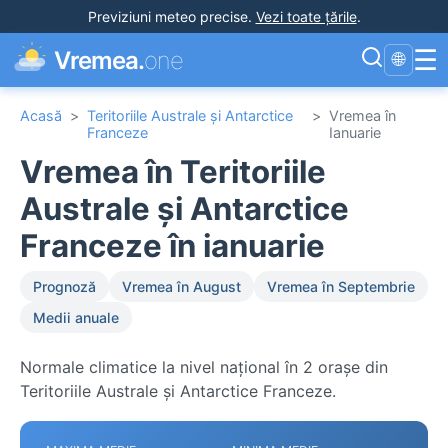
Previziuni meteo precise
.
Vezi toate țările
.
☰
Vremea.
one
🌐
Acasă
>
Teritoriile Australe și Antarctice
>
Vremea în
Franceze
Ianuarie
Vremea în Teritoriile
Australe și Antarctice
Franceze în ianuarie
Prognoză
Vremea în August
Vremea în Septembrie
Medii anuale
Normale climatice la nivel național în 2 orașe din
Teritoriile Australe și Antarctice Franceze.