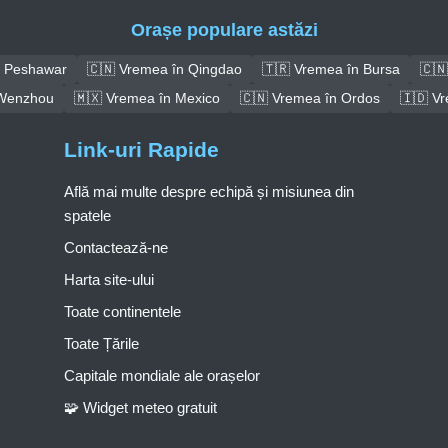
Orașe populare astăzi
n Peshawar
🇨🇳 Vremea în Qingdao
🇹🇷 Vremea în Bursa
🇨🇳
 Wenzhou
🇲🇽 Vremea în Mexico
🇨🇳 Vremea în Ordos
🇮🇩 V
Link-uri Rapide
Află mai multe despre echipă și misiunea din
spatele
Contactează-ne
Harta site-ului
Toate continentele
Toate Țările
Capitale mondiale ale orașelor
🧩 Widget meteo gratuit