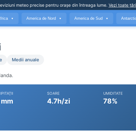
eviziuni meteo precise
pentru orașe din întreaga lume
.
Vezi toate țări
frica
America de Nord
America de Sud
Antarct
▼
▼
▼
i
e
Medii anuale
landa.
IPITAȚII
SOARE
UMIDITATE
 mm
4.7h/zi
78%