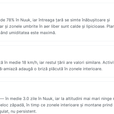
de 78% în Nuuk, iar întreaga țară se simte înăbușitoare și
 și zonele umbrite în aer liber sunt calde și lipicioase. Plan
ă când umiditatea este maximă.
 medie 18 km/h, iar restul țării are valori similare. Activit
upă-amiază adaugă o briză plăcută în zonele interioare.
n medie 3.0 zile în Nuuk, iar la altitudini mai mari ninge 
deloc zăpadă, în timp ce zonele interioare și montane prind
ulat, nu persistent.