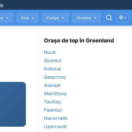
le
.
🌐
ica
Asia
Europa
Oceania
▾
▼
▼
▼
▼
Orașe de top în Greenland
Nuuk
Sisimiut
Ilulissat
Qaqortoq
Aasiaat
Maniitsoq
Tasiilaq
Paamiut
Nanortalik
Upernavik