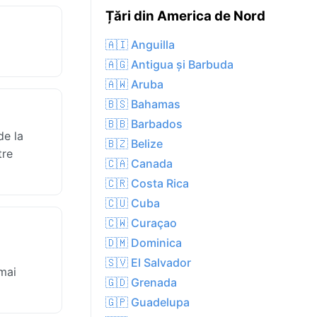
Țări din America de Nord
🇦🇮 Anguilla
🇦🇬 Antigua și Barbuda
🇦🇼 Aruba
🇧🇸 Bahamas
🇧🇧 Barbados
de la
🇧🇿 Belize
tre
🇨🇦 Canada
🇨🇷 Costa Rica
🇨🇺 Cuba
🇨🇼 Curaçao
🇩🇲 Dominica
🇸🇻 El Salvador
 mai
🇬🇩 Grenada
🇬🇵 Guadelupa