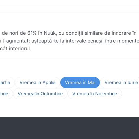
e nori de 61% în Nuuk, cu condiții similare de înnorare în
și fragmentat; așteaptă-te la intervale cenușii între moment
ât interiorul.
artie
Vremea în Aprilie
Vremea în Mai
Vremea în Iunie
brie
Vremea în Octombrie
Vremea în Noiembrie