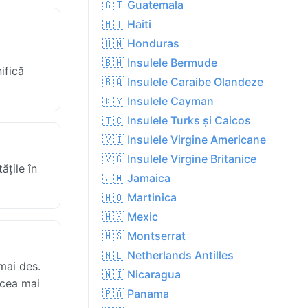
🇬🇹 Guatemala
🇭🇹 Haiti
🇭🇳 Honduras
🇧🇲 Insulele Bermude
ifică
🇧🇶 Insulele Caraibe Olandeze
🇰🇾 Insulele Cayman
🇹🇨 Insulele Turks și Caicos
🇻🇮 Insulele Virgine Americane
🇻🇬 Insulele Virgine Britanice
ățile în
🇯🇲 Jamaica
🇲🇶 Martinica
🇲🇽 Mexic
🇲🇸 Montserrat
🇳🇱 Netherlands Antilles
mai des.
🇳🇮 Nicaragua
 cea mai
🇵🇦 Panama