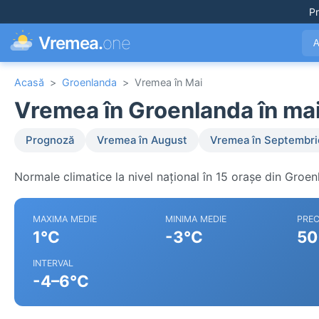
Pr
Vremea.
one
A
Acasă
>
Groenlanda
>
Vremea în Mai
Vremea în Groenlanda în ma
Prognoză
Vremea în August
Vremea în Septembri
Normale climatice la nivel național în 15 orașe din Groen
MAXIMA MEDIE
MINIMA MEDIE
PREC
1°C
-3°C
50
INTERVAL
-4–6°C