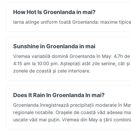
How Hot Is Groenlanda in mai?
Iarna atinge uniform toată Groenlanda: maxime tipic
Sunshine in Groenlanda in mai
Vremea variabilă domină Groenlanda în May: 4.7h de so
4:15 am la 10:00 pm. Așteptați atât zile senine, cât și
zonele de coastă și cele interioare.
Does It Rain In Groenlanda In mai?
Groenlanda înregistrează precipitații moderate în Ma
regionale notabile. Orașele de coastă văd adesea mai 
uscate văd mai puțin. Vremea din May a țării combină