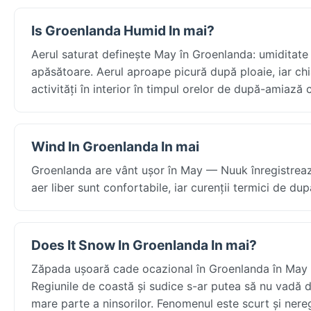
Is Groenlanda Humid In mai?
Aerul saturat definește May în Groenlanda: umiditate 
apăsătoare. Aerul aproape picură după ploaie, iar chiar
activități în interior în timpul orelor de după-amiaz
Wind In Groenlanda In mai
Groenlanda are vânt ușor în May — Nuuk înregistrează în
aer liber sunt confortabile, iar curenții termici de d
Does It Snow In Groenlanda In mai?
Zăpada ușoară cade ocazional în Groenlanda în May — î
Regiunile de coastă și sudice s-ar putea să nu vadă 
mare parte a ninsorilor. Fenomenul este scurt și nereg