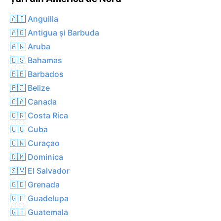
🇦🇮 Anguilla
🇦🇬 Antigua și Barbuda
🇦🇼 Aruba
🇧🇸 Bahamas
🇧🇧 Barbados
🇧🇿 Belize
🇨🇦 Canada
🇨🇷 Costa Rica
🇨🇺 Cuba
🇨🇼 Curaçao
🇩🇲 Dominica
🇸🇻 El Salvador
🇬🇩 Grenada
🇬🇵 Guadelupa
🇬🇹 Guatemala