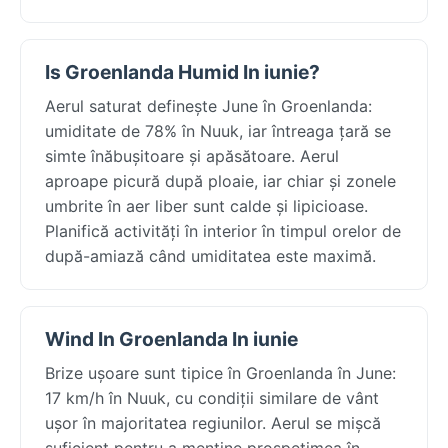
Is Groenlanda Humid In iunie?
Aerul saturat definește June în Groenlanda:
umiditate de 78% în Nuuk, iar întreaga țară se
simte înăbușitoare și apăsătoare. Aerul
aproape picură după ploaie, iar chiar și zonele
umbrite în aer liber sunt calde și lipicioase.
Planifică activități în interior în timpul orelor de
după-amiază când umiditatea este maximă.
Wind In Groenlanda In iunie
Brize ușoare sunt tipice în Groenlanda în June:
17 km/h în Nuuk, cu condiții similare de vânt
ușor în majoritatea regiunilor. Aerul se mișcă
suficient pentru a menține prospețimea în