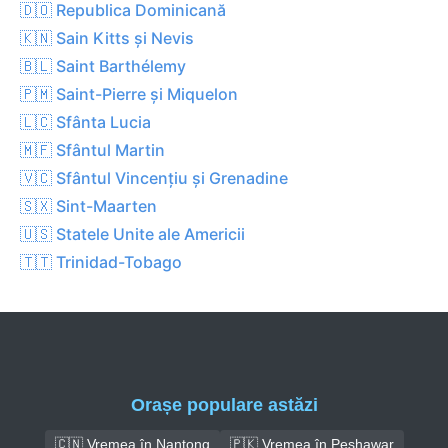
🇩🇴 Republica Dominicană
🇰🇳 Sain Kitts și Nevis
🇧🇱 Saint Barthélemy
🇵🇲 Saint-Pierre și Miquelon
🇱🇨 Sfânta Lucia
🇲🇫 Sfântul Martin
🇻🇨 Sfântul Vincențiu și Grenadine
🇸🇽 Sint-Maarten
🇺🇸 Statele Unite ale Americii
🇹🇹 Trinidad-Tobago
Orașe populare astăzi
🇨🇳 Vremea în Nantong
🇵🇰 Vremea în Peshawar