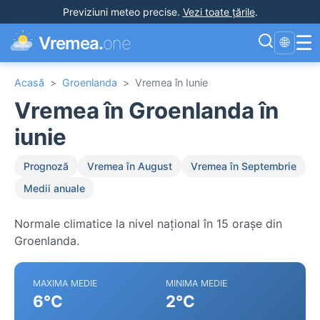
Previziuni meteo precise
.
Vezi toate țările
.
☰
Vremea.
one
🌐
Acasă
>
Groenlanda
>
Vremea în Iunie
Vremea în Groenlanda în
iunie
Prognoză
Vremea în August
Vremea în Septembrie
Medii anuale
Normale climatice la nivel național în 15 orașe din
Groenlanda.
MAXIMA MEDIE
MINIMA MEDIE
6°C
2°C