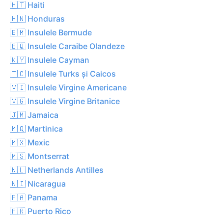
🇭🇹 Haiti
🇭🇳 Honduras
🇧🇲 Insulele Bermude
🇧🇶 Insulele Caraibe Olandeze
🇰🇾 Insulele Cayman
🇹🇨 Insulele Turks și Caicos
🇻🇮 Insulele Virgine Americane
🇻🇬 Insulele Virgine Britanice
🇯🇲 Jamaica
🇲🇶 Martinica
🇲🇽 Mexic
🇲🇸 Montserrat
🇳🇱 Netherlands Antilles
🇳🇮 Nicaragua
🇵🇦 Panama
🇵🇷 Puerto Rico