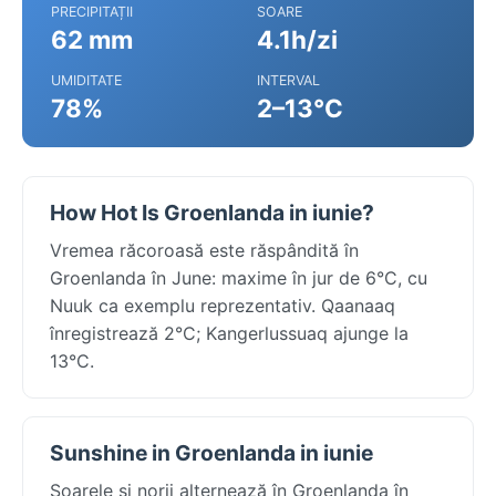
PRECIPITAȚII
SOARE
62 mm
4.1h/zi
UMIDITATE
INTERVAL
78%
2–13°C
How Hot Is Groenlanda in iunie?
Vremea răcoroasă este răspândită în
Groenlanda în June: maxime în jur de 6°C, cu
Nuuk ca exemplu reprezentativ. Qaanaaq
înregistrează 2°C; Kangerlussuaq ajunge la
13°C.
Sunshine in Groenlanda in iunie
Soarele și norii alternează în Groenlanda în