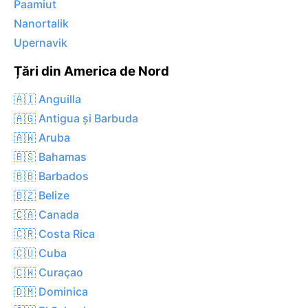
Paamiut
Nanortalik
Upernavik
Țări din America de Nord
🇦🇮 Anguilla
🇦🇬 Antigua și Barbuda
🇦🇼 Aruba
🇧🇸 Bahamas
🇧🇧 Barbados
🇧🇿 Belize
🇨🇦 Canada
🇨🇷 Costa Rica
🇨🇺 Cuba
🇨🇼 Curaçao
🇩🇲 Dominica