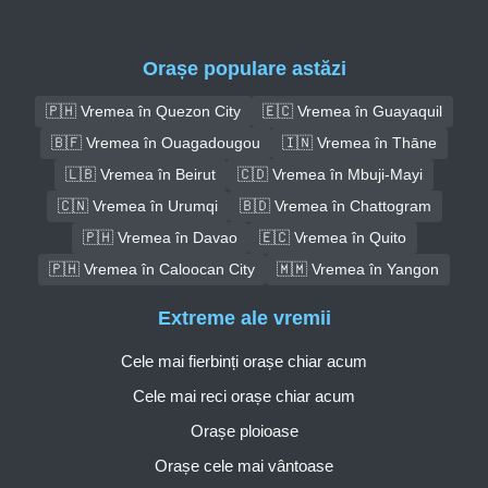
Orașe populare astăzi
🇵🇭 Vremea în Quezon City
🇪🇨 Vremea în Guayaquil
🇧🇫 Vremea în Ouagadougou
🇮🇳 Vremea în Thāne
🇱🇧 Vremea în Beirut
🇨🇩 Vremea în Mbuji-Mayi
🇨🇳 Vremea în Urumqi
🇧🇩 Vremea în Chattogram
🇵🇭 Vremea în Davao
🇪🇨 Vremea în Quito
🇵🇭 Vremea în Caloocan City
🇲🇲 Vremea în Yangon
Extreme ale vremii
Cele mai fierbinți orașe chiar acum
Cele mai reci orașe chiar acum
Orașe ploioase
Orașe cele mai vântoase