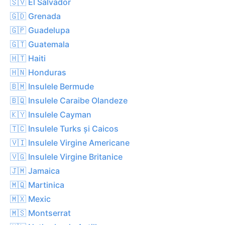
🇸🇻 El Salvador
🇬🇩 Grenada
🇬🇵 Guadelupa
🇬🇹 Guatemala
🇭🇹 Haiti
🇭🇳 Honduras
🇧🇲 Insulele Bermude
🇧🇶 Insulele Caraibe Olandeze
🇰🇾 Insulele Cayman
🇹🇨 Insulele Turks și Caicos
🇻🇮 Insulele Virgine Americane
🇻🇬 Insulele Virgine Britanice
🇯🇲 Jamaica
🇲🇶 Martinica
🇲🇽 Mexic
🇲🇸 Montserrat