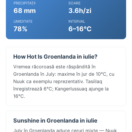
PRECIPITAȚII
SOARE
68 mm
3.6h/zi
UMIDITATE
INTERVAL
78%
6–16°C
How Hot Is Groenlanda in iulie?
Vremea răcoroasă este răspândită în
Groenlanda în July: maxime în jur de 10°C, cu
Nuuk ca exemplu reprezentativ. Tasiilaq
înregistrează 6°C; Kangerlussuaq ajunge la
16°C.
Sunshine in Groenlanda in iulie
July în Groenlanda aduce ceruri mixte — Nuuk