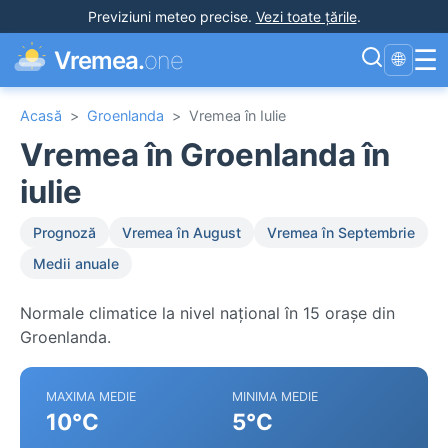
Previziuni meteo precise
.
Vezi toate țările
.
☰
Vremea.
one
🌐
Acasă
>
Groenlanda
>
Vremea în Iulie
Vremea în Groenlanda în
iulie
Prognoză
Vremea în August
Vremea în Septembrie
Medii anuale
Normale climatice la nivel național în 15 orașe din
Groenlanda.
MAXIMA MEDIE
MINIMA MEDIE
10°C
5°C