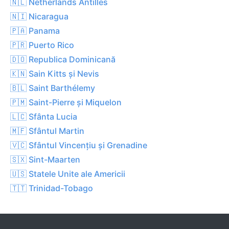
🇳🇱 Netherlands Antilles
🇳🇮 Nicaragua
🇵🇦 Panama
🇵🇷 Puerto Rico
🇩🇴 Republica Dominicană
🇰🇳 Sain Kitts și Nevis
🇧🇱 Saint Barthélemy
🇵🇲 Saint-Pierre și Miquelon
🇱🇨 Sfânta Lucia
🇲🇫 Sfântul Martin
🇻🇨 Sfântul Vincențiu și Grenadine
🇸🇽 Sint-Maarten
🇺🇸 Statele Unite ale Americii
🇹🇹 Trinidad-Tobago