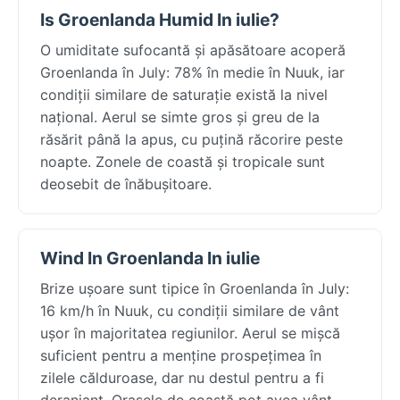
Is Groenlanda Humid In iulie?
O umiditate sufocantă și apăsătoare acoperă
Groenlanda în July: 78% în medie în Nuuk, iar
condiții similare de saturație există la nivel
național. Aerul se simte gros și greu de la
răsărit până la apus, cu puțină răcorire peste
noapte. Zonele de coastă și tropicale sunt
deosebit de înăbușitoare.
Wind In Groenlanda In iulie
Brize ușoare sunt tipice în Groenlanda în July:
16 km/h în Nuuk, cu condiții similare de vânt
ușor în majoritatea regiunilor. Aerul se mișcă
suficient pentru a menține prospețimea în
zilele călduroase, dar nu destul pentru a fi
deranjant. Orașele de coastă pot avea vânt