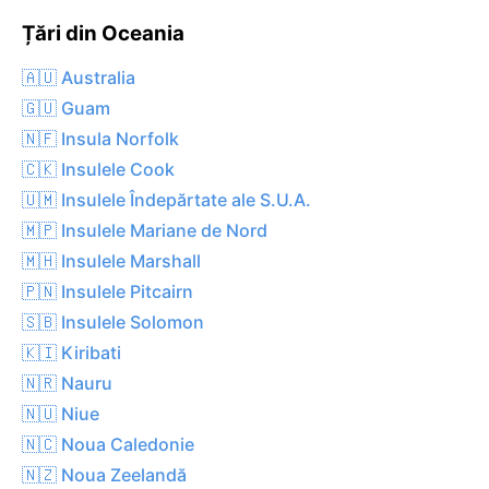
Țări din Oceania
🇦🇺 Australia
🇬🇺 Guam
🇳🇫 Insula Norfolk
🇨🇰 Insulele Cook
🇺🇲 Insulele Îndepărtate ale S.U.A.
🇲🇵 Insulele Mariane de Nord
🇲🇭 Insulele Marshall
🇵🇳 Insulele Pitcairn
🇸🇧 Insulele Solomon
🇰🇮 Kiribati
🇳🇷 Nauru
🇳🇺 Niue
🇳🇨 Noua Caledonie
🇳🇿 Noua Zeelandă