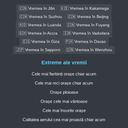
🇨🇳 Vremea în Jilin
🇰🇪 Vremea în Kakamega
🇨🇳 Vremea în Suzhou
🇨🇳 Vremea în Beijing
🇦🇴 Vremea în Luanda
🇨🇳 Vremea în Fuyang
🇬🇭 Vremea în Accra
🇮🇳 Vremea în Vadodara
🇪🇬 Vremea în Giza
🇵🇭 Vremea în Davao
🇯🇵 Vremea în Sapporo
🇨🇳 Vremea în Wenzhou
Extreme ale vremii
Cele mai fierbinți orașe chiar acum
Cele mai reci orașe chiar acum
Orașe ploioase
Orașe cele mai vântoase
Cele mai însorite orașe
Calitatea aerului cea mai proastă chiar acum