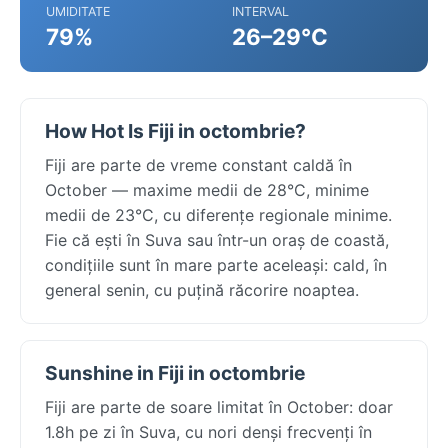
UMIDITATE
INTERVAL
79%
26–29°C
How Hot Is Fiji in octombrie?
Fiji are parte de vreme constant caldă în
October — maxime medii de 28°C, minime
medii de 23°C, cu diferențe regionale minime.
Fie că ești în Suva sau într-un oraș de coastă,
condițiile sunt în mare parte aceleași: cald, în
general senin, cu puțină răcorire noaptea.
Sunshine in Fiji in octombrie
Fiji are parte de soare limitat în October: doar
1.8h pe zi în Suva, cu nori denși frecvenți în