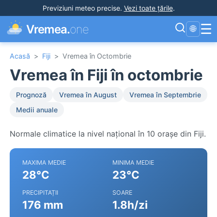
Previziuni meteo precise
.
Vezi toate țările
.
☰
Vremea.
one
🌐
Acasă
>
Fiji
>
Vremea în Octombrie
Vremea în Fiji în octombrie
Prognoză
Vremea în August
Vremea în Septembrie
Medii anuale
Normale climatice la nivel național în 10 orașe din Fiji.
MAXIMA MEDIE
MINIMA MEDIE
28°C
23°C
PRECIPITAȚII
SOARE
176 mm
1.8h/zi