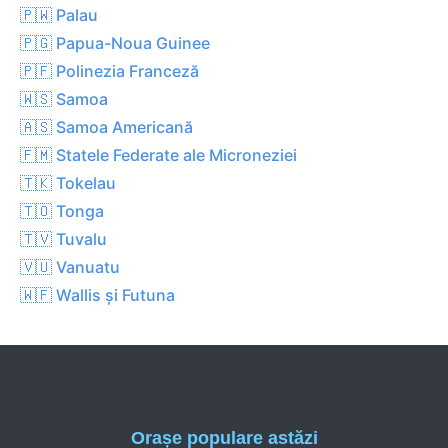
🇵🇼 Palau
🇵🇬 Papua-Noua Guinee
🇵🇫 Polinezia Franceză
🇼🇸 Samoa
🇦🇸 Samoa Americană
🇫🇲 Statele Federate ale Microneziei
🇹🇰 Tokelau
🇹🇴 Tonga
🇹🇻 Tuvalu
🇻🇺 Vanuatu
🇼🇫 Wallis și Futuna
Orașe populare astăzi