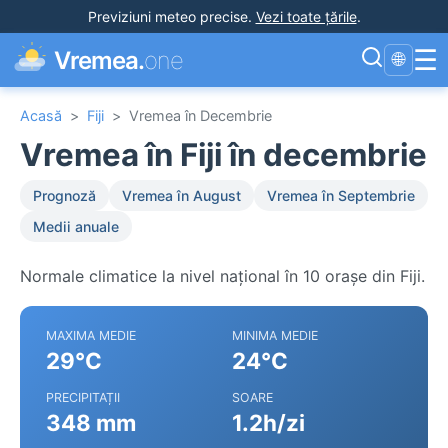
Previziuni meteo precise
.
Vezi toate țările
.
☰
Vremea.
one
🌐
Acasă
>
Fiji
>
Vremea în Decembrie
Vremea în Fiji în decembrie
Prognoză
Vremea în August
Vremea în Septembrie
Medii anuale
Normale climatice la nivel național în 10 orașe din Fiji.
MAXIMA MEDIE
MINIMA MEDIE
29°C
24°C
PRECIPITAȚII
SOARE
348 mm
1.2h/zi