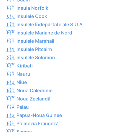
🇳🇫 Insula Norfolk
🇨🇰 Insulele Cook
🇺🇲 Insulele Îndepărtate ale S.U.A.
🇲🇵 Insulele Mariane de Nord
🇲🇭 Insulele Marshall
🇵🇳 Insulele Pitcairn
🇸🇧 Insulele Solomon
🇰🇮 Kiribati
🇳🇷 Nauru
🇳🇺 Niue
🇳🇨 Noua Caledonie
🇳🇿 Noua Zeelandă
🇵🇼 Palau
🇵🇬 Papua-Noua Guinee
🇵🇫 Polinezia Franceză
🇼🇸 Samoa