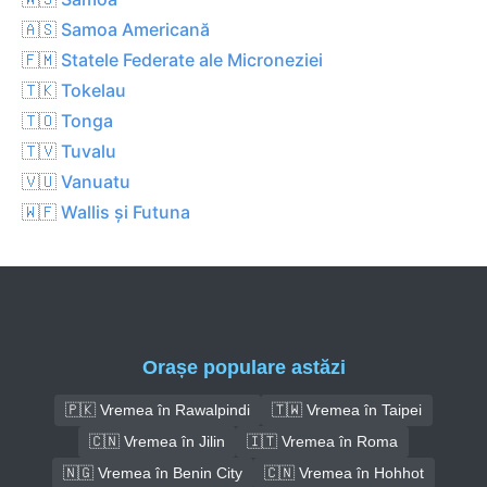
🇦🇸 Samoa Americană
🇫🇲 Statele Federate ale Microneziei
🇹🇰 Tokelau
🇹🇴 Tonga
🇹🇻 Tuvalu
🇻🇺 Vanuatu
🇼🇫 Wallis și Futuna
Orașe populare astăzi
🇵🇰 Vremea în Rawalpindi
🇹🇼 Vremea în Taipei
🇨🇳 Vremea în Jilin
🇮🇹 Vremea în Roma
🇳🇬 Vremea în Benin City
🇨🇳 Vremea în Hohhot