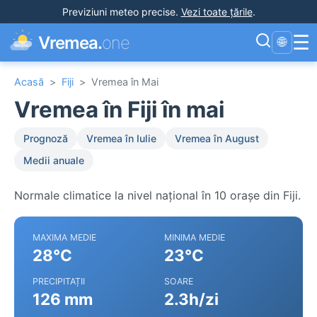
Previziuni meteo precise
.
Vezi toate țările
.
☰
Vremea.
one
🌐
Acasă
>
Fiji
>
Vremea în Mai
Vremea în Fiji în mai
Prognoză
Vremea în Iulie
Vremea în August
Medii anuale
Normale climatice la nivel național în 10 orașe din Fiji.
MAXIMA MEDIE
MINIMA MEDIE
28°C
23°C
PRECIPITAȚII
SOARE
126 mm
2.3h/zi