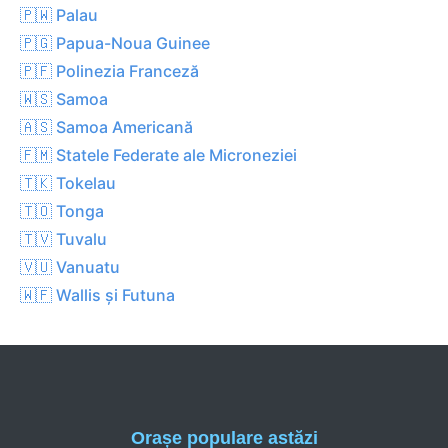
🇵🇼 Palau
🇵🇬 Papua-Noua Guinee
🇵🇫 Polinezia Franceză
🇼🇸 Samoa
🇦🇸 Samoa Americană
🇫🇲 Statele Federate ale Microneziei
🇹🇰 Tokelau
🇹🇴 Tonga
🇹🇻 Tuvalu
🇻🇺 Vanuatu
🇼🇫 Wallis și Futuna
Orașe populare astăzi