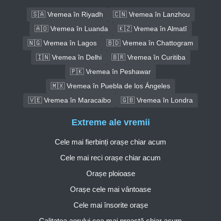
🇸🇦 Vremea în Riyadh
🇨🇳 Vremea în Lanzhou
🇦🇴 Vremea în Luanda
🇰🇿 Vremea în Almatî
🇳🇬 Vremea în Lagos
🇧🇩 Vremea în Chattogram
🇮🇳 Vremea în Delhi
🇧🇷 Vremea în Curitiba
🇵🇰 Vremea în Peshawar
🇲🇽 Vremea în Puebla de los Ángeles
🇻🇪 Vremea în Maracaibo
🇬🇧 Vremea în Londra
Extreme ale vremii
Cele mai fierbinți orașe chiar acum
Cele mai reci orașe chiar acum
Orașe ploioase
Orașe cele mai vântoase
Cele mai însorite orașe
Calitatea aerului cea mai proastă chiar acum