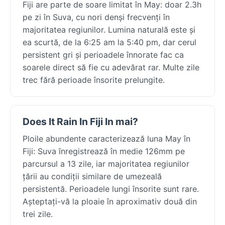
Fiji are parte de soare limitat în May: doar 2.3h
pe zi în Suva, cu nori denși frecvenți în
majoritatea regiunilor. Lumina naturală este și
ea scurtă, de la 6:25 am la 5:40 pm, dar cerul
persistent gri și perioadele înnorate fac ca
soarele direct să fie cu adevărat rar. Multe zile
trec fără perioade însorite prelungite.
Does It Rain In Fiji In mai?
Ploile abundente caracterizează luna May în
Fiji: Suva înregistrează în medie 126mm pe
parcursul a 13 zile, iar majoritatea regiunilor
țării au condiții similare de umezeală
persistentă. Perioadele lungi însorite sunt rare.
Așteptați-vă la ploaie în aproximativ două din
trei zile.