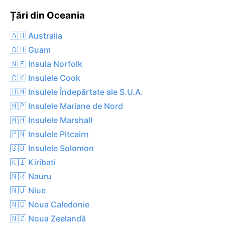
Țări din Oceania
🇦🇺 Australia
🇬🇺 Guam
🇳🇫 Insula Norfolk
🇨🇰 Insulele Cook
🇺🇲 Insulele Îndepărtate ale S.U.A.
🇲🇵 Insulele Mariane de Nord
🇲🇭 Insulele Marshall
🇵🇳 Insulele Pitcairn
🇸🇧 Insulele Solomon
🇰🇮 Kiribati
🇳🇷 Nauru
🇳🇺 Niue
🇳🇨 Noua Caledonie
🇳🇿 Noua Zeelandă