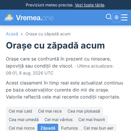
Previziuni meteo precise
.
Vezi toate țările
.
☰
Vremea.
one
🌐
Acasă
>
Orașe cu zăpadă acum
Orașe cu zăpadă acum
Orașe care se confruntă în prezent cu ninsoare,
lapoviță sau condiții de viscol.
·
Ultima actualizare:
08:01, 8 aug. 2026 UTC
Acest clasament în timp real este actualizat continuu
pe baza observațiilor curente din mii de orașe.
Valorile reflectă cele mai recente condiții raportate.
Cel mai cald
Cel mai rece
Cea mai ploioasă
Cea mai umedă
Cel mai vântos
Cel mai însorit
Cel mai noros
Zăpadă
Furtunos
Cel mai bun aer