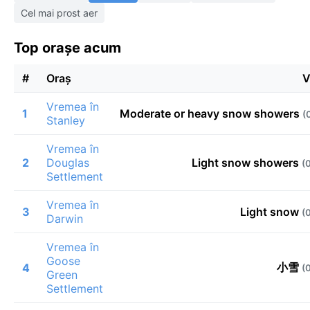
Cel mai prost aer
Top orașe acum
#
Oraș
V
Vremea în
1
Moderate or heavy snow showers
(
Stanley
Vremea în
2
Douglas
Light snow showers
(
Settlement
Vremea în
3
Light snow
(
Darwin
Vremea în
Goose
小雪
4
(
Green
Settlement