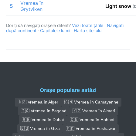
Vremea în
5
Light snow
(
Grytviken
Doriți să navigați orașele diferit?
Vezi toate țările
·
Navigați
după continent
·
Capitalele lumii
·
Harta site-ului
Orașe populare astăzi
🇩🇿 Vremea în Alger
🇬🇳 Vremea în Camayenne
🇮🇶 Vremea în Bagdad
🇰🇿 Vremea în Almatî
🇦🇪 Vremea în Dubai
🇨🇳 Vremea în Hohhot
🇪🇬 Vremea în Giza
🇵🇰 Vremea în Peshawar