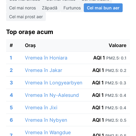
Cel mai noros
Zăpadă
Furtunos
Cel mai bun aer
Cel mai prost aer
Top orașe acum
#
Oraș
Valoare
1
Vremea în Honiara
AQI 1
PM2.5: 0.1
2
Vremea în Jakar
AQI 1
PM2.5: 0.2
3
Vremea în Longyearbyen
AQI 1
PM2.5: 0.3
4
Vremea în Ny-Aalesund
AQI 1
PM2.5: 0.4
5
Vremea în Jixi
AQI 1
PM2.5: 0.4
6
Vremea în Nybyen
AQI 1
PM2.5: 0.5
Vremea în Wangdue
7
AQI 1
PM2.5: 0.5