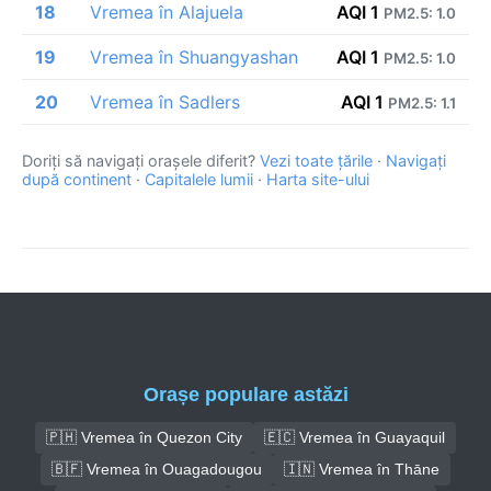
18
Vremea în Alajuela
AQI 1
PM2.5: 1.0
19
Vremea în Shuangyashan
AQI 1
PM2.5: 1.0
20
Vremea în Sadlers
AQI 1
PM2.5: 1.1
Doriți să navigați orașele diferit?
Vezi toate țările
·
Navigați
după continent
·
Capitalele lumii
·
Harta site-ului
Orașe populare astăzi
🇵🇭 Vremea în Quezon City
🇪🇨 Vremea în Guayaquil
🇧🇫 Vremea în Ouagadougou
🇮🇳 Vremea în Thāne