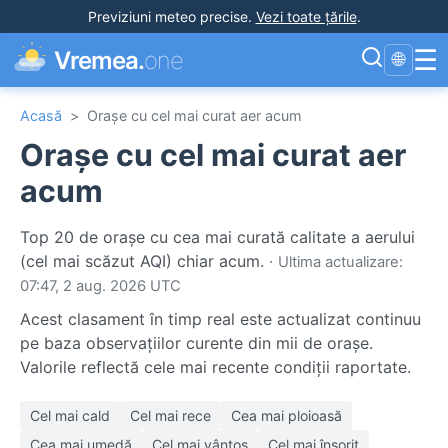
Previziuni meteo precise
.
Vezi toate țările
.
☰
Vremea.
one
🌐
Acasă
>
Orașe cu cel mai curat aer acum
Orașe cu cel mai curat aer
acum
Top 20 de orașe cu cea mai curată calitate a aerului
(cel mai scăzut AQI) chiar acum.
·
Ultima actualizare:
07:47, 2 aug. 2026 UTC
Acest clasament în timp real este actualizat continuu
pe baza observațiilor curente din mii de orașe.
Valorile reflectă cele mai recente condiții raportate.
Cel mai cald
Cel mai rece
Cea mai ploioasă
Cea mai umedă
Cel mai vântos
Cel mai însorit