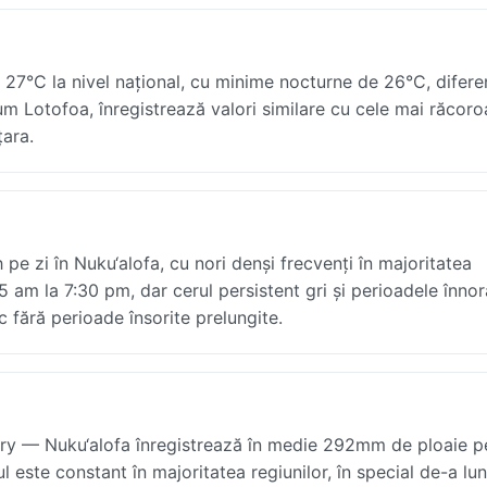
a 27°C la nivel național, cu minime nocturne de 26°C, difer
ecum Lotofoa, înregistrează valori similare cu cele mai răcoro
țara.
 pe zi în Nuku‘alofa, cu nori denși frecvenți în majoritatea
15 am la 7:30 pm, dar cerul persistent gri și perioadele înno
ec fără perioade însorite prelungite.
ary — Nuku‘alofa înregistrează în medie 292mm de ploaie p
l este constant în majoritatea regiunilor, în special de-a lu