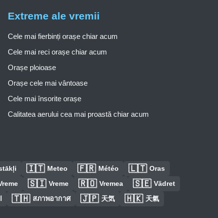
Extreme ale vremii
Cele mai fierbinți orașe chiar acum
Cele mai reci orașe chiar acum
Orașe ploioase
Orașe cele mai vântoase
Cele mai însorite orașe
Calitatea aerului cea mai proastă chiar acum
🇮🇹
🇫🇷
🇱🇹
tākļi
Meteo
Météo
Oras
🇸🇮
🇷🇴
🇸🇪
Vreme
Vreme
Vremea
Vädret
🇹🇭
🇯🇵
🇭🇰
ا
สภาพอากาศ
天気
天氣