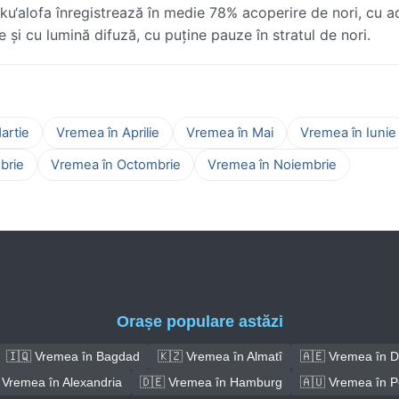
ku‘alofa înregistrează în medie 78% acoperire de nori, cu a
te și cu lumină difuză, cu puține pauze în stratul de nori.
artie
Vremea în Aprilie
Vremea în Mai
Vremea în Iunie
brie
Vremea în Octombrie
Vremea în Noiembrie
Orașe populare astăzi
🇮🇶 Vremea în Bagdad
🇰🇿 Vremea în Almatî
🇦🇪 Vremea în D
 Vremea în Alexandria
🇩🇪 Vremea în Hamburg
🇦🇺 Vremea în P