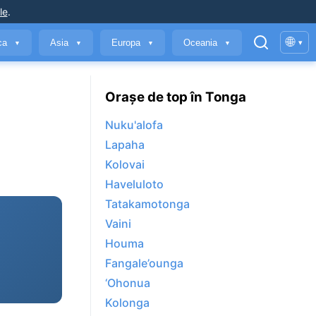
le
.
🌐
ica
Asia
Europa
Oceania
▾
▼
▼
▼
▼
Orașe de top în Tonga
Nuku'alofa
Lapaha
Kolovai
Haveluloto
Tatakamotonga
Vaini
Houma
Fangale’ounga
‘Ohonua
Kolonga