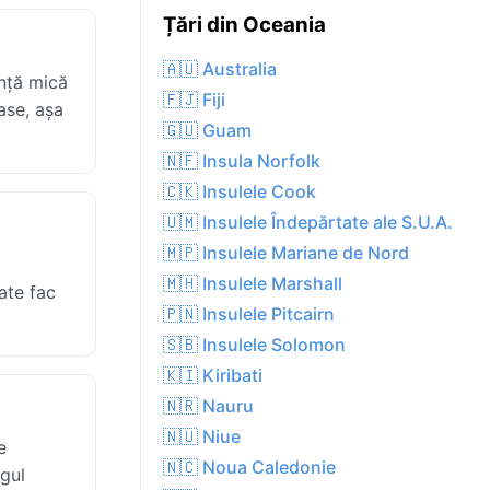
Țări din Oceania
🇦🇺 Australia
ență mică
🇫🇯 Fiji
ase, așa
🇬🇺 Guam
🇳🇫 Insula Norfolk
🇨🇰 Insulele Cook
🇺🇲 Insulele Îndepărtate ale S.U.A.
🇲🇵 Insulele Mariane de Nord
🇲🇭 Insulele Marshall
rate fac
🇵🇳 Insulele Pitcairn
🇸🇧 Insulele Solomon
🇰🇮 Kiribati
🇳🇷 Nauru
🇳🇺 Niue
e
🇳🇨 Noua Caledonie
ngul