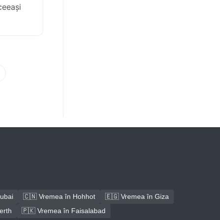
ceeași
ubai
🇨🇳 Vremea în Hohhot
🇪🇬 Vremea în Giza
erth
🇵🇰 Vremea în Faisalabad