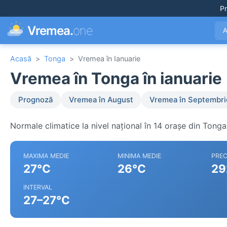
Pr
Vremea.
one
A
Acasă
>
Tonga
>
Vremea în Ianuarie
Vremea în Tonga în ianuarie
Prognoză
Vremea în August
Vremea în Septembri
Normale climatice la nivel național în 14 orașe din Tonga
MAXIMA MEDIE
MINIMA MEDIE
PREC
27°C
26°C
29
INTERVAL
27–27°C