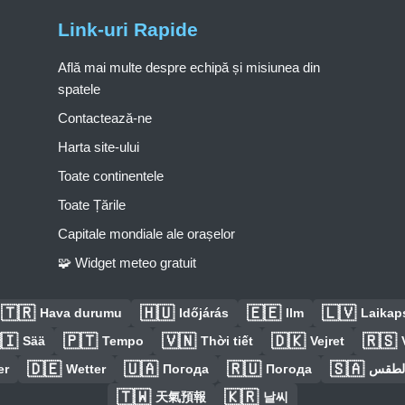
Link-uri Rapide
Află mai multe despre echipă și misiunea din
spatele
Contactează-ne
Harta site-ului
Toate continentele
Toate Țările
Capitale mondiale ale orașelor
🧩 Widget meteo gratuit
🇹🇷
🇭🇺
🇪🇪
🇱🇻
Hava durumu
Időjárás
Ilm
Laikaps
🇮
🇵🇹
🇻🇳
🇩🇰
🇷🇸
Sää
Tempo
Thời tiết
Vejret
🇩🇪
🇺🇦
🇷🇺
🇸🇦
er
Wetter
Погода
Погода
الطق
🇹🇼
🇰🇷
天氣預報
날씨