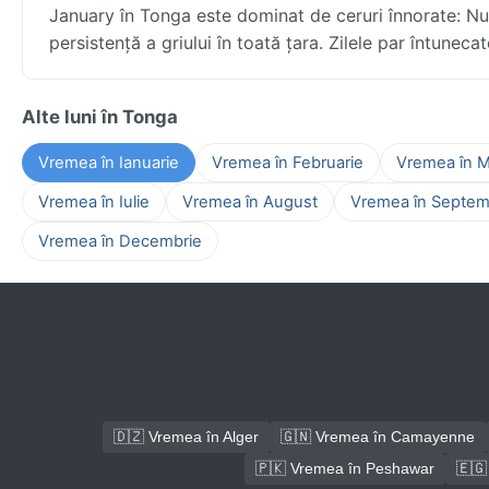
January în Tonga este dominat de ceruri înnorate: Nu
persistență a griului în toată țara. Zilele par întuneca
Alte luni în Tonga
Vremea în Ianuarie
Vremea în Februarie
Vremea în M
Vremea în Iulie
Vremea în August
Vremea în Septem
Vremea în Decembrie
🇩🇿 Vremea în Alger
🇬🇳 Vremea în Camayenne
🇵🇰 Vremea în Peshawar
🇪🇬