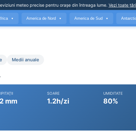
eviziuni meteo precise
pentru orașe din întreaga lume
.
Vezi toate țări
frica
America de Nord
America de Sud
Antarct
▼
▼
▼
e
Medii anuale
.
IPITAȚII
SOARE
UMIDITATE
2 mm
1.2h/zi
80%