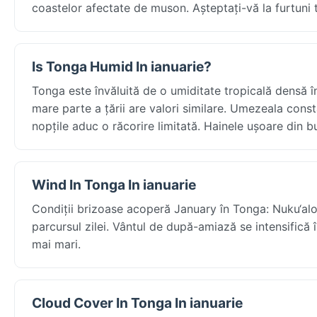
coastelor afectate de muson. Așteptați-vă la furtuni
Is Tonga Humid In ianuarie?
Tonga este învăluită de o umiditate tropicală densă 
mare parte a țării are valori similare. Umezeala const
nopțile aduc o răcorire limitată. Hainele ușoare din 
Wind In Tonga In ianuarie
Condiții brizoase acoperă January în Tonga: Nuku‘alo
parcursul zilei. Vântul de după-amiază se intensifică î
mai mari.
Cloud Cover In Tonga In ianuarie