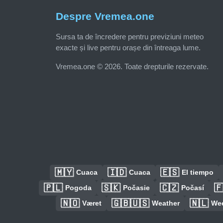
Despre Vremea.one
Sursa ta de încredere pentru previziuni meteo
exacte și live pentru orașe din întreaga lume.
Vremea.one © 2026. Toate drepturile rezervate.
🇲🇾
🇮🇩
🇪🇸
Cuaca
Cuaca
El tiempo
🇵🇱
🇸🇰
🇨🇿

Pogoda
Počasie
Počasí
🇳🇴
🇬🇧🇺🇸
🇳🇱
Været
Weather
We