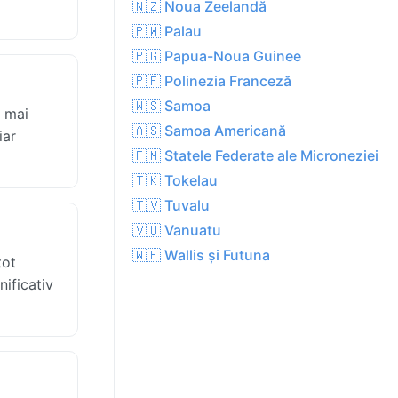
🇳🇿 Noua Zeelandă
🇵🇼 Palau
🇵🇬 Papua-Noua Guinee
🇵🇫 Polinezia Franceză
🇼🇸 Samoa
a mai
🇦🇸 Samoa Americană
iar
🇫🇲 Statele Federate ale Microneziei
🇹🇰 Tokelau
🇹🇻 Tuvalu
🇻🇺 Vanuatu
🇼🇫 Wallis și Futuna
tot
nificativ