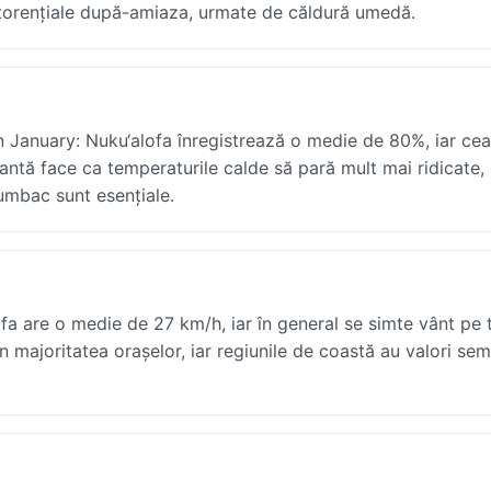
 torențiale după-amiaza, urmate de căldură umedă.
în January: Nuku‘alofa înregistrează o medie de 80%, iar ce
antă face ca temperaturile calde să pară mult mai ridicate, 
bumbac sunt esențiale.
fa are o medie de 27 km/h, iar în general se simte vânt pe 
n majoritatea orașelor, iar regiunile de coastă au valori sem