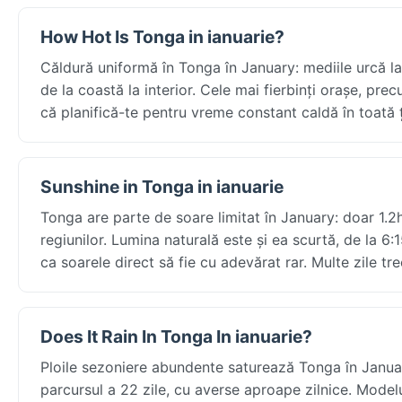
How Hot Is Tonga in ianuarie?
Căldură uniformă în Tonga în January: mediile urcă l
de la coastă la interior. Cele mai fierbinți orașe, pr
că planifică-te pentru vreme constant caldă în toată 
Sunshine in Tonga in ianuarie
Tonga are parte de soare limitat în January: doar 1.2h
regiunilor. Lumina naturală este și ea scurtă, de la 6:
ca soarele direct să fie cu adevărat rar. Multe zile tr
Does It Rain In Tonga In ianuarie?
Ploile sezoniere abundente saturează Tonga în Janu
parcursul a 22 zile, cu averse aproape zilnice. Modelu