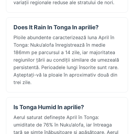
variații regionale reduse ale stratului de nori.
Does It Rain In Tonga In aprilie?
Ploile abundente caracterizează luna April în
Tonga: Nuku‘alofa înregistrează în medie
186mm pe parcursul a 14 zile, iar majoritatea
regiunilor țării au condiții similare de umezeală
persistentă. Perioadele lungi însorite sunt rare.
Așteptați-vă la ploaie în aproximativ două din
trei zile.
Is Tonga Humid In aprilie?
Aerul saturat definește April în Tonga:
umiditate de 76% în Nuku‘alofa, iar întreaga
țară se simte înăbușitoare și apăsătoare. Aerul