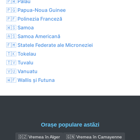
🇵🇼 Palau
🇵🇬 Papua-Noua Guinee
🇵🇫 Polinezia Franceză
🇼🇸 Samoa
🇦🇸 Samoa Americană
🇫🇲 Statele Federate ale Microneziei
🇹🇰 Tokelau
🇹🇻 Tuvalu
🇻🇺 Vanuatu
🇼🇫 Wallis și Futuna
Orașe populare astăzi
🇩🇿 Vremea în Alger
🇬🇳 Vremea în Camayenne