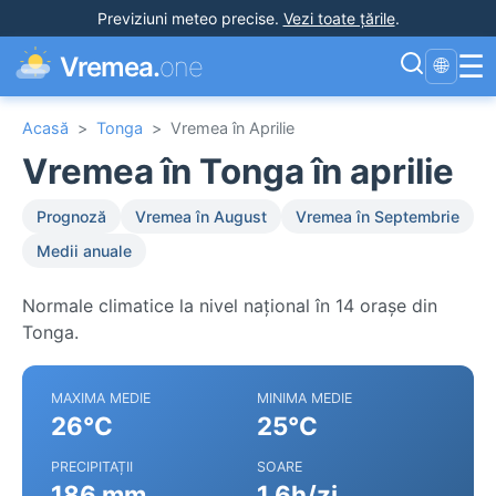
Previziuni meteo precise
.
Vezi toate țările
.
☰
Vremea.
one
🌐
Acasă
>
Tonga
>
Vremea în Aprilie
Vremea în Tonga în aprilie
Prognoză
Vremea în August
Vremea în Septembrie
Medii anuale
Normale climatice la nivel național în 14 orașe din
Tonga.
MAXIMA MEDIE
MINIMA MEDIE
26°C
25°C
PRECIPITAȚII
SOARE
186 mm
1.6h/zi