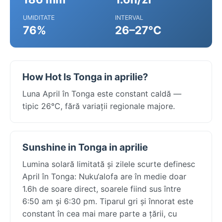
UMIDITATE
INTERVAL
76%
26–27°C
How Hot Is Tonga in aprilie?
Luna April în Tonga este constant caldă —
tipic 26°C, fără variații regionale majore.
Sunshine in Tonga in aprilie
Lumina solară limitată și zilele scurte definesc
April în Tonga: Nuku‘alofa are în medie doar
1.6h de soare direct, soarele fiind sus între
6:50 am și 6:30 pm. Tiparul gri și înnorat este
constant în cea mai mare parte a țării, cu