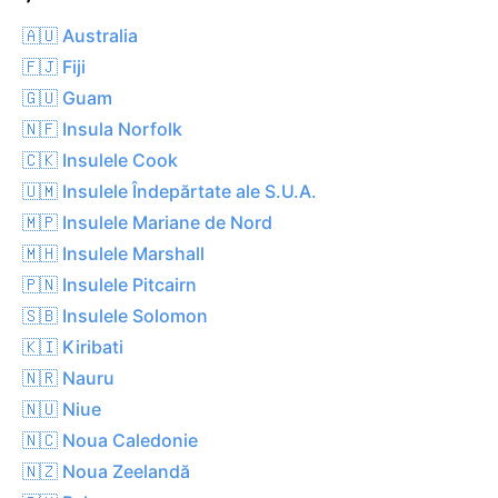
🇦🇺 Australia
🇫🇯 Fiji
🇬🇺 Guam
🇳🇫 Insula Norfolk
🇨🇰 Insulele Cook
🇺🇲 Insulele Îndepărtate ale S.U.A.
🇲🇵 Insulele Mariane de Nord
🇲🇭 Insulele Marshall
🇵🇳 Insulele Pitcairn
🇸🇧 Insulele Solomon
🇰🇮 Kiribati
🇳🇷 Nauru
🇳🇺 Niue
🇳🇨 Noua Caledonie
🇳🇿 Noua Zeelandă