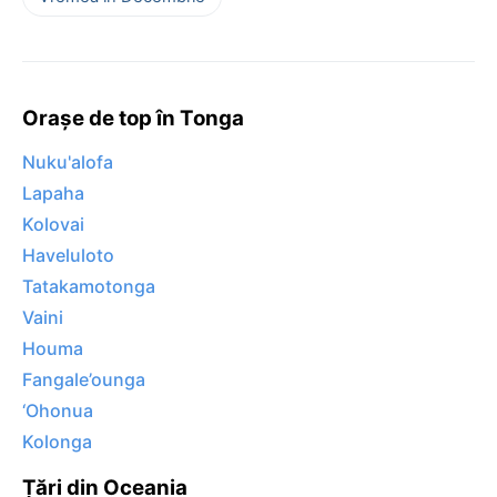
Orașe de top în Tonga
Nuku'alofa
Lapaha
Kolovai
Haveluloto
Tatakamotonga
Vaini
Houma
Fangale’ounga
‘Ohonua
Kolonga
Țări din Oceania