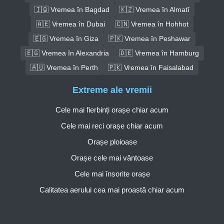
🇮🇶 Vremea în Bagdad
🇰🇿 Vremea în Almatî
🇦🇪 Vremea în Dubai
🇨🇳 Vremea în Hohhot
🇪🇬 Vremea în Giza
🇵🇰 Vremea în Peshawar
🇪🇬 Vremea în Alexandria
🇩🇪 Vremea în Hamburg
🇦🇺 Vremea în Perth
🇵🇰 Vremea în Faisalabad
Extreme ale vremii
Cele mai fierbinți orașe chiar acum
Cele mai reci orașe chiar acum
Orașe ploioase
Orașe cele mai vântoase
Cele mai însorite orașe
Calitatea aerului cea mai proastă chiar acum