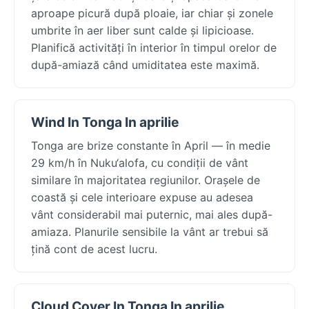
aproape picură după ploaie, iar chiar și zonele
umbrite în aer liber sunt calde și lipicioase.
Planifică activități în interior în timpul orelor de
după-amiază când umiditatea este maximă.
Wind In Tonga In aprilie
Tonga are brize constante în April — în medie
29 km/h în Nuku‘alofa, cu condiții de vânt
similare în majoritatea regiunilor. Orașele de
coastă și cele interioare expuse au adesea
vânt considerabil mai puternic, mai ales după-
amiaza. Planurile sensibile la vânt ar trebui să
țină cont de acest lucru.
Cloud Cover In Tonga In aprilie