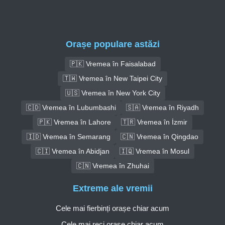
Orașe populare astăzi
🇵🇰 Vremea în Faisalabad
🇹🇼 Vremea în New Taipei City
🇺🇸 Vremea în New York City
🇨🇩 Vremea în Lubumbashi
🇸🇦 Vremea în Riyadh
🇵🇰 Vremea în Lahore
🇹🇷 Vremea în İzmir
🇮🇩 Vremea în Semarang
🇨🇳 Vremea în Qingdao
🇨🇮 Vremea în Abidjan
🇮🇶 Vremea în Mosul
🇨🇳 Vremea în Zhuhai
Extreme ale vremii
Cele mai fierbinți orașe chiar acum
Cele mai reci orașe chiar acum