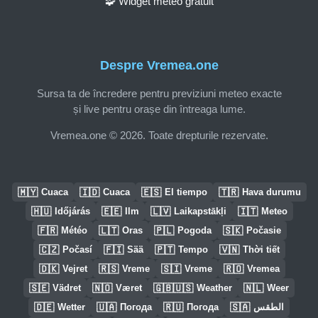
🧩 Widget meteo gratuit
Despre Vremea.one
Sursa ta de încredere pentru previziuni meteo exacte
și live pentru orașe din întreaga lume.
Vremea.one © 2026. Toate drepturile rezervate.
🇲🇾
🇮🇩
🇪🇸
🇹🇷
Cuaca
Cuaca
El tiempo
Hava durumu
🇭🇺
🇪🇪
🇱🇻
🇮🇹
Időjárás
Ilm
Laikapstākļi
Meteo
🇫🇷
🇱🇹
🇵🇱
🇸🇰
Météo
Oras
Pogoda
Počasie
🇨🇿
🇫🇮
🇵🇹
🇻🇳
Počasí
Sää
Tempo
Thời tiết
🇩🇰
🇷🇸
🇸🇮
🇷🇴
Vejret
Vreme
Vreme
Vremea
🇸🇪
🇳🇴
🇬🇧🇺🇸
🇳🇱
Vädret
Været
Weather
Weer
🇩🇪
🇺🇦
🇷🇺
🇸🇦
Wetter
Погода
Погода
الطقس