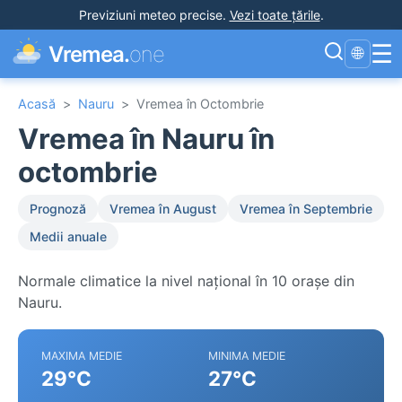
Previziuni meteo precise
.
Vezi toate țările
.
☰
Vremea.
one
🌐
Acasă
>
Nauru
>
Vremea în Octombrie
Vremea în Nauru în
octombrie
Prognoză
Vremea în August
Vremea în Septembrie
Medii anuale
Normale climatice la nivel național în 10 orașe din
Nauru.
MAXIMA MEDIE
MINIMA MEDIE
29°C
27°C