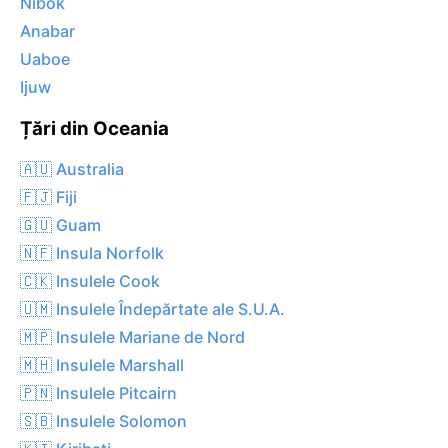
Nibok
Anabar
Uaboe
Ijuw
Țări din Oceania
🇦🇺 Australia
🇫🇯 Fiji
🇬🇺 Guam
🇳🇫 Insula Norfolk
🇨🇰 Insulele Cook
🇺🇲 Insulele Îndepărtate ale S.U.A.
🇲🇵 Insulele Mariane de Nord
🇲🇭 Insulele Marshall
🇵🇳 Insulele Pitcairn
🇸🇧 Insulele Solomon