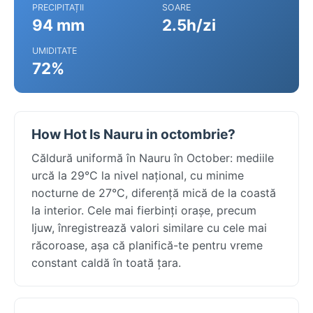
PRECIPITAȚII
SOARE
94 mm
2.5h/zi
UMIDITATE
72%
How Hot Is Nauru in octombrie?
Căldură uniformă în Nauru în October: mediile
urcă la 29°C la nivel național, cu minime
nocturne de 27°C, diferență mică de la coastă
la interior. Cele mai fierbinți orașe, precum
Ijuw, înregistrează valori similare cu cele mai
răcoroase, așa că planifică-te pentru vreme
constant caldă în toată țara.