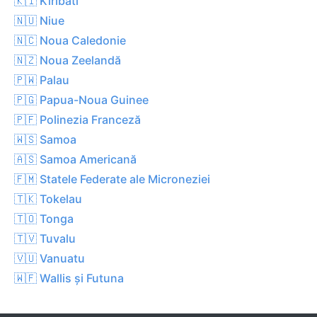
🇰🇮 Kiribati
🇳🇺 Niue
🇳🇨 Noua Caledonie
🇳🇿 Noua Zeelandă
🇵🇼 Palau
🇵🇬 Papua-Noua Guinee
🇵🇫 Polinezia Franceză
🇼🇸 Samoa
🇦🇸 Samoa Americană
🇫🇲 Statele Federate ale Microneziei
🇹🇰 Tokelau
🇹🇴 Tonga
🇹🇻 Tuvalu
🇻🇺 Vanuatu
🇼🇫 Wallis și Futuna