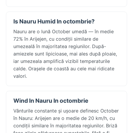
Is Nauru Humid In octombrie?
Nauru are o lună October umedă — în medie
72% în Arijejen, cu condiții similare de
umezeală în majoritatea regiunilor. După-
amiezele sunt lipicioase, mai ales după ploaie,
iar umezeala amplifică vizibil temperaturile
calde. Orașele de coastă au cele mai ridicate
valori.
Wind In Nauru In octombrie
Vânturile constante și ușoare definesc October
în Nauru: Arijejen are o medie de 20 km/h, cu
condiții similare în majoritatea regiunilor. Briză
face zilele călduroase suportabile, fără a fi