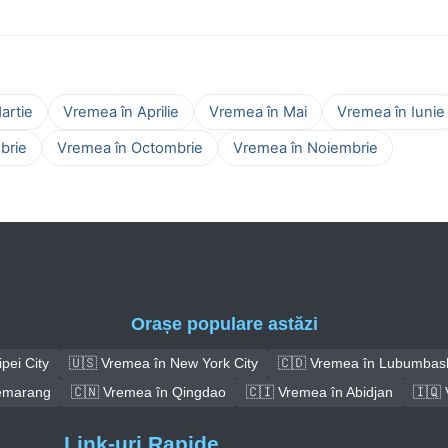
artie
Vremea în Aprilie
Vremea în Mai
Vremea în Iunie
brie
Vremea în Octombrie
Vremea în Noiembrie
Orașe populare astăzi
pei City
🇺🇸 Vremea în New York City
🇨🇩 Vremea în Lubumbas
emarang
🇨🇳 Vremea în Qingdao
🇨🇮 Vremea în Abidjan
🇮🇶 
Link-uri Rapide