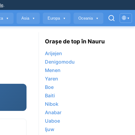
le
.
🌐
ica
Asia
Europa
Oceania
▾
▼
▼
▼
▼
Orașe de top în Nauru
Arijejen
Denigomodu
Menen
Yaren
Boe
Baiti
Nibok
Anabar
Uaboe
Ijuw