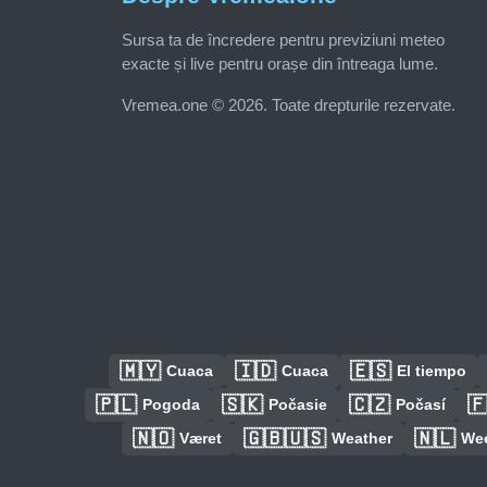
Sursa ta de încredere pentru previziuni meteo
exacte și live pentru orașe din întreaga lume.
Vremea.one © 2026. Toate drepturile rezervate.
🇲🇾
🇮🇩
🇪🇸
Cuaca
Cuaca
El tiempo
🇵🇱
🇸🇰
🇨🇿

Pogoda
Počasie
Počasí
🇳🇴
🇬🇧🇺🇸
🇳🇱
Været
Weather
We