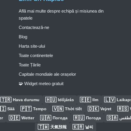
Află mai multe despre echipă și misiunea din
spatele
Contactează-ne
Blog
Harta site-ului
Toate continentele
Toate Țările
Capitale mondiale ale orașelor
🧩 Widget meteo gratuit
🇹🇷
🇭🇺
🇪🇪
🇱🇻
Hava durumu
Időjárás
Ilm
Laikaps
🇮
🇵🇹
🇻🇳
🇩🇰
🇷🇸
Sää
Tempo
Thời tiết
Vejret
🇩🇪
🇺🇦
🇷🇺
🇸🇦
er
Wetter
Погода
Погода
الطق
🇹🇼
🇰🇷
天氣預報
날씨