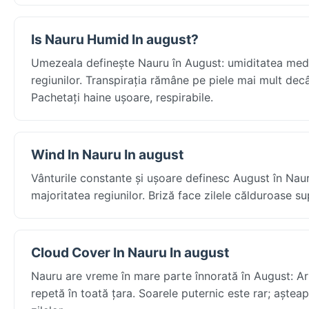
Is Nauru Humid In august?
Umezeala definește Nauru în August: umiditatea medie 
regiunilor. Transpirația rămâne pe piele mai mult decât
Pachetați haine ușoare, respirabile.
Wind In Nauru In august
Vânturile constante și ușoare definesc August în Nauru
majoritatea regiunilor. Briză face zilele călduroase sup
Cloud Cover In Nauru In august
Nauru are vreme în mare parte înnorată în August: Ari
repetă în toată țara. Soarele puternic este rar; aștea