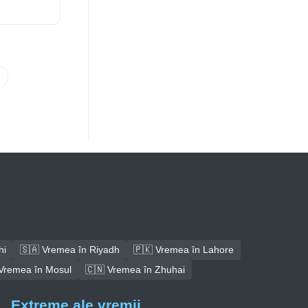
hi
🇸🇦 Vremea în Riyadh
🇵🇰 Vremea în Lahore
Vremea în Mosul
🇨🇳 Vremea în Zhuhai
Extreme ale vremii