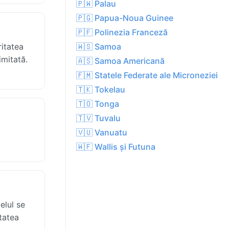
🇵🇼 Palau
🇵🇬 Papua-Noua Guinee
🇵🇫 Polinezia Franceză
ritatea
🇼🇸 Samoa
imitată.
🇦🇸 Samoa Americană
🇫🇲 Statele Federate ale Microneziei
🇹🇰 Tokelau
🇹🇴 Tonga
🇹🇻 Tuvalu
🇻🇺 Vanuatu
🇼🇫 Wallis și Futuna
elul se
itatea