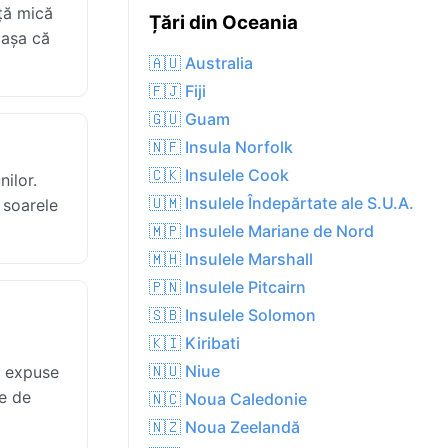
ță mică
Țări din Oceania
 așa că
🇦🇺 Australia
🇫🇯 Fiji
🇬🇺 Guam
🇳🇫 Insula Norfolk
🇨🇰 Insulele Cook
nilor.
🇺🇲 Insulele Îndepărtate ale S.U.A.
 soarele
🇲🇵 Insulele Mariane de Nord
🇲🇭 Insulele Marshall
🇵🇳 Insulele Pitcairn
🇸🇧 Insulele Solomon
🇰🇮 Kiribati
🇳🇺 Niue
e expuse
te de
🇳🇨 Noua Caledonie
🇳🇿 Noua Zeelandă