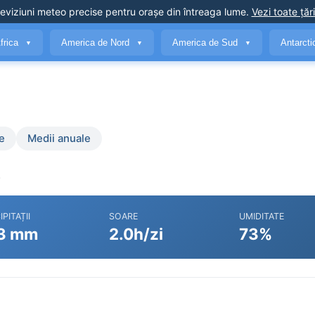
eviziuni meteo precise
pentru orașe din întreaga lume
.
Vezi toate țări
frica
America de Nord
America de Sud
Antarct
▼
▼
▼
e
Medii anuale
.
IPITAȚII
SOARE
UMIDITATE
3 mm
2.0h/zi
73%