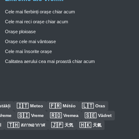
Cele mai fierbinți orașe chiar acum
Cele mai reci orașe chiar acum
Orașe ploioase
Orașe cele mai vântoase
Cele mai însorite orașe
Calitatea aerului cea mai proastă chiar acum
🇮🇹
🇫🇷
🇱🇹
tākļi
Meteo
Météo
Oras
🇸🇮
🇷🇴
🇸🇪
Vreme
Vreme
Vremea
Vädret
🇹🇭
🇯🇵
🇭🇰
ا
สภาพอากาศ
天気
天氣