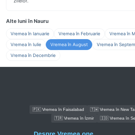
zilelor.
Alte luni în Nauru
Vremea în Ianuarie
Vremea în Februarie
Vremea în M
Vremea în Iulie
Vremea în August
Vremea în Septem
Vremea în Decembrie
🇵🇰 Vremea în Faisalabad
🇹🇼 Vremea în New Tai
🇹🇷 Vremea în İzmir
🇮🇩 Vremea în S
Despre Vremea.one