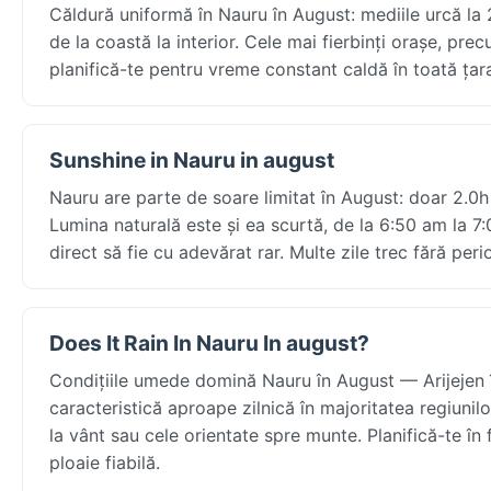
Căldură uniformă în Nauru în August: mediile urcă la 
de la coastă la interior. Cele mai fierbinți orașe, pre
planifică-te pentru vreme constant caldă în toată țar
Sunshine in Nauru in august
Nauru are parte de soare limitat în August: doar 2.0h p
Lumina naturală este și ea scurtă, de la 6:50 am la 7:
direct să fie cu adevărat rar. Multe zile trec fără peri
Does It Rain In Nauru In august?
Condițiile umede domină Nauru în August — Arijejen î
caracteristică aproape zilnică în majoritatea regiunil
la vânt sau cele orientate spre munte. Planifică-te î
ploaie fiabilă.