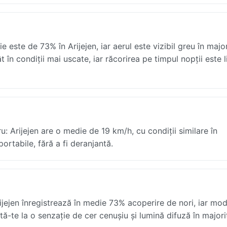
este de 73% în Arijejen, iar aerul este vizibil greu în majo
 în condiții mai uscate, iar răcorirea pe timpul nopții este l
: Arijejen are o medie de 19 km/h, cu condiții similare în
ortabile, fără a fi deranjantă.
jejen înregistrează în medie 73% acoperire de nori, iar mod
ptă-te la o senzație de cer cenușiu și lumină difuză în major