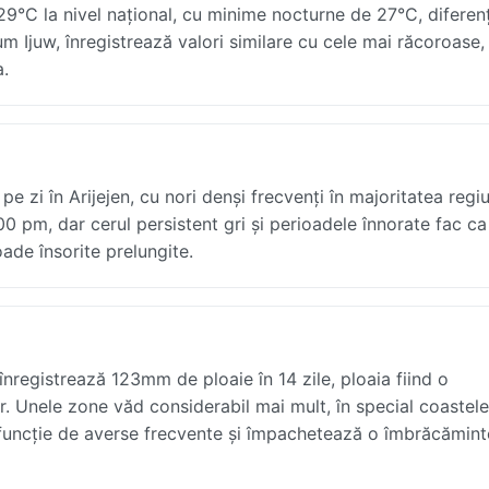
29°C la nivel național, cu minime nocturne de 27°C, diferen
cum Ijuw, înregistrează valori similare cu cele mai răcoroase,
a.
e zi în Arijejen, cu nori denși frecvenți în majoritatea regiu
00 pm, dar cerul persistent gri și perioadele înnorate fac ca
oade însorite prelungite.
nregistrează 123mm de ploaie în 14 zile, ploaia fiind o
or. Unele zone văd considerabil mai mult, în special coastel
n funcție de averse frecvente și împachetează o îmbrăcămin