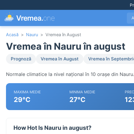
Pr
Vremea.
one
A
Acasă
>
Nauru
>
Vremea în August
Vremea în Nauru în august
Prognoză
Vremea în August
Vremea în Septembri
Normale climatice la nivel național în 10 orașe din Nauru
MAXIMA MEDIE
MINIMA MEDIE
PREC
29°C
27°C
12
How Hot Is Nauru in august?