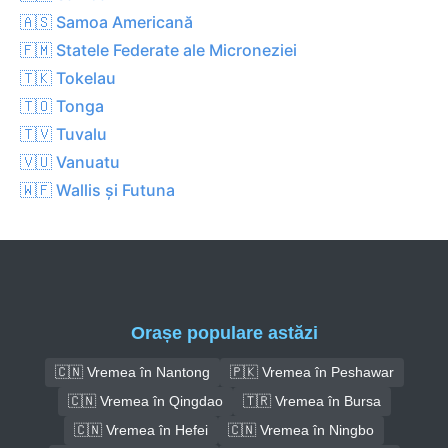
🇦🇸 Samoa Americană
🇫🇲 Statele Federate ale Microneziei
🇹🇰 Tokelau
🇹🇴 Tonga
🇹🇻 Tuvalu
🇻🇺 Vanuatu
🇼🇫 Wallis și Futuna
Orașe populare astăzi
🇨🇳 Vremea în Nantong
🇵🇰 Vremea în Peshawar
🇨🇳 Vremea în Qingdao
🇹🇷 Vremea în Bursa
🇨🇳 Vremea în Hefei
🇨🇳 Vremea în Ningbo