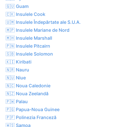
🇬🇺 Guam
🇨🇰 Insulele Cook
🇺🇲 Insulele Îndepărtate ale S.U.A.
🇲🇵 Insulele Mariane de Nord
🇲🇭 Insulele Marshall
🇵🇳 Insulele Pitcairn
🇸🇧 Insulele Solomon
🇰🇮 Kiribati
🇳🇷 Nauru
🇳🇺 Niue
🇳🇨 Noua Caledonie
🇳🇿 Noua Zeelandă
🇵🇼 Palau
🇵🇬 Papua-Noua Guinee
🇵🇫 Polinezia Franceză
🇼🇸 Samoa