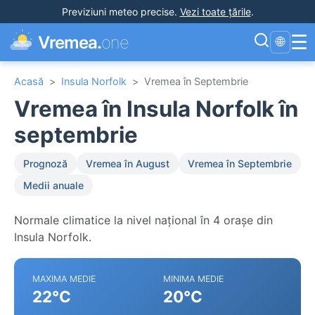
Previziuni meteo precise
.
Vezi toate țările
.
☰
Vremea.
one
🌐
Acasă
>
Insula Norfolk
>
Vremea în Septembrie
Vremea în Insula Norfolk în
septembrie
Prognoză
Vremea în August
Vremea în Septembrie
Medii anuale
Normale climatice la nivel național în 4 orașe din
Insula Norfolk.
MAXIMA MEDIE
MINIMA MEDIE
22°C
20°C