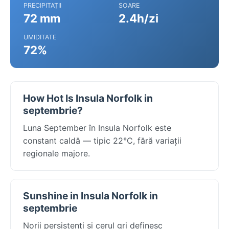
PRECIPITAȚII
SOARE
72 mm
2.4h/zi
UMIDITATE
72%
How Hot Is Insula Norfolk in
septembrie?
Luna September în Insula Norfolk este
constant caldă — tipic 22°C, fără variații
regionale majore.
Sunshine in Insula Norfolk in
septembrie
Norii persistenți și cerul gri definesc