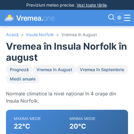
Previziuni meteo precise
.
Vezi toate țările
.
☰
Vremea.
one
🌐
Acasă
>
Insula Norfolk
>
Vremea în August
Vremea în Insula Norfolk în
august
Prognoză
Vremea în August
Vremea în Septembrie
Medii anuale
Normale climatice la nivel național în 4 orașe din
Insula Norfolk.
MAXIMA MEDIE
MINIMA MEDIE
22°C
20°C