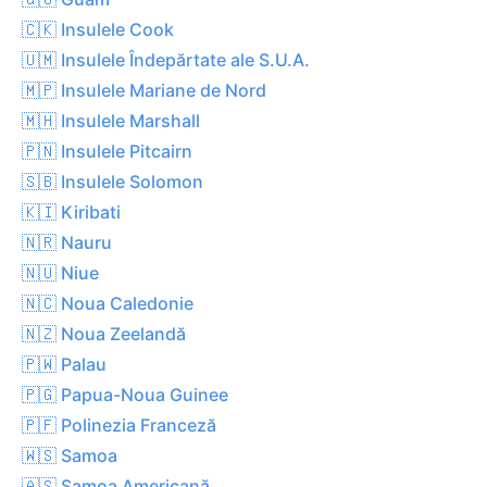
🇨🇰 Insulele Cook
🇺🇲 Insulele Îndepărtate ale S.U.A.
🇲🇵 Insulele Mariane de Nord
🇲🇭 Insulele Marshall
🇵🇳 Insulele Pitcairn
🇸🇧 Insulele Solomon
🇰🇮 Kiribati
🇳🇷 Nauru
🇳🇺 Niue
🇳🇨 Noua Caledonie
🇳🇿 Noua Zeelandă
🇵🇼 Palau
🇵🇬 Papua-Noua Guinee
🇵🇫 Polinezia Franceză
🇼🇸 Samoa
🇦🇸 Samoa Americană