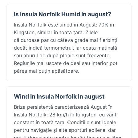
Is Insula Norfolk Humid In august?
Insula Norfolk este umed în August: 70% în
Kingston, similar în toată țara. Zilele
călduroase par cu câteva grade mai fierbinți
decât indică termometrul, iar ceața matinală
sau aburul de după ploaie sunt frecvente.
Regiunile mai uscate de deal sau interior pot
părea mai puțin apăsătoare.
Wind In Insula Norfolk In august
Briza persistentă caracterizează August în
Insula Norfolk: 28 km/h în Kingston, cu vânt
constant în toată țara. Condițiile sunt ideale
pentru navigație și alte sporturi eoliene, dar
pot fi deranjante pentru lucrări fine în aer liber.