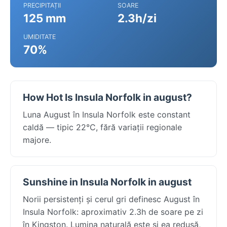
PRECIPITAȚII
SOARE
125 mm
2.3h/zi
UMIDITATE
70%
How Hot Is Insula Norfolk in august?
Luna August în Insula Norfolk este constant
caldă — tipic 22°C, fără variații regionale
majore.
Sunshine in Insula Norfolk in august
Norii persistenți și cerul gri definesc August în
Insula Norfolk: aproximativ 2.3h de soare pe zi
în Kingston. Lumina naturală este și ea redusă,