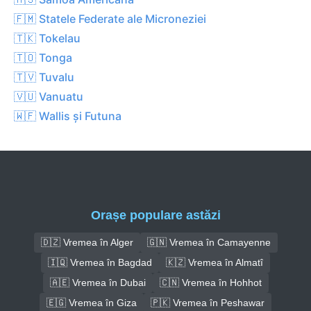
🇫🇲 Statele Federate ale Microneziei
🇹🇰 Tokelau
🇹🇴 Tonga
🇹🇻 Tuvalu
🇻🇺 Vanuatu
🇼🇫 Wallis și Futuna
Orașe populare astăzi
🇩🇿 Vremea în Alger
🇬🇳 Vremea în Camayenne
🇮🇶 Vremea în Bagdad
🇰🇿 Vremea în Almatî
🇦🇪 Vremea în Dubai
🇨🇳 Vremea în Hohhot
🇪🇬 Vremea în Giza
🇵🇰 Vremea în Peshawar