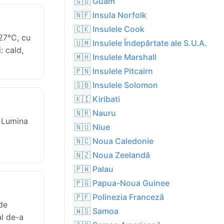
🇬🇺 Guam
🇳🇫 Insula Norfolk
🇨🇰 Insulele Cook
27°C, cu
🇺🇲 Insulele Îndepărtate ale S.U.A.
: cald,
🇲🇭 Insulele Marshall
🇵🇳 Insulele Pitcairn
🇸🇧 Insulele Solomon
🇰🇮 Kiribati
🇳🇷 Nauru
. Lumina
🇳🇺 Niue
🇳🇨 Noua Caledonie
🇳🇿 Noua Zeelandă
🇵🇼 Palau
🇵🇬 Papua-Noua Guinee
🇵🇫 Polinezia Franceză
de
🇼🇸 Samoa
al de-a