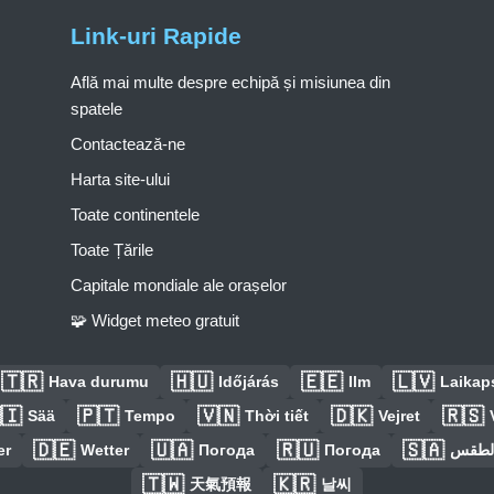
Link-uri Rapide
Află mai multe despre echipă și misiunea din
spatele
Contactează-ne
Harta site-ului
Toate continentele
Toate Țările
Capitale mondiale ale orașelor
🧩 Widget meteo gratuit
🇹🇷
🇭🇺
🇪🇪
🇱🇻
Hava durumu
Időjárás
Ilm
Laikaps
🇮
🇵🇹
🇻🇳
🇩🇰
🇷🇸
Sää
Tempo
Thời tiết
Vejret
🇩🇪
🇺🇦
🇷🇺
🇸🇦
er
Wetter
Погода
Погода
الطق
🇹🇼
🇰🇷
天氣預報
날씨