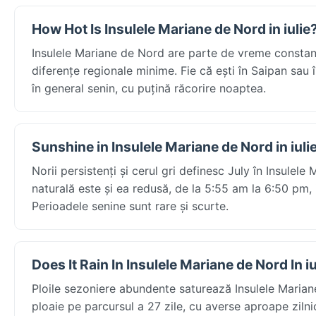
How Hot Is Insulele Mariane de Nord in iulie
Insulele Mariane de Nord are parte de vreme consta
diferențe regionale minime. Fie că ești în Saipan sau î
în general senin, cu puțină răcorire noaptea.
Sunshine in Insulele Mariane de Nord in iuli
Norii persistenți și cerul gri definesc July în Insule
naturală este și ea redusă, de la 5:55 am la 6:50 pm, ia
Perioadele senine sunt rare și scurte.
Does It Rain In Insulele Mariane de Nord In iu
Ploile sezoniere abundente saturează Insulele Maria
ploaie pe parcursul a 27 zile, cu averse aproape zilni