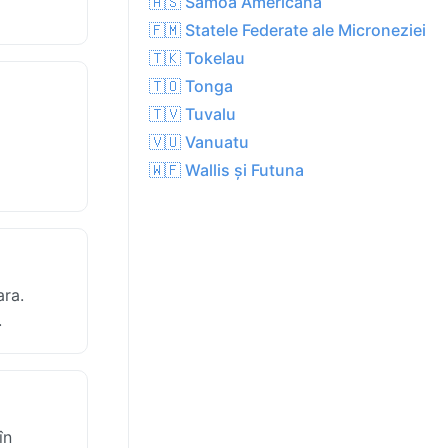
🇦🇸 Samoa Americană
🇫🇲 Statele Federate ale Microneziei
🇹🇰 Tokelau
🇹🇴 Tonga
🇹🇻 Tuvalu
🇻🇺 Vanuatu
i
🇼🇫 Wallis și Futuna
ara.
.
în