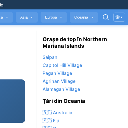
le
.
🌐
ica
Asia
Europa
Oceania
▾
▼
▼
▼
▼
Orașe de top în Northern
Mariana Islands
Saipan
Capitol Hill Village
Pagan Village
Agrihan Village
Alamagan Village
Țări din Oceania
🇦🇺 Australia
🇫🇯 Fiji