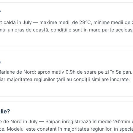
?
nt caldă în July — maxime medii de 29°C, minime medii de 
ntr-un oraș de coastă, condițiile sunt în mare parte aceleași
e
le Mariane de Nord: aproximativ 0.9h de soare pe zi în Saipan
r majoritatea regiunilor țării au condiții similare înnorate.
lie?
ne de Nord în July — Saipan înregistrează în medie 262mm 
ce. Modelul este constant în majoritatea regiunilor, în speci