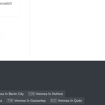
deosebit
ea în Benin City
🇨🇳 Vremea în Hohhot
ra
🇹🇷 Vremea în Gaziantep
🇪🇨 Vremea în Quito