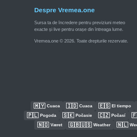
Despre Vremea.one
Sursa ta de încredere pentru previziuni meteo
exacte și live pentru orașe din întreaga lume.
Vremea.one © 2026. Toate drepturile rezervate.
🇲🇾
🇮🇩
🇪🇸
Cuaca
Cuaca
El tiempo
🇵🇱
🇸🇰
🇨🇿

Pogoda
Počasie
Počasí
🇳🇴
🇬🇧🇺🇸
🇳🇱
Været
Weather
We