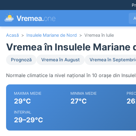
Pr
Vremea.
one
A
Acasă
>
Insulele Mariane de Nord
>
Vremea în Iulie
Vremea în Insulele Mariane d
Prognoză
Vremea în August
Vremea în Septembri
Normale climatice la nivel național în 10 orașe din Insul
MAXIMA MEDIE
MINIMA MEDIE
PREC
29°C
27°C
26
INTERVAL
29–29°C