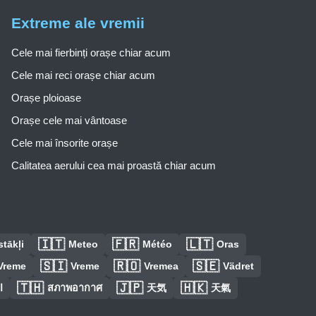
Extreme ale vremii
Cele mai fierbinți orașe chiar acum
Cele mai reci orașe chiar acum
Orașe ploioase
Orașe cele mai vântoase
Cele mai însorite orașe
Calitatea aerului cea mai proastă chiar acum
🇮🇹
🇫🇷
🇱🇹
tākļi
Meteo
Météo
Oras
🇸🇮
🇷🇴
🇸🇪
Vreme
Vreme
Vremea
Vädret
🇹🇭
🇯🇵
🇭🇰
ا
สภาพอากาศ
天気
天氣