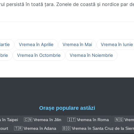
parul persistă în toată țara. Zonele de coastă și nordice par 
artie
Vremea în Aprilie
Vremea în Mai
Vremea în Iunie
brie
Vremea în Octombrie
Vremea în Noiembrie
Orașe populare astăzi
 în Taipei
🇨🇳 Vremea în Jilin
🇮🇹 Vremea în Roma
🇳🇬 Vrem
court
🇹🇷 Vremea în Adana
🇧🇴 Vremea în Santa Cruz de la Sier