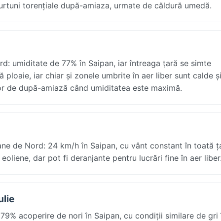
furtuni torențiale după-amiaza, urmate de căldură umedă.
rd: umiditate de 77% în Saipan, iar întreaga țară se simte
ploaie, iar chiar și zonele umbrite în aer liber sunt calde ș
 orelor de după-amiază când umiditatea este maximă.
iane de Nord: 24 km/h în Saipan, cu vânt constant în toată ț
eoliene, dar pot fi deranjante pentru lucrări fine în aer liber
ulie
9% acoperire de nori în Saipan, cu condiții similare de gri 