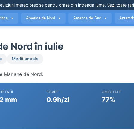
eviziuni meteo precise
pentru orașe din întreaga lume
.
Vezi toate țări
frica
America de Nord
America de Sud
Antarct
▼
▼
▼
e Nord în iulie
e
Medii anuale
ele Mariane de Nord.
IPITAȚII
SOARE
UMIDITATE
2 mm
0.9h/zi
77%