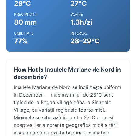
28°C
27°C
PRECIPITAȚII
SOARE
80 mm
1.3h/zi
UMIDITATE
INTERVAL
77%
28–29°C
How Hot Is Insulele Mariane de Nord in
decembrie?
Insulele Mariane de Nord se încălzește uniform
în December — maxime în jur de 28°C sunt
tipice de la Pagan Village până la Sinapalo
Village, cu variații regionale foarte mici.
Minimele se situează în jurul a 27°C chiar și
noaptea, iar amprenta geografică mică a țării
înseamnă că nu există buzunare climatice