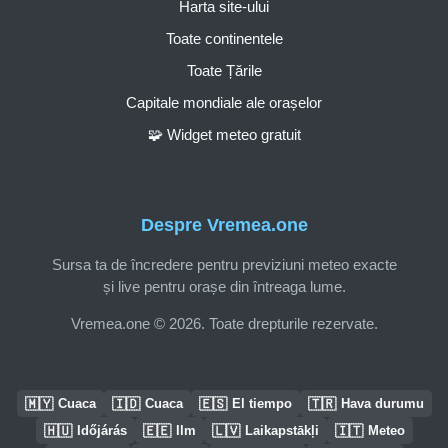
Harta site-ului
Toate continentele
Toate Țările
Capitale mondiale ale orașelor
🧩 Widget meteo gratuit
Despre Vremea.one
Sursa ta de încredere pentru previziuni meteo exacte
și live pentru orașe din întreaga lume.
Vremea.one © 2026. Toate drepturile rezervate.
🇲🇾
🇮🇩
🇪🇸
🇹🇷
Cuaca
Cuaca
El tiempo
Hava durumu
🇭🇺
🇪🇪
🇱🇻
🇮🇹
Időjárás
Ilm
Laikapstākļi
Meteo