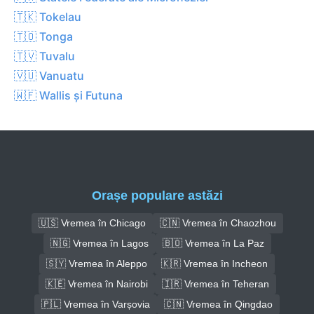
🇹🇰 Tokelau
🇹🇴 Tonga
🇹🇻 Tuvalu
🇻🇺 Vanuatu
🇼🇫 Wallis și Futuna
Orașe populare astăzi
🇺🇸 Vremea în Chicago
🇨🇳 Vremea în Chaozhou
🇳🇬 Vremea în Lagos
🇧🇴 Vremea în La Paz
🇸🇾 Vremea în Aleppo
🇰🇷 Vremea în Incheon
🇰🇪 Vremea în Nairobi
🇮🇷 Vremea în Teheran
🇵🇱 Vremea în Varșovia
🇨🇳 Vremea în Qingdao