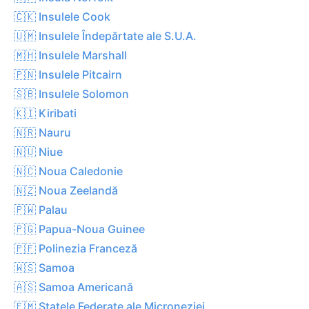
🇨🇰 Insulele Cook
🇺🇲 Insulele Îndepărtate ale S.U.A.
🇲🇭 Insulele Marshall
🇵🇳 Insulele Pitcairn
🇸🇧 Insulele Solomon
🇰🇮 Kiribati
🇳🇷 Nauru
🇳🇺 Niue
🇳🇨 Noua Caledonie
🇳🇿 Noua Zeelandă
🇵🇼 Palau
🇵🇬 Papua-Noua Guinee
🇵🇫 Polinezia Franceză
🇼🇸 Samoa
🇦🇸 Samoa Americană
🇫🇲 Statele Federate ale Microneziei