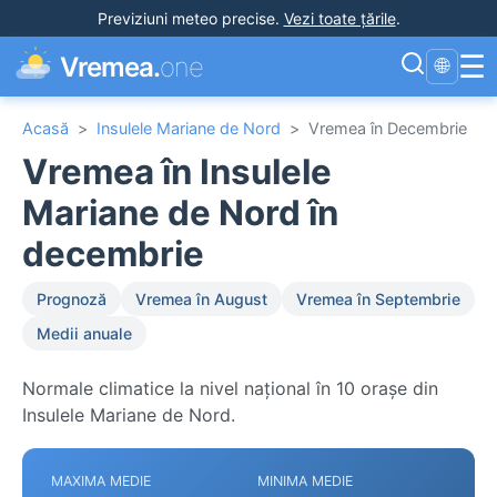
Previziuni meteo precise
.
Vezi toate țările
.
☰
Vremea.
one
🌐
Acasă
>
Insulele Mariane de Nord
>
Vremea în Decembrie
Vremea în Insulele
Mariane de Nord în
decembrie
Prognoză
Vremea în August
Vremea în Septembrie
Medii anuale
Normale climatice la nivel național în 10 orașe din
Insulele Mariane de Nord.
MAXIMA MEDIE
MINIMA MEDIE