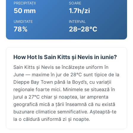
PRECIPITAȚII
SOARE
50 mm
1.7h/zi
UMIDITATE
INTERVAL
78%
28–28°C
How Hot Is Sain Kitts și Nevis in iunie?
Sain Kitts și Nevis se încălzește uniform în
June — maxime în jur de 28°C sunt tipice de la
Dieppe Bay Town până la Boyd’s, cu variații
regionale foarte mici. Minimele se situează în
jurul a 27°C chiar și noaptea, iar amprenta
geografică mică a țării înseamnă că nu există
buzunare climatice semnificative. Așteaptă-te
la o căldură uniformă zi și noapte.