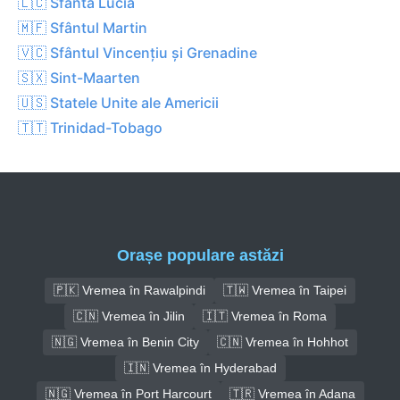
🇱🇨 Sfânta Lucia
🇲🇫 Sfântul Martin
🇻🇨 Sfântul Vincențiu și Grenadine
🇸🇽 Sint-Maarten
🇺🇸 Statele Unite ale Americii
🇹🇹 Trinidad-Tobago
Orașe populare astăzi
🇵🇰 Vremea în Rawalpindi
🇹🇼 Vremea în Taipei
🇨🇳 Vremea în Jilin
🇮🇹 Vremea în Roma
🇳🇬 Vremea în Benin City
🇨🇳 Vremea în Hohhot
🇮🇳 Vremea în Hyderabad
🇳🇬 Vremea în Port Harcourt
🇹🇷 Vremea în Adana