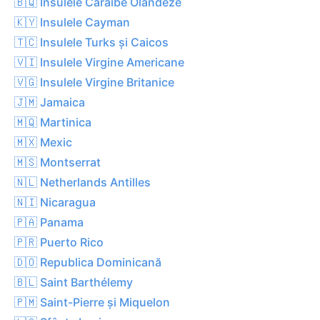
🇧🇶 Insulele Caraibe Olandeze
🇰🇾 Insulele Cayman
🇹🇨 Insulele Turks și Caicos
🇻🇮 Insulele Virgine Americane
🇻🇬 Insulele Virgine Britanice
🇯🇲 Jamaica
🇲🇶 Martinica
🇲🇽 Mexic
🇲🇸 Montserrat
🇳🇱 Netherlands Antilles
🇳🇮 Nicaragua
🇵🇦 Panama
🇵🇷 Puerto Rico
🇩🇴 Republica Dominicană
🇧🇱 Saint Barthélemy
🇵🇲 Saint-Pierre și Miquelon