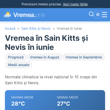
Previziuni meteo precise
.
Vezi toate țările
.
☰
Vremea.
one
🌐
Acasă
>
Sain Kitts și Nevis
>
Vremea în Iunie
Vremea în Sain Kitts și
Nevis în iunie
Prognoză
Vremea în August
Vremea în Septembrie
Medii anuale
Normale climatice la nivel național în 15 orașe din
Sain Kitts și Nevis.
MAXIMA MEDIE
MINIMA MEDIE
28°C
27°C