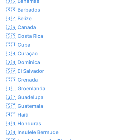
🇧🇸 Bahamas
🇧🇧 Barbados
🇧🇿 Belize
🇨🇦 Canada
🇨🇷 Costa Rica
🇨🇺 Cuba
🇨🇼 Curaçao
🇩🇲 Dominica
🇸🇻 El Salvador
🇬🇩 Grenada
🇬🇱 Groenlanda
🇬🇵 Guadelupa
🇬🇹 Guatemala
🇭🇹 Haiti
🇭🇳 Honduras
🇧🇲 Insulele Bermude