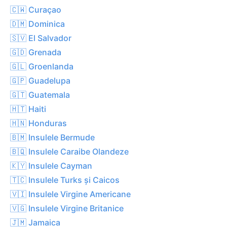
🇨🇼 Curaçao
🇩🇲 Dominica
🇸🇻 El Salvador
🇬🇩 Grenada
🇬🇱 Groenlanda
🇬🇵 Guadelupa
🇬🇹 Guatemala
🇭🇹 Haiti
🇭🇳 Honduras
🇧🇲 Insulele Bermude
🇧🇶 Insulele Caraibe Olandeze
🇰🇾 Insulele Cayman
🇹🇨 Insulele Turks și Caicos
🇻🇮 Insulele Virgine Americane
🇻🇬 Insulele Virgine Britanice
🇯🇲 Jamaica