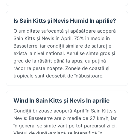
Is Sain Kitts și Nevis Humid In aprilie?
O umiditate sufocantă și apăsătoare acoperă
Sain Kitts și Nevis în April: 75% în medie în
Basseterre, iar condiții similare de saturație
există la nivel național. Aerul se simte gros și
greu de la răsărit până la apus, cu puțină
răcorire peste noapte. Zonele de coastă și
tropicale sunt deosebit de înăbușitoare.
Wind In Sain Kitts și Nevis In aprilie
Condiții brizoase acoperă April în Sain Kitts și
Nevis: Basseterre are o medie de 27 km/h, iar
în general se simte vânt pe tot parcursul zilei.
Vântul de după-amiază se intensifică în