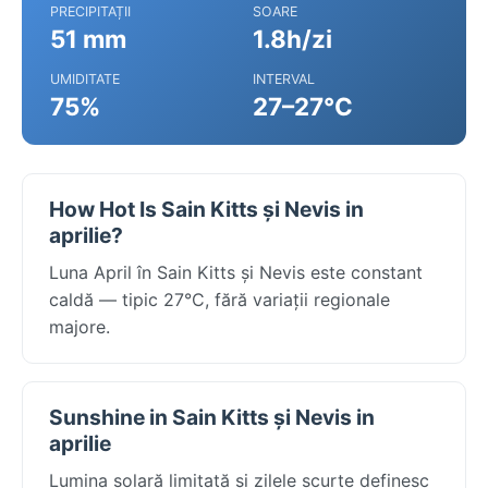
PRECIPITAȚII
SOARE
51 mm
1.8h/zi
UMIDITATE
INTERVAL
75%
27–27°C
How Hot Is Sain Kitts și Nevis in
aprilie?
Luna April în Sain Kitts și Nevis este constant
caldă — tipic 27°C, fără variații regionale
majore.
Sunshine in Sain Kitts și Nevis in
aprilie
Lumina solară limitată și zilele scurte definesc