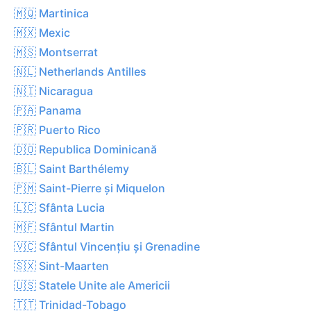
🇲🇶 Martinica
🇲🇽 Mexic
🇲🇸 Montserrat
🇳🇱 Netherlands Antilles
🇳🇮 Nicaragua
🇵🇦 Panama
🇵🇷 Puerto Rico
🇩🇴 Republica Dominicană
🇧🇱 Saint Barthélemy
🇵🇲 Saint-Pierre și Miquelon
🇱🇨 Sfânta Lucia
🇲🇫 Sfântul Martin
🇻🇨 Sfântul Vincențiu și Grenadine
🇸🇽 Sint-Maarten
🇺🇸 Statele Unite ale Americii
🇹🇹 Trinidad-Tobago