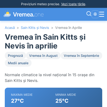
Previziuni meteo precise
.
Vezi toate țările
.
☰
Vremea.
one
🌐
Acasă
>
Sain Kitts și Nevis
>
Vremea în Aprilie
Vremea în Sain Kitts și
Nevis în aprilie
Prognoză
Vremea în August
Vremea în Septembrie
Medii anuale
Normale climatice la nivel național în 15 orașe din
Sain Kitts și Nevis.
MAXIMA MEDIE
MINIMA MEDIE
27°C
25°C