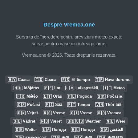
Despre Vremea.one
Sursa ta de încredere pentru previziuni meteo exacte
și live pentru orașe din întreaga lume.
Vremea.one © 2026. Toate drepturile rezervate.
🇲🇾
🇮🇩
🇪🇸
🇹🇷
Cuaca
Cuaca
El tiempo
Hava durumu
🇭🇺
🇪🇪
🇱🇻
🇮🇹
Időjárás
Ilm
Laikapstākļi
Meteo
🇫🇷
🇱🇹
🇵🇱
🇸🇰
Météo
Oras
Pogoda
Počasie
🇨🇿
🇫🇮
🇵🇹
🇻🇳
Počasí
Sää
Tempo
Thời tiết
🇩🇰
🇷🇸
🇸🇮
🇷🇴
Vejret
Vreme
Vreme
Vremea
🇸🇪
🇳🇴
🇬🇧🇺🇸
🇳🇱
Vädret
Været
Weather
Weer
🇩🇪
🇺🇦
🇷🇺
🇸🇦
Wetter
Погода
Погода
الطقس
🇹🇭
🇯🇵
🇭🇰
🇹🇼
สภาพอากาศ
天気
天氣
天氣預報