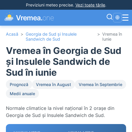
Previziuni meteo precise
.
Vezi toate țările
.
☰
Vremea.
one
🌐
Acasă
>
Georgia de Sud și Insulele
>
Vremea în
Sandwich de Sud
Iunie
Vremea în Georgia de Sud
și Insulele Sandwich de
Sud în iunie
Prognoză
Vremea în August
Vremea în Septembrie
Medii anuale
Normale climatice la nivel național în 2 orașe din
Georgia de Sud și Insulele Sandwich de Sud.