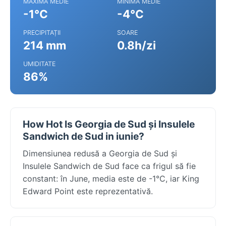
MAXIMA MEDIE
MINIMA MEDIE
-1°C
-4°C
PRECIPITAȚII
SOARE
214 mm
0.8h/zi
UMIDITATE
86%
How Hot Is Georgia de Sud și Insulele
Sandwich de Sud in iunie?
Dimensiunea redusă a Georgia de Sud și
Insulele Sandwich de Sud face ca frigul să fie
constant: în June, media este de -1°C, iar King
Edward Point este reprezentativă.