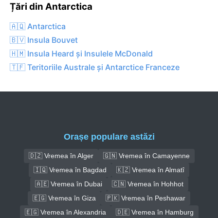
Țări din Antarctica
🇦🇶 Antarctica
🇧🇻 Insula Bouvet
🇭🇲 Insula Heard și Insulele McDonald
🇹🇫 Teritoriile Australe și Antarctice Franceze
Orașe populare astăzi
🇩🇿 Vremea în Alger
🇬🇳 Vremea în Camayenne
🇮🇶 Vremea în Bagdad
🇰🇿 Vremea în Almatî
🇦🇪 Vremea în Dubai
🇨🇳 Vremea în Hohhot
🇪🇬 Vremea în Giza
🇵🇰 Vremea în Peshawar
🇪🇬 Vremea în Alexandria
🇩🇪 Vremea în Hamburg