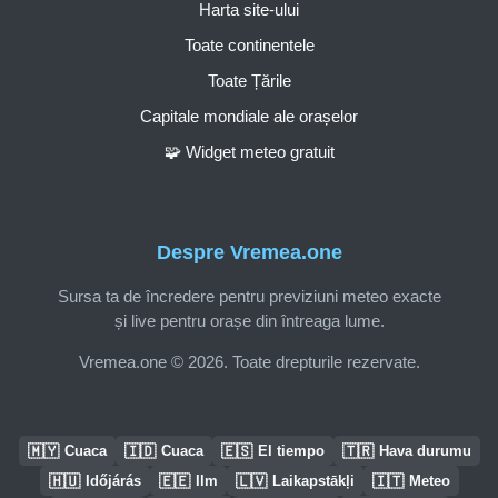
Harta site-ului
Toate continentele
Toate Țările
Capitale mondiale ale orașelor
🧩 Widget meteo gratuit
Despre Vremea.one
Sursa ta de încredere pentru previziuni meteo exacte
și live pentru orașe din întreaga lume.
Vremea.one © 2026. Toate drepturile rezervate.
🇲🇾
🇮🇩
🇪🇸
🇹🇷
Cuaca
Cuaca
El tiempo
Hava durumu
🇭🇺
🇪🇪
🇱🇻
🇮🇹
Időjárás
Ilm
Laikapstākļi
Meteo