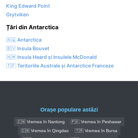
King Edward Point
Grytviken
Țări din Antarctica
🇦🇶 Antarctica
🇧🇻 Insula Bouvet
🇭🇲 Insula Heard și Insulele McDonald
🇹🇫 Teritoriile Australe și Antarctice Franceze
Orașe populare astăzi
🇨🇳 Vremea în Nantong
🇵🇰 Vremea în Peshawar
🇨🇳 Vremea în Qingdao
🇹🇷 Vremea în Bursa