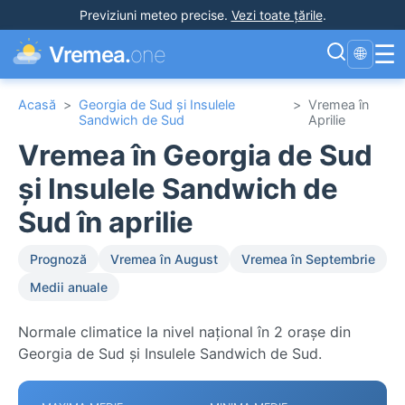
Previziuni meteo precise
.
Vezi toate țările
.
☰
Vremea.
one
🌐
Acasă
>
Georgia de Sud și Insulele
>
Vremea în
Sandwich de Sud
Aprilie
Vremea în Georgia de Sud
și Insulele Sandwich de
Sud în aprilie
Prognoză
Vremea în August
Vremea în Septembrie
Medii anuale
Normale climatice la nivel național în 2 orașe din
Georgia de Sud și Insulele Sandwich de Sud.