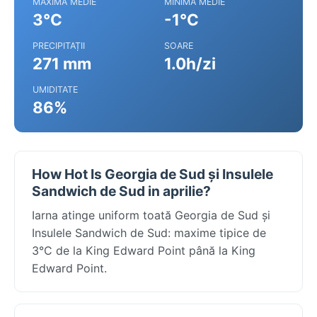
MAXIMA MEDIE
MINIMA MEDIE
3°C
-1°C
PRECIPITAȚII
SOARE
271 mm
1.0h/zi
UMIDITATE
86%
How Hot Is Georgia de Sud și Insulele
Sandwich de Sud in aprilie?
Iarna atinge uniform toată Georgia de Sud și
Insulele Sandwich de Sud: maxime tipice de
3°C de la King Edward Point până la King
Edward Point.