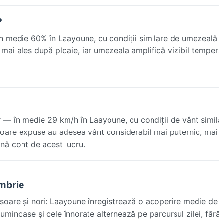
?
 medie 60% în Laayoune, cu condiții similare de umezeală 
 mai ales după ploaie, iar umezeala amplifică vizibil temper
— în medie 29 km/h în Laayoune, cu condiții de vânt simil
erioare expuse au adesea vânt considerabil mai puternic, mai
ină cont de acest lucru.
embrie
oare și nori: Laayoune înregistrează o acoperire medie de
luminoase și cele înnorate alternează pe parcursul zilei, făr