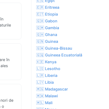
🇪🇬 Egipt
🇪🇷 Eritreea
🇪🇹 Etiopia
în
🇬🇦 Gabon
aturile
🇬🇲 Gambia
🇬🇭 Ghana
🇬🇳 Guinea
🇬🇼 Guinea-Bissau
🇬🇶 Guineea Ecuatorială
are în
🇰🇪 Kenya
 ales
🇱🇸 Lesotho
🇱🇷 Liberia
🇱🇾 Libia
🇲🇬 Madagascar
🇲🇼 Malawi
 nori de
🇲🇱 Mali
ă o