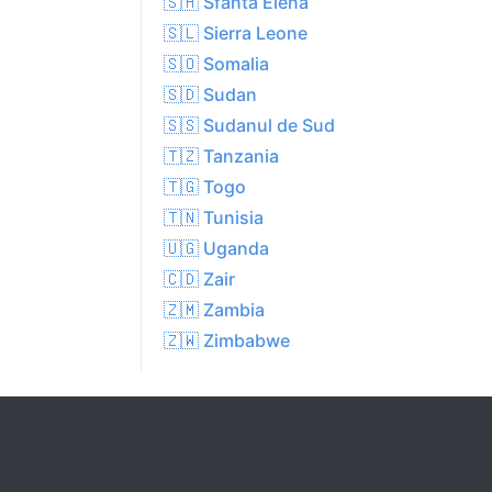
🇸🇭 Sfânta Elena
🇸🇱 Sierra Leone
🇸🇴 Somalia
🇸🇩 Sudan
🇸🇸 Sudanul de Sud
🇹🇿 Tanzania
🇹🇬 Togo
🇹🇳 Tunisia
🇺🇬 Uganda
🇨🇩 Zair
🇿🇲 Zambia
🇿🇼 Zimbabwe