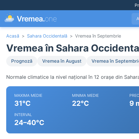
Pr
Vremea.
one
A
Acasă
>
Sahara Occidentală
>
Vremea în Septembrie
Vremea în Sahara Occidenta
Prognoză
Vremea în August
Vremea în Septembri
Normale climatice la nivel național în 12 orașe din Sahar
MAXIMA MEDIE
MINIMA MEDIE
PREC
31°C
22°C
9 
INTERVAL
24–40°C