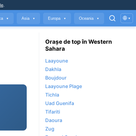
le
.
🌐
ica
Asia
Europa
Oceania
▾
▼
▼
▼
▼
Orașe de top în Western
Sahara
Laayoune
Dakhla
Boujdour
Laayoune Plage
Tichla
Uad Guenifa
Tifariti
Daoura
Zug