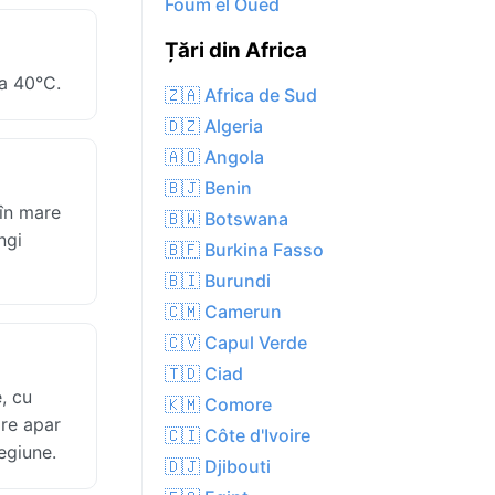
Foum el Oued
Țări din Africa
a 40°C.
🇿🇦 Africa de Sud
🇩🇿 Algeria
🇦🇴 Angola
🇧🇯 Benin
 în mare
🇧🇼 Botswana
ngi
🇧🇫 Burkina Fasso
🇧🇮 Burundi
🇨🇲 Camerun
🇨🇻 Capul Verde
🇹🇩 Ciad
, cu
🇰🇲 Comore
are apar
🇨🇮 Côte d'Ivoire
egiune.
🇩🇯 Djibouti