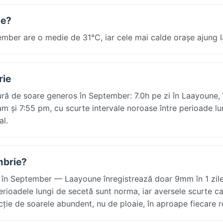
ie?
ber are o medie de 31°C, iar cele mai calde orașe ajung l
rie
ură de soare generos în September: 7.0h pe zi în Laayoune,
 am și 7:55 pm, cu scurte intervale noroase între perioade lu
al.
mbrie?
 în September — Laayoune înregistrează doar 9mm în 1 zile
 Perioadele lungi de secetă sunt norma, iar aversele scurte c
ncție de soarele abundent, nu de ploaie, în aproape fiecare r