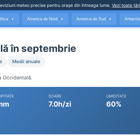
eviziuni meteo precise
pentru orașe din întreaga lume
.
Vezi toate țări
frica
America de Nord
America de Sud
Antarct
▼
▼
▼
lă în septembrie
e
Medii anuale
a Occidentală.
IPITAȚII
SOARE
UMIDITATE
mm
7.0h/zi
60%