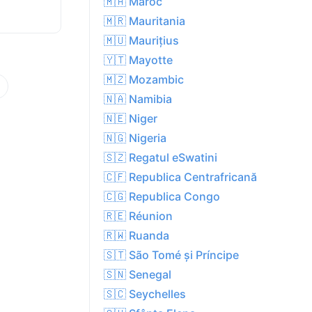
🇲🇦 Maroc
🇲🇷 Mauritania
🇲🇺 Maurițius
🇾🇹 Mayotte
🇲🇿 Mozambic
🇳🇦 Namibia
🇳🇪 Niger
🇳🇬 Nigeria
🇸🇿 Regatul eSwatini
🇨🇫 Republica Centrafricană
🇨🇬 Republica Congo
🇷🇪 Réunion
🇷🇼 Ruanda
🇸🇹 São Tomé și Príncipe
🇸🇳 Senegal
🇸🇨 Seychelles