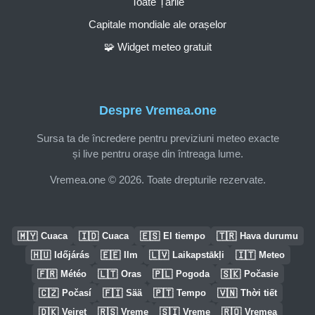
Toate Țările
Capitale mondiale ale orașelor
🧩 Widget meteo gratuit
Despre Vremea.one
Sursa ta de încredere pentru previziuni meteo exacte
și live pentru orașe din întreaga lume.
Vremea.one © 2026. Toate drepturile rezervate.
🇲🇾
🇮🇩
🇪🇸
🇹🇷
Cuaca
Cuaca
El tiempo
Hava durumu
🇭🇺
🇪🇪
🇱🇻
🇮🇹
Időjárás
Ilm
Laikapstākļi
Meteo
🇫🇷
🇱🇹
🇵🇱
🇸🇰
Météo
Oras
Pogoda
Počasie
🇨🇿
🇫🇮
🇵🇹
🇻🇳
Počasí
Sää
Tempo
Thời tiết
🇩🇰
🇷🇸
🇸🇮
🇷🇴
Vejret
Vreme
Vreme
Vremea