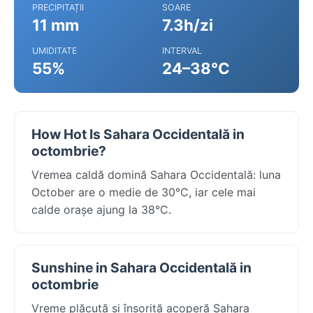
PRECIPITAȚII
SOARE
11 mm
7.3h/zi
UMIDITATE
INTERVAL
55%
24–38°C
How Hot Is Sahara Occidentală in
octombrie?
Vremea caldă domină Sahara Occidentală: luna
October are o medie de 30°C, iar cele mai
calde orașe ajung la 38°C.
Sunshine in Sahara Occidentală in
octombrie
Vreme plăcută și însorită acoperă Sahara