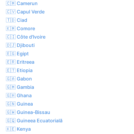
🇨🇲 Camerun
🇨🇻 Capul Verde
🇹🇩 Ciad
🇰🇲 Comore
🇨🇮 Côte d'Ivoire
🇩🇯 Djibouti
🇪🇬 Egipt
🇪🇷 Eritreea
🇪🇹 Etiopia
🇬🇦 Gabon
🇬🇲 Gambia
🇬🇭 Ghana
🇬🇳 Guinea
🇬🇼 Guinea-Bissau
🇬🇶 Guineea Ecuatorială
🇰🇪 Kenya