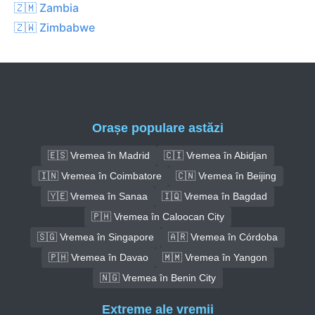
🇿🇲 Zambia
🇿🇼 Zimbabwe
Orașe populare astăzi
🇪🇸 Vremea în Madrid
🇨🇮 Vremea în Abidjan
🇮🇳 Vremea în Coimbatore
🇨🇳 Vremea în Beijing
🇾🇪 Vremea în Sanaa
🇮🇶 Vremea în Bagdad
🇵🇭 Vremea în Caloocan City
🇸🇬 Vremea în Singapore
🇦🇷 Vremea în Córdoba
🇵🇭 Vremea în Davao
🇲🇲 Vremea în Yangon
🇳🇬 Vremea în Benin City
Extreme ale vremii