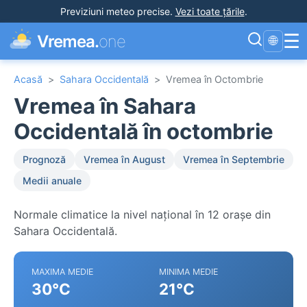
Previziuni meteo precise
.
Vezi toate țările
.
☰
Vremea.
one
🌐
Acasă
>
Sahara Occidentală
>
Vremea în Octombrie
Vremea în Sahara
Occidentală în octombrie
Prognoză
Vremea în August
Vremea în Septembrie
Medii anuale
Normale climatice la nivel național în 12 orașe din
Sahara Occidentală.
MAXIMA MEDIE
MINIMA MEDIE
30°C
21°C