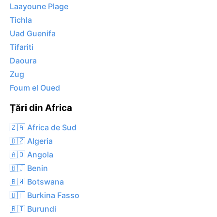
Laayoune Plage
Tichla
Uad Guenifa
Tifariti
Daoura
Zug
Foum el Oued
Țări din Africa
🇿🇦 Africa de Sud
🇩🇿 Algeria
🇦🇴 Angola
🇧🇯 Benin
🇧🇼 Botswana
🇧🇫 Burkina Fasso
🇧🇮 Burundi