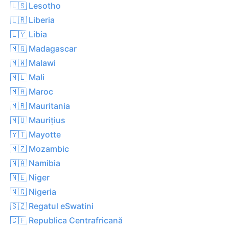
🇱🇸 Lesotho
🇱🇷 Liberia
🇱🇾 Libia
🇲🇬 Madagascar
🇲🇼 Malawi
🇲🇱 Mali
🇲🇦 Maroc
🇲🇷 Mauritania
🇲🇺 Maurițius
🇾🇹 Mayotte
🇲🇿 Mozambic
🇳🇦 Namibia
🇳🇪 Niger
🇳🇬 Nigeria
🇸🇿 Regatul eSwatini
🇨🇫 Republica Centrafricană