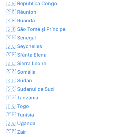
🇨🇬 Republica Congo
🇷🇪 Réunion
🇷🇼 Ruanda
🇸🇹 São Tomé și Príncipe
🇸🇳 Senegal
🇸🇨 Seychelles
🇸🇭 Sfânta Elena
🇸🇱 Sierra Leone
🇸🇴 Somalia
🇸🇩 Sudan
🇸🇸 Sudanul de Sud
🇹🇿 Tanzania
🇹🇬 Togo
🇹🇳 Tunisia
🇺🇬 Uganda
🇨🇩 Zair