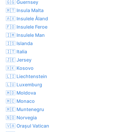
🇬🇬 Guernsey
🇲🇹 Insula Malta
🇦🇽 Insulele Åland
🇫🇴 Insulele Feroe
🇮🇲 Insulele Man
🇮🇸 Islanda
🇮🇹 Italia
🇯🇪 Jersey
🇽🇰 Kosovo
🇱🇮 Liechtenstein
🇱🇺 Luxemburg
🇲🇩 Moldova
🇲🇨 Monaco
🇲🇪 Muntenegru
🇳🇴 Norvegia
🇻🇦 Orașul Vatican