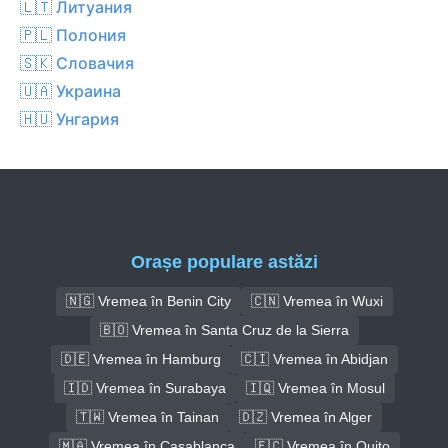
🇱🇹 Литуания
🇵🇱 Полония
🇸🇰 Словачия
🇺🇦 Украина
🇭🇺 Унгария
Orașe populare astăzi
🇳🇬 Vremea în Benin City
🇨🇳 Vremea în Wuxi
🇧🇴 Vremea în Santa Cruz de la Sierra
🇩🇪 Vremea în Hamburg
🇨🇮 Vremea în Abidjan
🇮🇩 Vremea în Surabaya
🇮🇶 Vremea în Mosul
🇹🇼 Vremea în Tainan
🇩🇿 Vremea în Alger
🇲🇦 Vremea în Casablanca
🇪🇨 Vremea în Quito