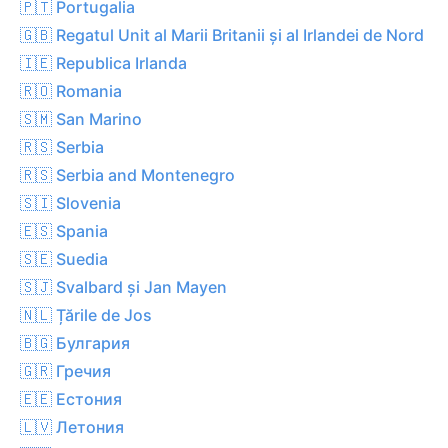
🇵🇹 Portugalia
🇬🇧 Regatul Unit al Marii Britanii și al Irlandei de Nord
🇮🇪 Republica Irlanda
🇷🇴 Romania
🇸🇲 San Marino
🇷🇸 Serbia
🇷🇸 Serbia and Montenegro
🇸🇮 Slovenia
🇪🇸 Spania
🇸🇪 Suedia
🇸🇯 Svalbard și Jan Mayen
🇳🇱 Țările de Jos
🇧🇬 Булгария
🇬🇷 Гречия
🇪🇪 Естония
🇱🇻 Летония