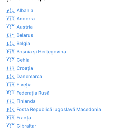
🇦🇱 Albania
🇦🇩 Andorra
🇦🇹 Austria
🇧🇾 Belarus
🇧🇪 Belgia
🇧🇦 Bosnia și Herțegovina
🇨🇿 Cehia
🇭🇷 Croația
🇩🇰 Danemarca
🇨🇭 Elveția
🇷🇺 Federația Rusă
🇫🇮 Finlanda
🇲🇰 Fosta Republică Iugoslavă Macedonia
🇫🇷 Franța
🇬🇮 Gibraltar