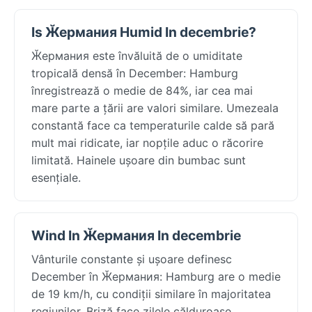
Is Ӂермания Humid In decembrie?
Ӂермания este învăluită de o umiditate
tropicală densă în December: Hamburg
înregistrează o medie de 84%, iar cea mai
mare parte a țării are valori similare. Umezeala
constantă face ca temperaturile calde să pară
mult mai ridicate, iar nopțile aduc o răcorire
limitată. Hainele ușoare din bumbac sunt
esențiale.
Wind In Ӂермания In decembrie
Vânturile constante și ușoare definesc
December în Ӂермания: Hamburg are o medie
de 19 km/h, cu condiții similare în majoritatea
regiunilor. Briză face zilele călduroase