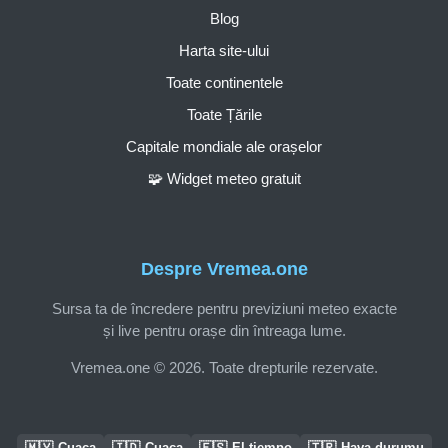
Blog
Harta site-ului
Toate continentele
Toate Țările
Capitale mondiale ale orașelor
🧩 Widget meteo gratuit
Despre Vremea.one
Sursa ta de încredere pentru previziuni meteo exacte
și live pentru orașe din întreaga lume.
Vremea.one © 2026. Toate drepturile rezervate.
🇲🇾
🇮🇩
🇪🇸
🇹🇷
Cuaca
Cuaca
El tiempo
Hava durumu