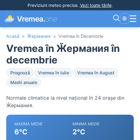
Previziuni meteo precise
.
Vezi toate țările
.
☰
Vremea.
one
🌐
Acasă
>
Ӂермания
>
Vremea în Decembrie
Vremea în Ӂермания în
decembrie
Prognoză
Vremea în Iulie
Vremea în August
Medii anuale
Normale climatice la nivel național în 24 orașe din
Ӂермания.
MAXIMA MEDIE
MINIMA MEDIE
6°C
2°C