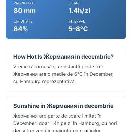
PRECIPITAȚII
SOARE
80 mm
1.4h/zi
UMIDITATE
INTERVAL
84%
5–8°C
How Hot Is Ӂермания in decembrie?
Vreme răcoroasă și constantă peste tot:
Ӂермания are o medie de 6°C în December,
cu Hamburg reprezentativă.
Sunshine in Ӂермания in decembrie
Ӂермания are parte de soare limitat în
December: doar 1.4h pe zi în Hamburg, cu nori
denși frecvenți în majoritatea regiunilor.