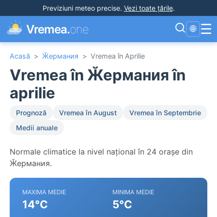
Previziuni meteo precise
.
Vezi toate țările
.
☰
Vremea.
one
🌐
Acasă
>
Ӂермания
>
Vremea în Aprilie
Vremea în Ӂермания în
aprilie
Prognoză
Vremea în August
Vremea în Septembrie
Medii anuale
Normale climatice la nivel național în 24 orașe din
Ӂермания.
MAXIMA MEDIE
MINIMA MEDIE
14°C
5°C