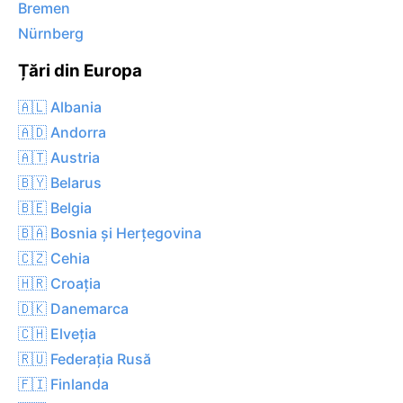
Bremen
Nürnberg
Țări din Europa
🇦🇱 Albania
🇦🇩 Andorra
🇦🇹 Austria
🇧🇾 Belarus
🇧🇪 Belgia
🇧🇦 Bosnia și Herțegovina
🇨🇿 Cehia
🇭🇷 Croația
🇩🇰 Danemarca
🇨🇭 Elveția
🇷🇺 Federația Rusă
🇫🇮 Finlanda