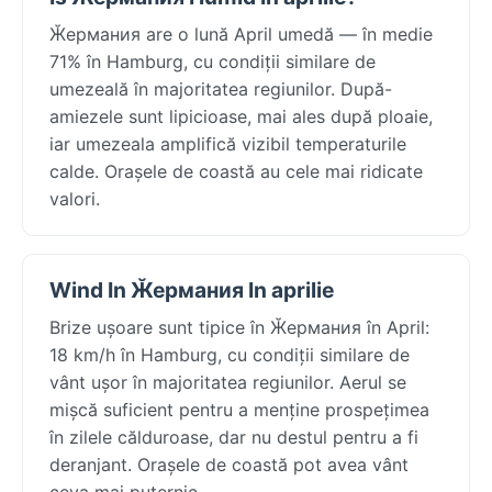
Ӂермания are o lună April umedă — în medie
71% în Hamburg, cu condiții similare de
umezeală în majoritatea regiunilor. După-
amiezele sunt lipicioase, mai ales după ploaie,
iar umezeala amplifică vizibil temperaturile
calde. Orașele de coastă au cele mai ridicate
valori.
Wind In Ӂермания In aprilie
Brize ușoare sunt tipice în Ӂермания în April:
18 km/h în Hamburg, cu condiții similare de
vânt ușor în majoritatea regiunilor. Aerul se
mișcă suficient pentru a menține prospețimea
în zilele călduroase, dar nu destul pentru a fi
deranjant. Orașele de coastă pot avea vânt
ceva mai puternic.