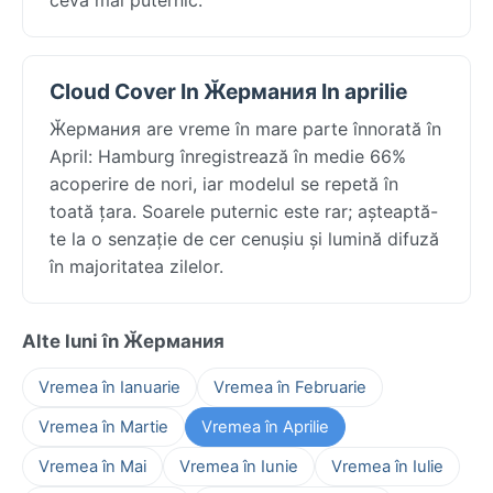
Cloud Cover In Ӂермания In aprilie
Ӂермания are vreme în mare parte înnorată în
April: Hamburg înregistrează în medie 66%
acoperire de nori, iar modelul se repetă în
toată țara. Soarele puternic este rar; așteaptă-
te la o senzație de cer cenușiu și lumină difuză
în majoritatea zilelor.
Alte luni în Ӂермания
Vremea în Ianuarie
Vremea în Februarie
Vremea în Martie
Vremea în Aprilie
Vremea în Mai
Vremea în Iunie
Vremea în Iulie