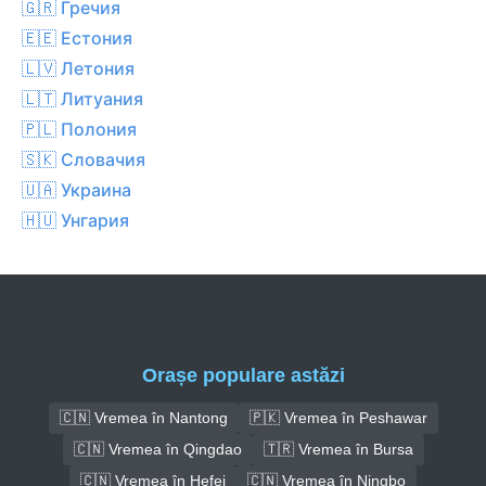
🇬🇷 Гречия
🇪🇪 Естония
🇱🇻 Летония
🇱🇹 Литуания
🇵🇱 Полония
🇸🇰 Словачия
🇺🇦 Украина
🇭🇺 Унгария
Orașe populare astăzi
🇨🇳 Vremea în Nantong
🇵🇰 Vremea în Peshawar
🇨🇳 Vremea în Qingdao
🇹🇷 Vremea în Bursa
🇨🇳 Vremea în Hefei
🇨🇳 Vremea în Ningbo