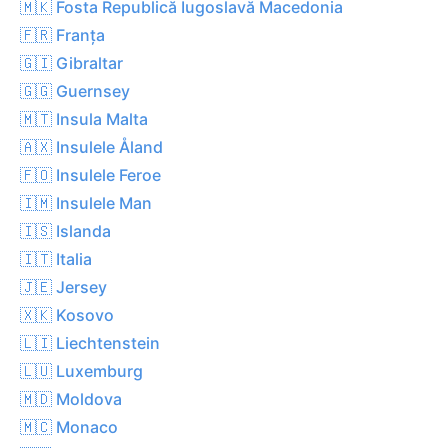
🇲🇰 Fosta Republică Iugoslavă Macedonia
🇫🇷 Franța
🇬🇮 Gibraltar
🇬🇬 Guernsey
🇲🇹 Insula Malta
🇦🇽 Insulele Åland
🇫🇴 Insulele Feroe
🇮🇲 Insulele Man
🇮🇸 Islanda
🇮🇹 Italia
🇯🇪 Jersey
🇽🇰 Kosovo
🇱🇮 Liechtenstein
🇱🇺 Luxemburg
🇲🇩 Moldova
🇲🇨 Monaco