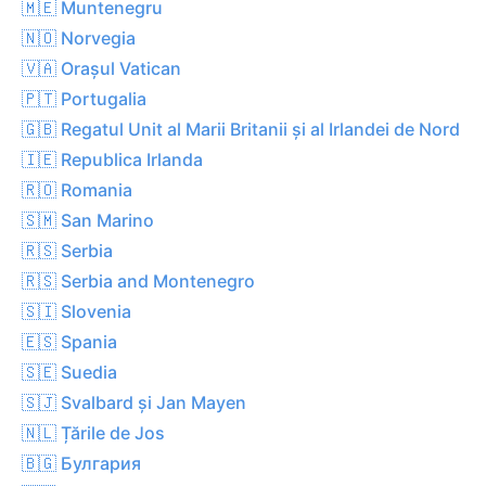
🇲🇪 Muntenegru
🇳🇴 Norvegia
🇻🇦 Orașul Vatican
🇵🇹 Portugalia
🇬🇧 Regatul Unit al Marii Britanii și al Irlandei de Nord
🇮🇪 Republica Irlanda
🇷🇴 Romania
🇸🇲 San Marino
🇷🇸 Serbia
🇷🇸 Serbia and Montenegro
🇸🇮 Slovenia
🇪🇸 Spania
🇸🇪 Suedia
🇸🇯 Svalbard și Jan Mayen
🇳🇱 Țările de Jos
🇧🇬 Булгария