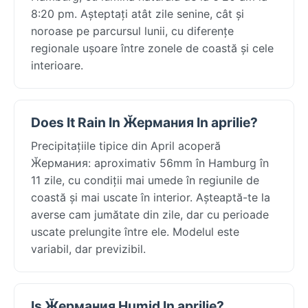
8:20 pm. Așteptați atât zile senine, cât și
noroase pe parcursul lunii, cu diferențe
regionale ușoare între zonele de coastă și cele
interioare.
Does It Rain In Ӂермания In aprilie?
Precipitațiile tipice din April acoperă
Ӂермания: aproximativ 56mm în Hamburg în
11 zile, cu condiții mai umede în regiunile de
coastă și mai uscate în interior. Așteaptă-te la
averse cam jumătate din zile, dar cu perioade
uscate prelungite între ele. Modelul este
variabil, dar previzibil.
Is Ӂермания Humid In aprilie?