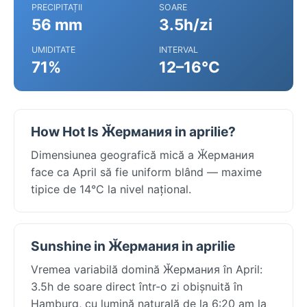
PRECIPITAȚII
SOARE
56 mm
3.5h/zi
UMIDITATE
INTERVAL
71%
12–16°C
How Hot Is Ӂермания in aprilie?
Dimensiunea geografică mică a Ӂермания
face ca April să fie uniform blând — maxime
tipice de 14°C la nivel național.
Sunshine in Ӂермания in aprilie
Vremea variabilă domină Ӂермания în April:
3.5h de soare direct într-o zi obișnuită în
Hamburg, cu lumină naturală de la 6:20 am la