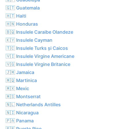
🇬🇹 Guatemala
🇭🇹 Haiti
🇭🇳 Honduras
🇧🇶 Insulele Caraibe Olandeze
🇰🇾 Insulele Cayman
🇹🇨 Insulele Turks și Caicos
🇻🇮 Insulele Virgine Americane
🇻🇬 Insulele Virgine Britanice
🇯🇲 Jamaica
🇲🇶 Martinica
🇲🇽 Mexic
🇲🇸 Montserrat
🇳🇱 Netherlands Antilles
🇳🇮 Nicaragua
🇵🇦 Panama
🇵🇷 Puerto Rico