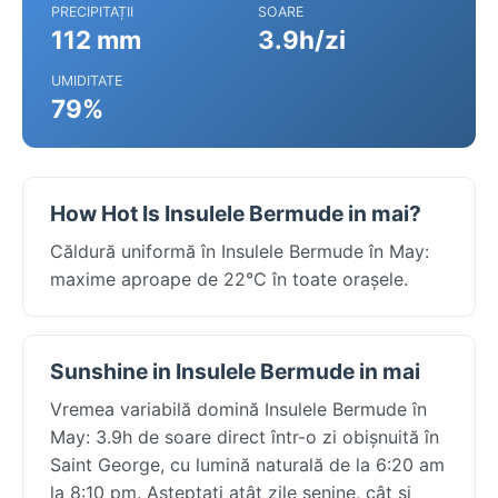
PRECIPITAȚII
SOARE
112 mm
3.9h/zi
UMIDITATE
79%
How Hot Is Insulele Bermude in mai?
Căldură uniformă în Insulele Bermude în May:
maxime aproape de 22°C în toate orașele.
Sunshine in Insulele Bermude in mai
Vremea variabilă domină Insulele Bermude în
May: 3.9h de soare direct într-o zi obișnuită în
Saint George, cu lumină naturală de la 6:20 am
la 8:10 pm. Așteptați atât zile senine, cât și