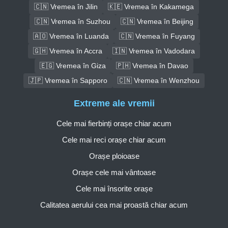
🇨🇳 Vremea în Jilin
🇰🇪 Vremea în Kakamega
🇨🇳 Vremea în Suzhou
🇨🇳 Vremea în Beijing
🇦🇴 Vremea în Luanda
🇨🇳 Vremea în Fuyang
🇬🇭 Vremea în Accra
🇮🇳 Vremea în Vadodara
🇪🇬 Vremea în Giza
🇵🇭 Vremea în Davao
🇯🇵 Vremea în Sapporo
🇨🇳 Vremea în Wenzhou
Extreme ale vremii
Cele mai fierbinți orașe chiar acum
Cele mai reci orașe chiar acum
Orașe ploioase
Orașe cele mai vântoase
Cele mai însorite orașe
Calitatea aerului cea mai proastă chiar acum