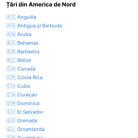
Țări din America de Nord
🇦🇮 Anguilla
🇦🇬 Antigua și Barbuda
🇦🇼 Aruba
🇧🇸 Bahamas
🇧🇧 Barbados
🇧🇿 Belize
🇨🇦 Canada
🇨🇷 Costa Rica
🇨🇺 Cuba
🇨🇼 Curaçao
🇩🇲 Dominica
🇸🇻 El Salvador
🇬🇩 Grenada
🇬🇱 Groenlanda
🇬🇵 Guadelupa