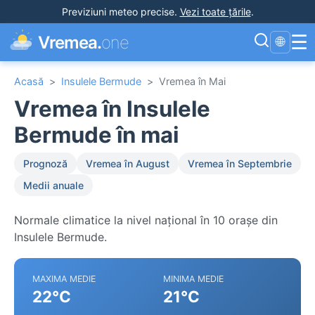
Previziuni meteo precise
.
Vezi toate țările
.
☰
Vremea.
one
🌐
Acasă
>
Insulele Bermude
>
Vremea în Mai
Vremea în Insulele
Bermude în mai
Prognoză
Vremea în August
Vremea în Septembrie
Medii anuale
Normale climatice la nivel național în 10 orașe din
Insulele Bermude.
MAXIMA MEDIE
MINIMA MEDIE
22°C
21°C