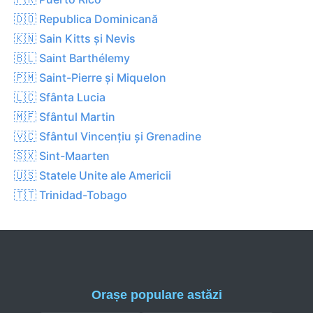
🇩🇴 Republica Dominicană
🇰🇳 Sain Kitts și Nevis
🇧🇱 Saint Barthélemy
🇵🇲 Saint-Pierre și Miquelon
🇱🇨 Sfânta Lucia
🇲🇫 Sfântul Martin
🇻🇨 Sfântul Vincențiu și Grenadine
🇸🇽 Sint-Maarten
🇺🇸 Statele Unite ale Americii
🇹🇹 Trinidad-Tobago
Orașe populare astăzi