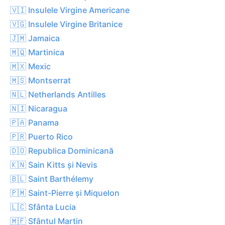
🇻🇮 Insulele Virgine Americane
🇻🇬 Insulele Virgine Britanice
🇯🇲 Jamaica
🇲🇶 Martinica
🇲🇽 Mexic
🇲🇸 Montserrat
🇳🇱 Netherlands Antilles
🇳🇮 Nicaragua
🇵🇦 Panama
🇵🇷 Puerto Rico
🇩🇴 Republica Dominicană
🇰🇳 Sain Kitts și Nevis
🇧🇱 Saint Barthélemy
🇵🇲 Saint-Pierre și Miquelon
🇱🇨 Sfânta Lucia
🇲🇫 Sfântul Martin