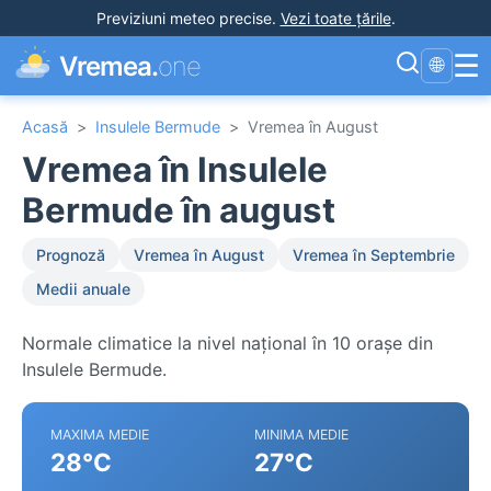
Previziuni meteo precise
.
Vezi toate țările
.
☰
Vremea.
one
🌐
Acasă
>
Insulele Bermude
>
Vremea în August
Vremea în Insulele
Bermude în august
Prognoză
Vremea în August
Vremea în Septembrie
Medii anuale
Normale climatice la nivel național în 10 orașe din
Insulele Bermude.
MAXIMA MEDIE
MINIMA MEDIE
28°C
27°C