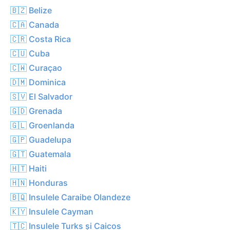
🇧🇿 Belize
🇨🇦 Canada
🇨🇷 Costa Rica
🇨🇺 Cuba
🇨🇼 Curaçao
🇩🇲 Dominica
🇸🇻 El Salvador
🇬🇩 Grenada
🇬🇱 Groenlanda
🇬🇵 Guadelupa
🇬🇹 Guatemala
🇭🇹 Haiti
🇭🇳 Honduras
🇧🇶 Insulele Caraibe Olandeze
🇰🇾 Insulele Cayman
🇹🇨 Insulele Turks și Caicos