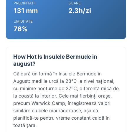
PRECIPITAȚII
SOARE
131 mm
2.3h/zi
UMIDITATE
76%
How Hot Is Insulele Bermude in
august?
Căldură uniformă în Insulele Bermude în
August: mediile urcă la 28°C la nivel național,
cu minime nocturne de 27°C, diferență mică de
la coastă la interior. Cele mai fierbinți orașe,
precum Warwick Camp, înregistrează valori
similare cu cele mai răcoroase, așa că
planifică-te pentru vreme constant caldă în
toată țara.