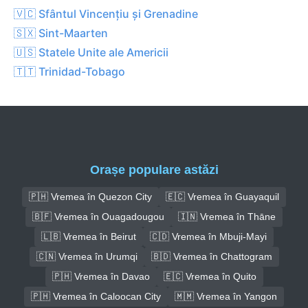
🇻🇨 Sfântul Vincențiu și Grenadine
🇸🇽 Sint-Maarten
🇺🇸 Statele Unite ale Americii
🇹🇹 Trinidad-Tobago
Orașe populare astăzi
🇵🇭 Vremea în Quezon City
🇪🇨 Vremea în Guayaquil
🇧🇫 Vremea în Ouagadougou
🇮🇳 Vremea în Thāne
🇱🇧 Vremea în Beirut
🇨🇩 Vremea în Mbuji-Mayi
🇨🇳 Vremea în Urumqi
🇧🇩 Vremea în Chattogram
🇵🇭 Vremea în Davao
🇪🇨 Vremea în Quito
🇵🇭 Vremea în Caloocan City
🇲🇲 Vremea în Yangon