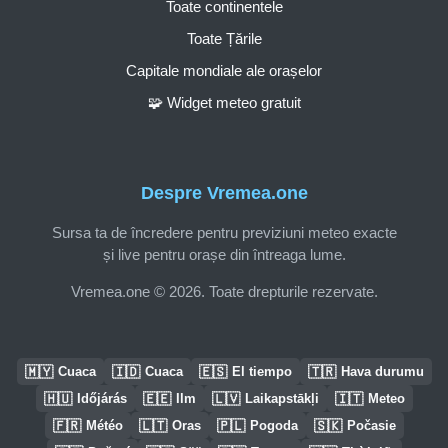
Toate continentele
Toate Țările
Capitale mondiale ale orașelor
🧩 Widget meteo gratuit
Despre Vremea.one
Sursa ta de încredere pentru previziuni meteo exacte
și live pentru orașe din întreaga lume.
Vremea.one © 2026. Toate drepturile rezervate.
🇲🇾
🇮🇩
🇪🇸
🇹🇷
Cuaca
Cuaca
El tiempo
Hava durumu
🇭🇺
🇪🇪
🇱🇻
🇮🇹
Időjárás
Ilm
Laikapstākļi
Meteo
🇫🇷
🇱🇹
🇵🇱
🇸🇰
Météo
Oras
Pogoda
Počasie