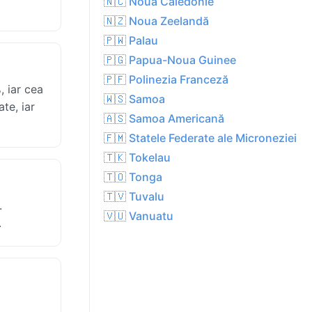
🇳🇨 Noua Caledonie
🇳🇿 Noua Zeelandă
🇵🇼 Palau
🇵🇬 Papua-Noua Guinee
🇵🇫 Polinezia Franceză
, iar cea
🇼🇸 Samoa
te, iar
🇦🇸 Samoa Americană
🇫🇲 Statele Federate ale Microneziei
🇹🇰 Tokelau
🇹🇴 Tonga
🇹🇻 Tuvalu
.
🇻🇺 Vanuatu
.