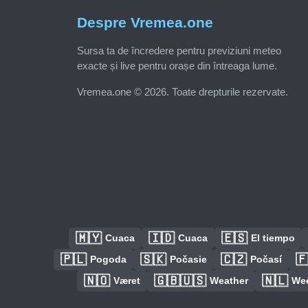
Despre Vremea.one
Sursa ta de încredere pentru previziuni meteo
exacte și live pentru orașe din întreaga lume.
Vremea.one © 2026. Toate drepturile rezervate.
🇲🇾
🇮🇩
🇪🇸
Cuaca
Cuaca
El tiempo
🇵🇱
🇸🇰
🇨🇿

Pogoda
Počasie
Počasí
🇳🇴
🇬🇧🇺🇸
🇳🇱
Været
Weather
We