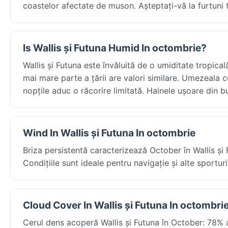
coastelor afectate de muson. Așteptați-vă la furtuni
Is Wallis și Futuna Humid In octombrie?
Wallis și Futuna este învăluită de o umiditate tropic
mai mare parte a țării are valori similare. Umezeala c
nopțile aduc o răcorire limitată. Hainele ușoare din 
Wind In Wallis și Futuna In octombrie
Briza persistentă caracterizează October în Wallis și
Condițiile sunt ideale pentru navigație și alte sporturi 
Cloud Cover In Wallis și Futuna In octombri
Cerul dens acoperă Wallis și Futuna în October: 78% ac