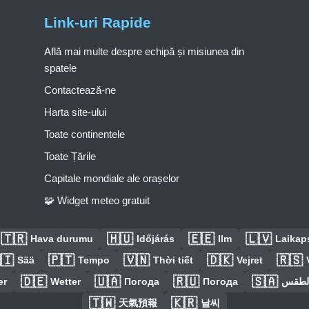
Link-uri Rapide
Află mai multe despre echipă și misiunea din
spatele
Contactează-ne
Harta site-ului
Toate continentele
Toate Țările
Capitale mondiale ale orașelor
🧩 Widget meteo gratuit
🇹🇷
🇭🇺
🇪🇪
🇱🇻
Hava durumu
Időjárás
Ilm
Laikaps
🇮
🇵🇹
🇻🇳
🇩🇰
🇷🇸
Sää
Tempo
Thời tiết
Vejret
🇩🇪
🇺🇦
🇷🇺
🇸🇦
er
Wetter
Погода
Погода
الطق
🇹🇼
🇰🇷
天氣預報
날씨