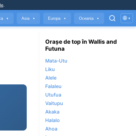
le
.
🌐
ica
Asia
Europa
Oceania
▾
▼
▼
▼
▼
Orașe de top în Wallis and
Futuna
Mata-Utu
Liku
Alele
Falaleu
Utufua
Vaitupu
Akaka
Halalo
Ahoa