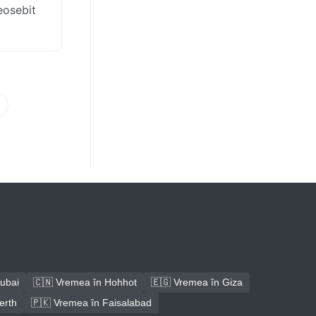
deosebit
ubai
🇨🇳 Vremea în Hohhot
🇪🇬 Vremea în Giza
erth
🇵🇰 Vremea în Faisalabad