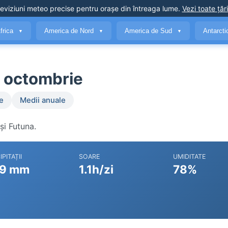
eviziuni meteo precise
pentru orașe din întreaga lume
.
Vezi toate țări
frica
America de Nord
America de Sud
Antarct
▼
▼
▼
n octombrie
e
Medii anuale
și Futuna.
IPITAȚII
SOARE
UMIDITATE
9 mm
1.1h/zi
78%