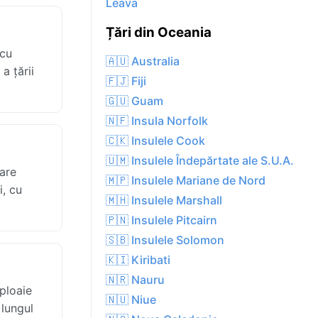
Leava
Țări din Oceania
 cu
🇦🇺 Australia
a țării
🇫🇯 Fiji
🇬🇺 Guam
🇳🇫 Insula Norfolk
🇨🇰 Insulele Cook
🇺🇲 Insulele Îndepărtate ale S.U.A.
oare
🇲🇵 Insulele Mariane de Nord
i, cu
🇲🇭 Insulele Marshall
🇵🇳 Insulele Pitcairn
🇸🇧 Insulele Solomon
🇰🇮 Kiribati
🇳🇷 Nauru
ploaie
🇳🇺 Niue
 lungul