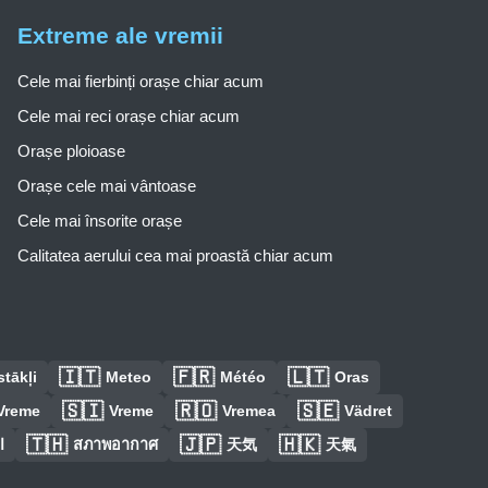
Extreme ale vremii
Cele mai fierbinți orașe chiar acum
Cele mai reci orașe chiar acum
Orașe ploioase
Orașe cele mai vântoase
Cele mai însorite orașe
Calitatea aerului cea mai proastă chiar acum
🇮🇹
🇫🇷
🇱🇹
tākļi
Meteo
Météo
Oras
🇸🇮
🇷🇴
🇸🇪
Vreme
Vreme
Vremea
Vädret
🇹🇭
🇯🇵
🇭🇰
ا
สภาพอากาศ
天気
天氣