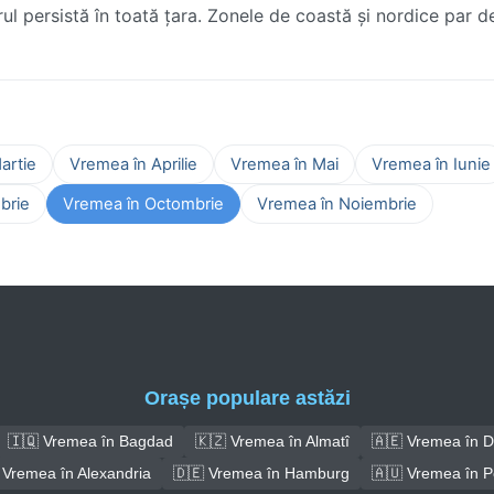
parul persistă în toată țara. Zonele de coastă și nordice par 
artie
Vremea în Aprilie
Vremea în Mai
Vremea în Iunie
brie
Vremea în Octombrie
Vremea în Noiembrie
Orașe populare astăzi
🇮🇶 Vremea în Bagdad
🇰🇿 Vremea în Almatî
🇦🇪 Vremea în D
 Vremea în Alexandria
🇩🇪 Vremea în Hamburg
🇦🇺 Vremea în P