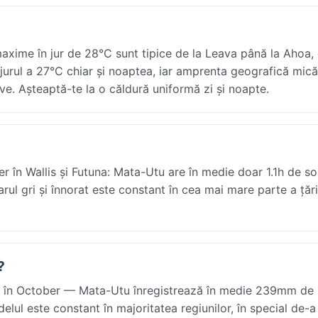
maxime în jur de 28°C sunt tipice de la Leava până la Ahoa,
 jurul a 27°C chiar și noaptea, iar amprenta geografică mică 
e. Așteaptă-te la o căldură uniformă zi și noapte.
er în Wallis și Futuna: Mata-Utu are în medie doar 1.1h de s
arul gri și înnorat este constant în cea mai mare parte a țări
?
na în October — Mata-Utu înregistrează în medie 239mm de 
elul este constant în majoritatea regiunilor, în special de-a