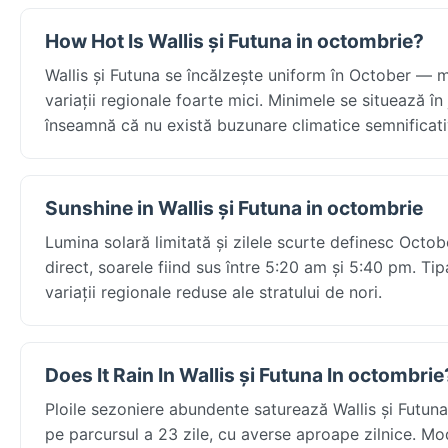
How Hot Is Wallis și Futuna in octombrie?
Wallis și Futuna se încălzește uniform în October — 
variații regionale foarte mici. Minimele se situează în
înseamnă că nu există buzunare climatice semnificativ
Sunshine in Wallis și Futuna in octombrie
Lumina solară limitată și zilele scurte definesc Octob
direct, soarele fiind sus între 5:20 am și 5:40 pm. Tip
variații regionale reduse ale stratului de nori.
Does It Rain In Wallis și Futuna In octombrie
Ploile sezoniere abundente saturează Wallis și Futu
pe parcursul a 23 zile, cu averse aproape zilnice. Mod