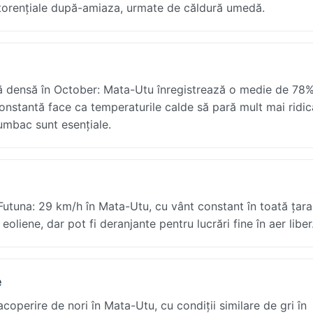
 torențiale după-amiaza, urmate de căldură umedă.
ală densă în October: Mata-Utu înregistrează o medie de 78%
onstantă face ca temperaturile calde să pară mult mai ridica
bumbac sunt esențiale.
 Futuna: 29 km/h în Mata-Utu, cu vânt constant în toată țara
eoliene, dar pot fi deranjante pentru lucrări fine în aer liber
e
operire de nori în Mata-Utu, cu condiții similare de gri în