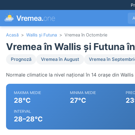
Pr
Vremea.
one
A
Acasă
>
Wallis și Futuna
>
Vremea în Octombrie
Vremea în Wallis și Futuna î
Prognoză
Vremea în August
Vremea în Septembri
Normale climatice la nivel național în 14 orașe din Wallis 
MAXIMA MEDIE
MINIMA MEDIE
PREC
28°C
27°C
23
INTERVAL
28–28°C