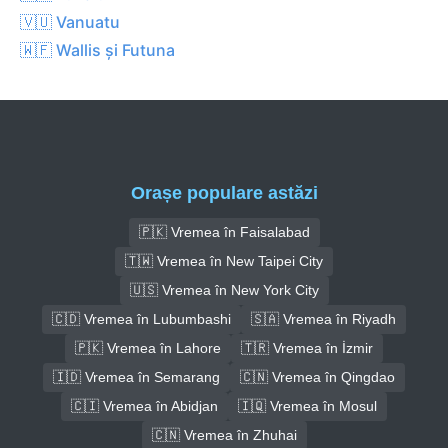
🇻🇺 Vanuatu
🇼🇫 Wallis și Futuna
Orașe populare astăzi
🇵🇰 Vremea în Faisalabad
🇹🇼 Vremea în New Taipei City
🇺🇸 Vremea în New York City
🇨🇩 Vremea în Lubumbashi
🇸🇦 Vremea în Riyadh
🇵🇰 Vremea în Lahore
🇹🇷 Vremea în İzmir
🇮🇩 Vremea în Semarang
🇨🇳 Vremea în Qingdao
🇨🇮 Vremea în Abidjan
🇮🇶 Vremea în Mosul
🇨🇳 Vremea în Zhuhai