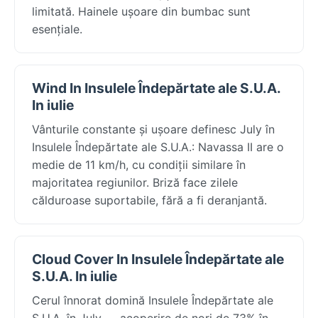
limitată. Hainele ușoare din bumbac sunt
esențiale.
Wind In Insulele Îndepărtate ale S.U.A.
In iulie
Vânturile constante și ușoare definesc July în
Insulele Îndepărtate ale S.U.A.: Navassa II are o
medie de 11 km/h, cu condiții similare în
majoritatea regiunilor. Briză face zilele
călduroase suportabile, fără a fi deranjantă.
Cloud Cover In Insulele Îndepărtate ale
S.U.A. In iulie
Cerul înnorat domină Insulele Îndepărtate ale
S.U.A. în July — acoperire de nori de 73% în