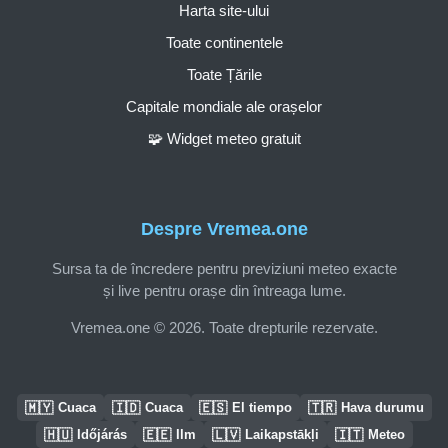
Harta site-ului
Toate continentele
Toate Țările
Capitale mondiale ale orașelor
🧩 Widget meteo gratuit
Despre Vremea.one
Sursa ta de încredere pentru previziuni meteo exacte
și live pentru orașe din întreaga lume.
Vremea.one © 2026. Toate drepturile rezervate.
🇲🇾
🇮🇩
🇪🇸
🇹🇷
Cuaca
Cuaca
El tiempo
Hava durumu
🇭🇺
🇪🇪
🇱🇻
🇮🇹
Időjárás
Ilm
Laikapstākļi
Meteo