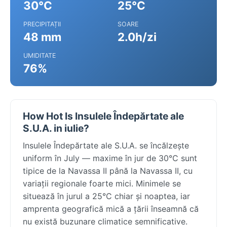
30°C
25°C
PRECIPITAȚII
SOARE
48 mm
2.0h/zi
UMIDITATE
76%
How Hot Is Insulele Îndepărtate ale
S.U.A. in iulie?
Insulele Îndepărtate ale S.U.A. se încălzește
uniform în July — maxime în jur de 30°C sunt
tipice de la Navassa II până la Navassa II, cu
variații regionale foarte mici. Minimele se
situează în jurul a 25°C chiar și noaptea, iar
amprenta geografică mică a țării înseamnă că
nu există buzunare climatice semnificative.