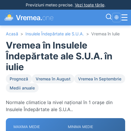
Previziuni meteo precise
.
Vezi toate țările
.
☰
Vremea.
one
🌐
Acasă
>
Insulele Îndepărtate ale S.U.A.
>
Vremea în Iulie
Vremea în Insulele
Îndepărtate ale S.U.A. în
iulie
Prognoză
Vremea în August
Vremea în Septembrie
Medii anuale
Normale climatice la nivel național în 1 orașe din
Insulele Îndepărtate ale S.U.A..
MAXIMA MEDIE
MINIMA MEDIE