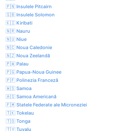
🇵🇳 Insulele Pitcairn
🇸🇧 Insulele Solomon
🇰🇮 Kiribati
🇳🇷 Nauru
🇳🇺 Niue
🇳🇨 Noua Caledonie
🇳🇿 Noua Zeelandă
🇵🇼 Palau
🇵🇬 Papua-Noua Guinee
🇵🇫 Polinezia Franceză
🇼🇸 Samoa
🇦🇸 Samoa Americană
🇫🇲 Statele Federate ale Microneziei
🇹🇰 Tokelau
🇹🇴 Tonga
🇹🇻 Tuvalu