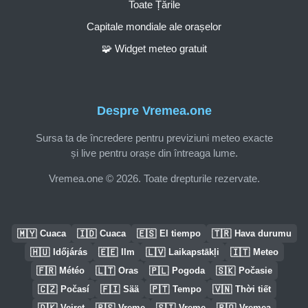
Toate Țările
Capitale mondiale ale orașelor
🧩 Widget meteo gratuit
Despre Vremea.one
Sursa ta de încredere pentru previziuni meteo exacte
și live pentru orașe din întreaga lume.
Vremea.one © 2026. Toate drepturile rezervate.
🇲🇾
🇮🇩
🇪🇸
🇹🇷
Cuaca
Cuaca
El tiempo
Hava durumu
🇭🇺
🇪🇪
🇱🇻
🇮🇹
Időjárás
Ilm
Laikapstākļi
Meteo
🇫🇷
🇱🇹
🇵🇱
🇸🇰
Météo
Oras
Pogoda
Počasie
🇨🇿
🇫🇮
🇵🇹
🇻🇳
Počasí
Sää
Tempo
Thời tiết
🇩🇰
🇷🇸
🇸🇮
🇷🇴
Vejret
Vreme
Vreme
Vremea