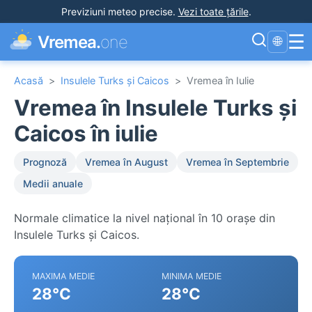
Previziuni meteo precise
.
Vezi toate țările
.
☰
Vremea.
one
🌐
Acasă
>
Insulele Turks și Caicos
>
Vremea în Iulie
Vremea în Insulele Turks și
Caicos în iulie
Prognoză
Vremea în August
Vremea în Septembrie
Medii anuale
Normale climatice la nivel național în 10 orașe din
Insulele Turks și Caicos.
MAXIMA MEDIE
MINIMA MEDIE
28°C
28°C