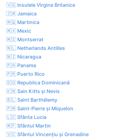
🇻🇬 Insulele Virgine Britanice
🇯🇲 Jamaica
🇲🇶 Martinica
🇲🇽 Mexic
🇲🇸 Montserrat
🇳🇱 Netherlands Antilles
🇳🇮 Nicaragua
🇵🇦 Panama
🇵🇷 Puerto Rico
🇩🇴 Republica Dominicană
🇰🇳 Sain Kitts și Nevis
🇧🇱 Saint Barthélemy
🇵🇲 Saint-Pierre și Miquelon
🇱🇨 Sfânta Lucia
🇲🇫 Sfântul Martin
🇻🇨 Sfântul Vincențiu și Grenadine