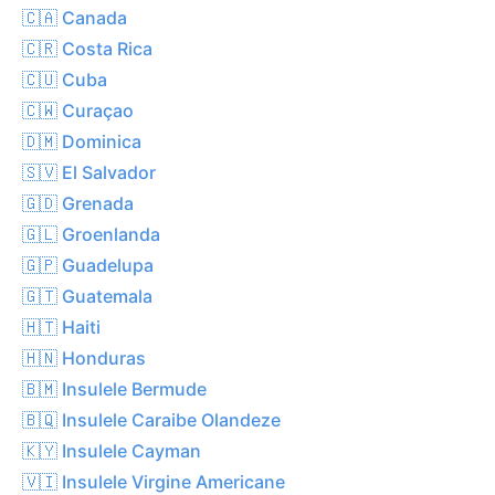
🇨🇦 Canada
🇨🇷 Costa Rica
🇨🇺 Cuba
🇨🇼 Curaçao
🇩🇲 Dominica
🇸🇻 El Salvador
🇬🇩 Grenada
🇬🇱 Groenlanda
🇬🇵 Guadelupa
🇬🇹 Guatemala
🇭🇹 Haiti
🇭🇳 Honduras
🇧🇲 Insulele Bermude
🇧🇶 Insulele Caraibe Olandeze
🇰🇾 Insulele Cayman
🇻🇮 Insulele Virgine Americane