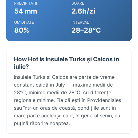
PRECIPITAȚII
SOARE
54 mm
2.6h/zi
UMIDITATE
INTERVAL
80%
28–28°C
How Hot Is Insulele Turks și Caicos in
iulie?
Insulele Turks și Caicos are parte de vreme
constant caldă în July — maxime medii de
28°C, minime medii de 28°C, cu diferențe
regionale minime. Fie că ești în Providenciales
sau într-un oraș de coastă, condițiile sunt în
mare parte aceleași: cald, în general senin, cu
puțină răcorire noaptea.