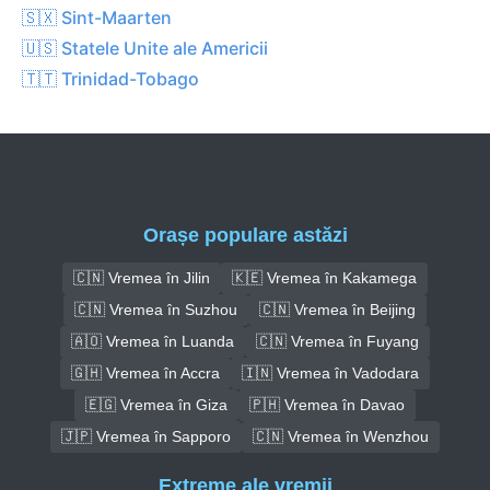
🇸🇽 Sint-Maarten
🇺🇸 Statele Unite ale Americii
🇹🇹 Trinidad-Tobago
Orașe populare astăzi
🇨🇳 Vremea în Jilin
🇰🇪 Vremea în Kakamega
🇨🇳 Vremea în Suzhou
🇨🇳 Vremea în Beijing
🇦🇴 Vremea în Luanda
🇨🇳 Vremea în Fuyang
🇬🇭 Vremea în Accra
🇮🇳 Vremea în Vadodara
🇪🇬 Vremea în Giza
🇵🇭 Vremea în Davao
🇯🇵 Vremea în Sapporo
🇨🇳 Vremea în Wenzhou
Extreme ale vremii