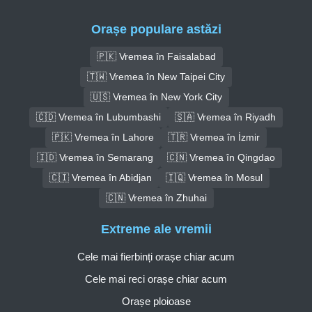
Orașe populare astăzi
🇵🇰 Vremea în Faisalabad
🇹🇼 Vremea în New Taipei City
🇺🇸 Vremea în New York City
🇨🇩 Vremea în Lubumbashi
🇸🇦 Vremea în Riyadh
🇵🇰 Vremea în Lahore
🇹🇷 Vremea în İzmir
🇮🇩 Vremea în Semarang
🇨🇳 Vremea în Qingdao
🇨🇮 Vremea în Abidjan
🇮🇶 Vremea în Mosul
🇨🇳 Vremea în Zhuhai
Extreme ale vremii
Cele mai fierbinți orașe chiar acum
Cele mai reci orașe chiar acum
Orașe ploioase