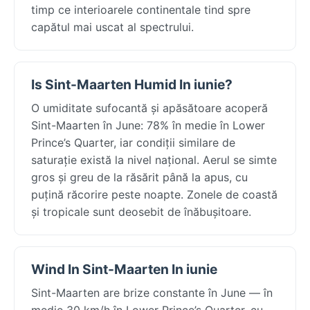
timp ce interioarele continentale tind spre
capătul mai uscat al spectrului.
Is Sint-Maarten Humid In iunie?
O umiditate sufocantă și apăsătoare acoperă
Sint-Maarten în June: 78% în medie în Lower
Prince’s Quarter, iar condiții similare de
saturație există la nivel național. Aerul se simte
gros și greu de la răsărit până la apus, cu
puțină răcorire peste noapte. Zonele de coastă
și tropicale sunt deosebit de înăbușitoare.
Wind In Sint-Maarten In iunie
Sint-Maarten are brize constante în June — în
medie 30 km/h în Lower Prince’s Quarter, cu