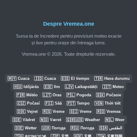
Despre Vremea.one
Sursa ta de încredere pentru previziuni meteo exacte
și live pentru orașe din întreaga lume.
Vremea.one © 2026. Toate drepturile rezervate.
🇲🇾
🇮🇩
🇪🇸
🇹🇷
Cuaca
Cuaca
El tiempo
Hava durumu
🇭🇺
🇪🇪
🇱🇻
🇮🇹
Időjárás
Ilm
Laikapstākļi
Meteo
🇫🇷
🇱🇹
🇵🇱
🇸🇰
Météo
Oras
Pogoda
Počasie
🇨🇿
🇫🇮
🇵🇹
🇻🇳
Počasí
Sää
Tempo
Thời tiết
🇩🇰
🇷🇸
🇸🇮
🇷🇴
Vejret
Vreme
Vreme
Vremea
🇸🇪
🇳🇴
🇬🇧🇺🇸
🇳🇱
Vädret
Været
Weather
Weer
🇩🇪
🇺🇦
🇷🇺
🇸🇦
Wetter
Погода
Погода
الطقس
🇹🇭
🇯🇵
🇭🇰
🇹🇼
สภาพอากาศ
天気
天氣
天氣預報