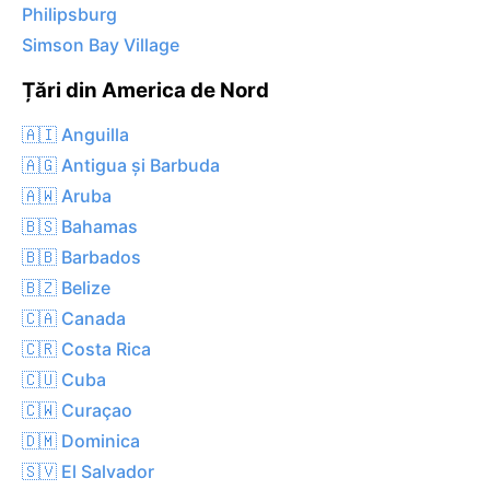
Philipsburg
Simson Bay Village
Țări din America de Nord
🇦🇮 Anguilla
🇦🇬 Antigua și Barbuda
🇦🇼 Aruba
🇧🇸 Bahamas
🇧🇧 Barbados
🇧🇿 Belize
🇨🇦 Canada
🇨🇷 Costa Rica
🇨🇺 Cuba
🇨🇼 Curaçao
🇩🇲 Dominica
🇸🇻 El Salvador