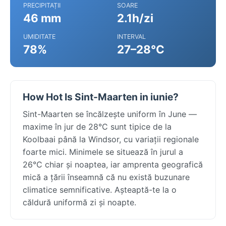
PRECIPITAȚII
SOARE
46 mm
2.1h/zi
UMIDITATE
INTERVAL
78%
27–28°C
How Hot Is Sint-Maarten in iunie?
Sint-Maarten se încălzește uniform în June —
maxime în jur de 28°C sunt tipice de la
Koolbaai până la Windsor, cu variații regionale
foarte mici. Minimele se situează în jurul a
26°C chiar și noaptea, iar amprenta geografică
mică a țării înseamnă că nu există buzunare
climatice semnificative. Așteaptă-te la o
căldură uniformă zi și noapte.