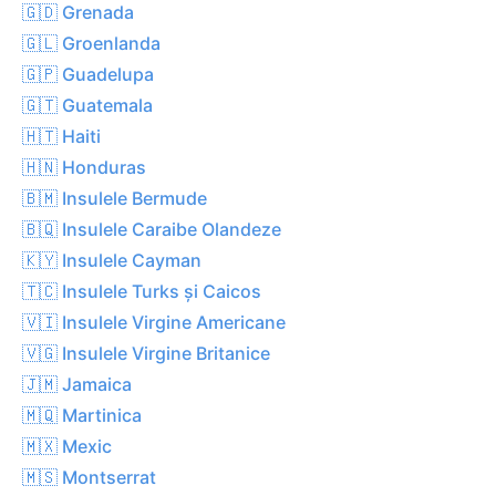
🇬🇩 Grenada
🇬🇱 Groenlanda
🇬🇵 Guadelupa
🇬🇹 Guatemala
🇭🇹 Haiti
🇭🇳 Honduras
🇧🇲 Insulele Bermude
🇧🇶 Insulele Caraibe Olandeze
🇰🇾 Insulele Cayman
🇹🇨 Insulele Turks și Caicos
🇻🇮 Insulele Virgine Americane
🇻🇬 Insulele Virgine Britanice
🇯🇲 Jamaica
🇲🇶 Martinica
🇲🇽 Mexic
🇲🇸 Montserrat