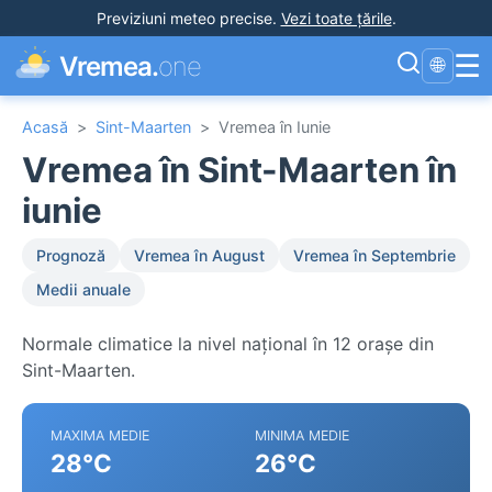
Previziuni meteo precise
.
Vezi toate țările
.
☰
Vremea.
one
🌐
Acasă
>
Sint-Maarten
>
Vremea în Iunie
Vremea în Sint-Maarten în
iunie
Prognoză
Vremea în August
Vremea în Septembrie
Medii anuale
Normale climatice la nivel național în 12 orașe din
Sint-Maarten.
MAXIMA MEDIE
MINIMA MEDIE
28°C
26°C