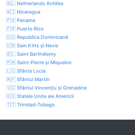
🇳🇱 Netherlands Antilles
🇳🇮 Nicaragua
🇵🇦 Panama
🇵🇷 Puerto Rico
🇩🇴 Republica Dominicană
🇰🇳 Sain Kitts și Nevis
🇧🇱 Saint Barthélemy
🇵🇲 Saint-Pierre și Miquelon
🇱🇨 Sfânta Lucia
🇲🇫 Sfântul Martin
🇻🇨 Sfântul Vincențiu și Grenadine
🇺🇸 Statele Unite ale Americii
🇹🇹 Trinidad-Tobago