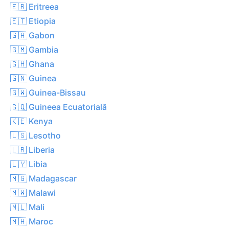
🇪🇷 Eritreea
🇪🇹 Etiopia
🇬🇦 Gabon
🇬🇲 Gambia
🇬🇭 Ghana
🇬🇳 Guinea
🇬🇼 Guinea-Bissau
🇬🇶 Guineea Ecuatorială
🇰🇪 Kenya
🇱🇸 Lesotho
🇱🇷 Liberia
🇱🇾 Libia
🇲🇬 Madagascar
🇲🇼 Malawi
🇲🇱 Mali
🇲🇦 Maroc