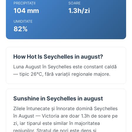
PRECIPITAȚII
SOARE
104 mm
1.3h/zi
UMIDITATE
82%
How Hot Is Seychelles in august?
Luna August în Seychelles este constant caldă
— tipic 26°C, fără variații regionale majore.
Sunshine in Seychelles in august
Zilele întunecate și înnorate domină Seychelles
în August — Victoria are doar 1.3h de soare pe
zi, iar tiparul este similar în majoritatea
regiunilor. Stratul de nori este dens și