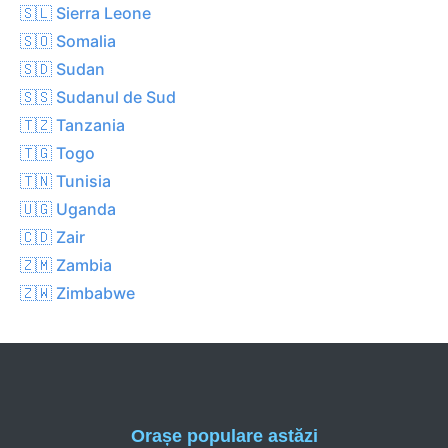
🇸🇱 Sierra Leone
🇸🇴 Somalia
🇸🇩 Sudan
🇸🇸 Sudanul de Sud
🇹🇿 Tanzania
🇹🇬 Togo
🇹🇳 Tunisia
🇺🇬 Uganda
🇨🇩 Zair
🇿🇲 Zambia
🇿🇼 Zimbabwe
Orașe populare astăzi