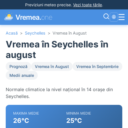
Previziuni meteo precise
.
Vezi toate țările
.
☰
Vremea.
one
🌐
Acasă
>
Seychelles
>
Vremea în August
Vremea în Seychelles în
august
Prognoză
Vremea în August
Vremea în Septembrie
Medii anuale
Normale climatice la nivel național în 14 orașe din
Seychelles.
MAXIMA MEDIE
MINIMA MEDIE
26°C
25°C