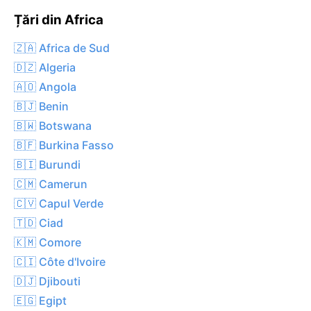
Țări din Africa
🇿🇦 Africa de Sud
🇩🇿 Algeria
🇦🇴 Angola
🇧🇯 Benin
🇧🇼 Botswana
🇧🇫 Burkina Fasso
🇧🇮 Burundi
🇨🇲 Camerun
🇨🇻 Capul Verde
🇹🇩 Ciad
🇰🇲 Comore
🇨🇮 Côte d'Ivoire
🇩🇯 Djibouti
🇪🇬 Egipt