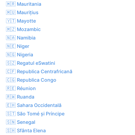
🇲🇷 Mauritania
🇲🇺 Maurițius
🇾🇹 Mayotte
🇲🇿 Mozambic
🇳🇦 Namibia
🇳🇪 Niger
🇳🇬 Nigeria
🇸🇿 Regatul eSwatini
🇨🇫 Republica Centrafricană
🇨🇬 Republica Congo
🇷🇪 Réunion
🇷🇼 Ruanda
🇪🇭 Sahara Occidentală
🇸🇹 São Tomé și Príncipe
🇸🇳 Senegal
🇸🇭 Sfânta Elena