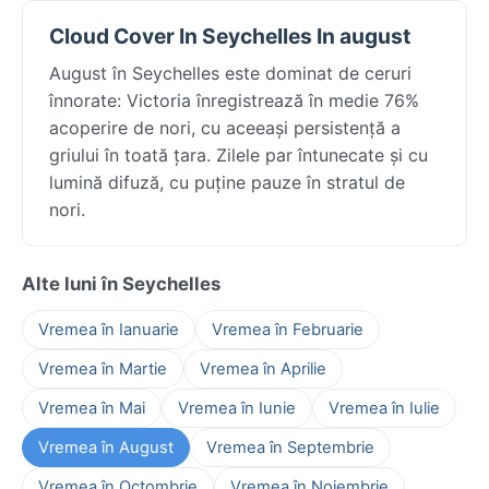
Cloud Cover In Seychelles In august
August în Seychelles este dominat de ceruri
înnorate: Victoria înregistrează în medie 76%
acoperire de nori, cu aceeași persistență a
griului în toată țara. Zilele par întunecate și cu
lumină difuză, cu puține pauze în stratul de
nori.
Alte luni în Seychelles
Vremea în Ianuarie
Vremea în Februarie
Vremea în Martie
Vremea în Aprilie
Vremea în Mai
Vremea în Iunie
Vremea în Iulie
Vremea în August
Vremea în Septembrie
Vremea în Octombrie
Vremea în Noiembrie