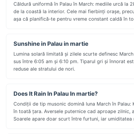
Căldură uniformă în Palau în March: mediile urcă la 2
de la coastă la interior. Cele mai fierbinți orașe, pr
așa că planifică-te pentru vreme constant caldă în to
Sunshine in Palau in martie
Lumina solară limitată și zilele scurte definesc March
sus între 6:05 am și 6:10 pm. Tiparul gri și înnorat es
reduse ale stratului de nori.
Does It Rain In Palau In martie?
Condiții de tip musonic domină luna March în Palau: K
în toată țara. Aversele puternice cad aproape zilnic
Soarele apare doar scurt între furtuni, iar umiditatea 