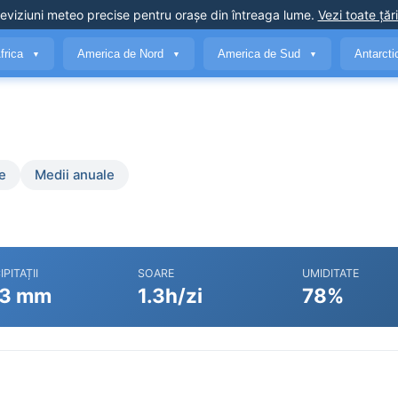
eviziuni meteo precise
pentru orașe din întreaga lume
.
Vezi toate țări
frica
America de Nord
America de Sud
Antarct
▼
▼
▼
e
Medii anuale
IPITAȚII
SOARE
UMIDITATE
3 mm
1.3h/zi
78%