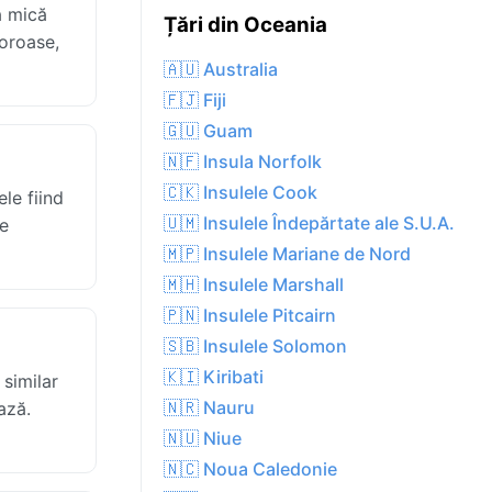
ă mică
Țări din Oceania
coroase,
🇦🇺 Australia
🇫🇯 Fiji
🇬🇺 Guam
🇳🇫 Insula Norfolk
🇨🇰 Insulele Cook
le fiind
🇺🇲 Insulele Îndepărtate ale S.U.A.
le
🇲🇵 Insulele Mariane de Nord
🇲🇭 Insulele Marshall
🇵🇳 Insulele Pitcairn
🇸🇧 Insulele Solomon
🇰🇮 Kiribati
similar
🇳🇷 Nauru
ază.
🇳🇺 Niue
🇳🇨 Noua Caledonie