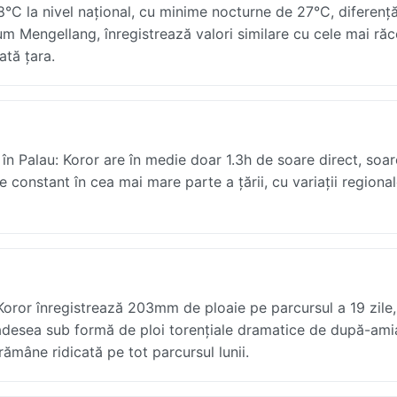
8°C la nivel național, cu minime nocturne de 27°C, diferenț
ecum Mengellang, înregistrează valori similare cu cele mai ră
ată țara.
 în Palau: Koror are în medie doar 1.3h de soare direct, soare
te constant în cea mai mare parte a țării, cu variații regiona
oror înregistrează 203mm de ploaie pe parcursul a 19 zile, 
, adesea sub formă de ploi torențiale dramatice de după-ami
rămâne ridicată pe tot parcursul lunii.