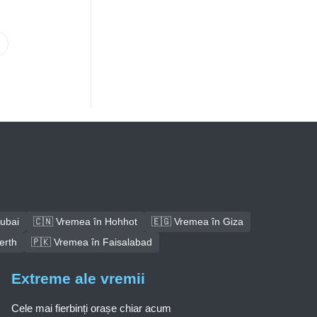
ubai
🇨🇳 Vremea în Hohhot
🇪🇬 Vremea în Giza
erth
🇵🇰 Vremea în Faisalabad
Extreme ale vremii
Cele mai fierbinți orașe chiar acum