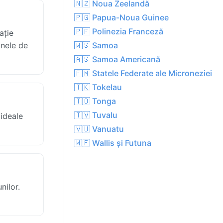
🇳🇿 Noua Zeelandă
🇵🇬 Papua-Noua Guinee
🇵🇫 Polinezia Franceză
ație
onele de
🇼🇸 Samoa
🇦🇸 Samoa Americană
🇫🇲 Statele Federate ale Microneziei
🇹🇰 Tokelau
🇹🇴 Tonga
🇹🇻 Tuvalu
 ideale
🇻🇺 Vanuatu
🇼🇫 Wallis și Futuna
nilor.