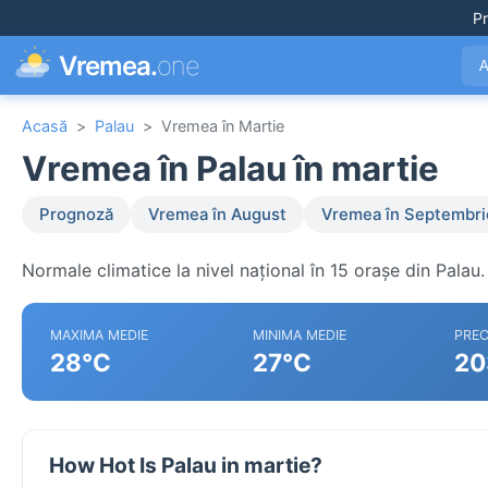
Pr
Vremea.
one
A
Acasă
>
Palau
>
Vremea în Martie
Vremea în Palau în martie
Prognoză
Vremea în August
Vremea în Septembri
Normale climatice la nivel național în 15 orașe din Palau.
MAXIMA MEDIE
MINIMA MEDIE
PREC
28°C
27°C
20
How Hot Is Palau in martie?