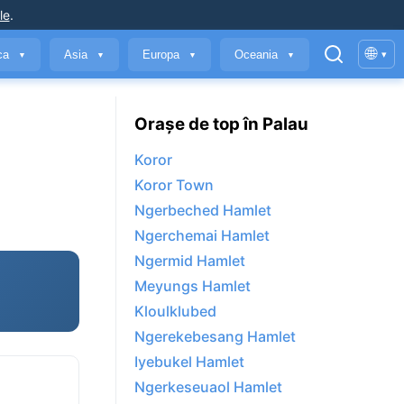
le
.
🌐
ica
Asia
Europa
Oceania
▾
▼
▼
▼
▼
Orașe de top în Palau
Koror
Koror Town
Ngerbeched Hamlet
Ngerchemai Hamlet
Ngermid Hamlet
Meyungs Hamlet
Kloulklubed
Ngerekebesang Hamlet
Iyebukel Hamlet
Ngerkeseuaol Hamlet