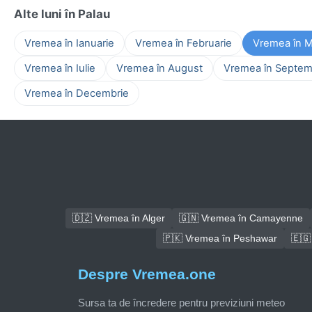
Alte luni în Palau
Vremea în Ianuarie
Vremea în Februarie
Vremea în M
Vremea în Iulie
Vremea în August
Vremea în Septem
Vremea în Decembrie
🇩🇿 Vremea în Alger
🇬🇳 Vremea în Camayenne
🇵🇰 Vremea în Peshawar
🇪🇬
Despre Vremea.one
Sursa ta de încredere pentru previziuni meteo