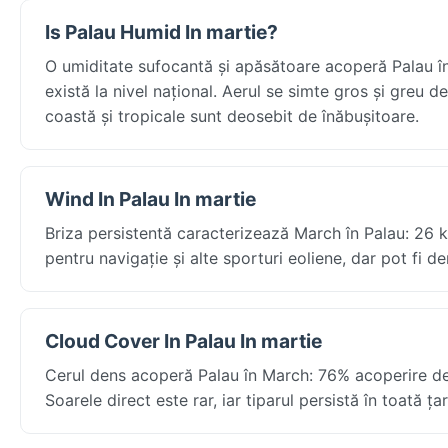
Is Palau Humid In martie?
O umiditate sufocantă și apăsătoare acoperă Palau în 
există la nivel național. Aerul se simte gros și greu d
coastă și tropicale sunt deosebit de înăbușitoare.
Wind In Palau In martie
Briza persistentă caracterizează March în Palau: 26 km
pentru navigație și alte sporturi eoliene, dar pot fi der
Cloud Cover In Palau In martie
Cerul dens acoperă Palau în March: 76% acoperire de no
Soarele direct este rar, iar tiparul persistă în toată