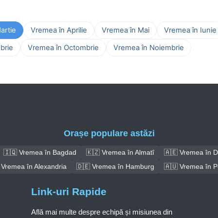
artie
Vremea în Aprilie
Vremea în Mai
Vremea în Iunie
brie
Vremea în Octombrie
Vremea în Noiembrie
Orașe populare astăzi
🇮🇶 Vremea în Bagdad
🇰🇿 Vremea în Almatî
🇦🇪 Vremea în D
 Vremea în Alexandria
🇩🇪 Vremea în Hamburg
🇦🇺 Vremea în P
Link-uri Rapide
Află mai multe despre echipă și misiunea din