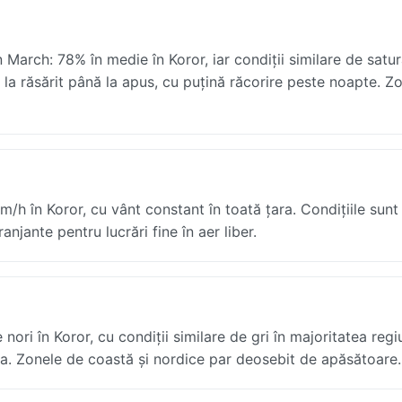
March: 78% în medie în Koror, iar condiții similare de satur
e la răsărit până la apus, cu puțină răcorire peste noapte. Z
/h în Koror, cu vânt constant în toată țara. Condițiile sunt
anjante pentru lucrări fine în aer liber.
ri în Koror, cu condiții similare de gri în majoritatea regiu
 țara. Zonele de coastă și nordice par deosebit de apăsătoare.