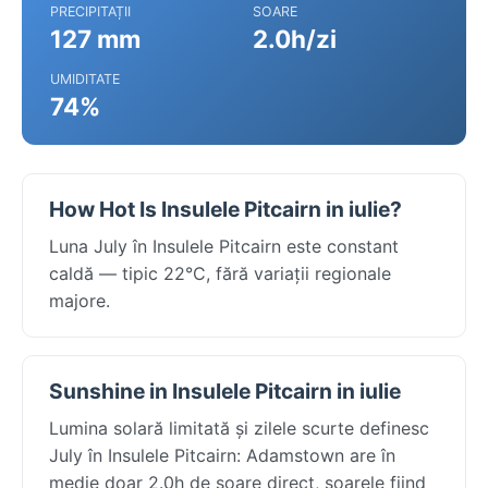
PRECIPITAȚII
SOARE
127 mm
2.0h/zi
UMIDITATE
74%
How Hot Is Insulele Pitcairn in iulie?
Luna July în Insulele Pitcairn este constant
caldă — tipic 22°C, fără variații regionale
majore.
Sunshine in Insulele Pitcairn in iulie
Lumina solară limitată și zilele scurte definesc
July în Insulele Pitcairn: Adamstown are în
medie doar 2.0h de soare direct, soarele fiind