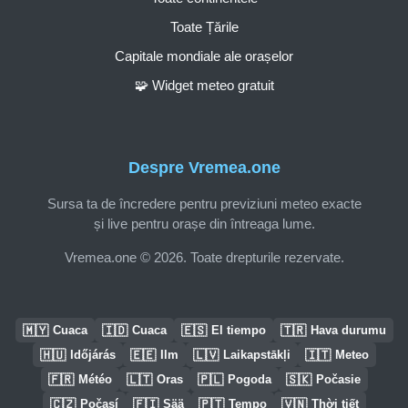
Toate Țările
Capitale mondiale ale orașelor
🧩 Widget meteo gratuit
Despre Vremea.one
Sursa ta de încredere pentru previziuni meteo exacte
și live pentru orașe din întreaga lume.
Vremea.one © 2026. Toate drepturile rezervate.
🇲🇾
🇮🇩
🇪🇸
🇹🇷
Cuaca
Cuaca
El tiempo
Hava durumu
🇭🇺
🇪🇪
🇱🇻
🇮🇹
Időjárás
Ilm
Laikapstākļi
Meteo
🇫🇷
🇱🇹
🇵🇱
🇸🇰
Météo
Oras
Pogoda
Počasie
🇨🇿
🇫🇮
🇵🇹
🇻🇳
Počasí
Sää
Tempo
Thời tiết