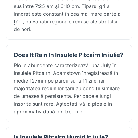
sus între 7:25 am și 6:10 pm. Tiparul gri și
înnorat este constant în cea mai mare parte a
țării, cu variații regionale reduse ale stratului
de nori.
Does It Rain In Insulele Pitcairn In iulie?
Ploile abundente caracterizează luna July în
Insulele Pitcairn: Adamstown înregistrează în
medie 127mm pe parcursul a 11 zile, iar
majoritatea regiunilor țării au condiții similare
de umezeală persistentă. Perioadele lungi
însorite sunt rare. Așteptați-vă la ploaie în
aproximativ două din trei zile.
Is Insulele Pitcairn Humid In iulie?