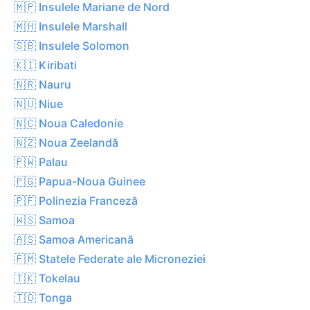
🇲🇵 Insulele Mariane de Nord
🇲🇭 Insulele Marshall
🇸🇧 Insulele Solomon
🇰🇮 Kiribati
🇳🇷 Nauru
🇳🇺 Niue
🇳🇨 Noua Caledonie
🇳🇿 Noua Zeelandă
🇵🇼 Palau
🇵🇬 Papua-Noua Guinee
🇵🇫 Polinezia Franceză
🇼🇸 Samoa
🇦🇸 Samoa Americană
🇫🇲 Statele Federate ale Microneziei
🇹🇰 Tokelau
🇹🇴 Tonga