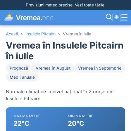
Previziuni meteo precise
.
Vezi toate țările
.
☰
Vremea.
one
🌐
Acasă
>
Insulele Pitcairn
>
Vremea în Iulie
Vremea în Insulele Pitcairn
în iulie
Prognoză
Vremea în August
Vremea în Septembrie
Medii anuale
Normale climatice la nivel național în 2 orașe din
Insulele Pitcairn.
MAXIMA MEDIE
MINIMA MEDIE
22°C
20°C