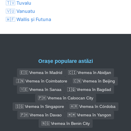
🇹🇻 Tuvalu
🇻🇺 Vanuatu
🇼🇫 Wallis și Futuna
Orașe populare astăzi
🇪🇸 Vremea în Madrid
🇨🇮 Vremea în Abidjan
🇮🇳 Vremea în Coimbatore
🇨🇳 Vremea în Beijing
🇾🇪 Vremea în Sanaa
🇮🇶 Vremea în Bagdad
🇵🇭 Vremea în Caloocan City
🇸🇬 Vremea în Singapore
🇦🇷 Vremea în Córdoba
🇵🇭 Vremea în Davao
🇲🇲 Vremea în Yangon
🇳🇬 Vremea în Benin City