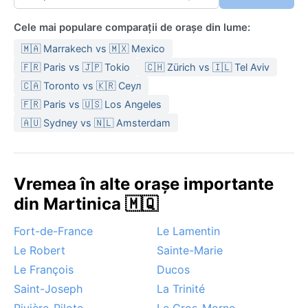
Cele mai populare comparații de orașe din lume:
🇲🇦 Marrakech vs 🇲🇽 Mexico
🇫🇷 Paris vs 🇯🇵 Tokio
🇨🇭 Zürich vs 🇮🇱 Tel Aviv
🇨🇦 Toronto vs 🇰🇷 Сеул
🇫🇷 Paris vs 🇺🇸 Los Angeles
🇦🇺 Sydney vs 🇳🇱 Amsterdam
Vremea în alte orașe importante
din Martinica 🇲🇶
Fort-de-France
Le Lamentin
Le Robert
Sainte-Marie
Le François
Ducos
Saint-Joseph
La Trinité
Rivière-Pilote
Le Gros-Morne