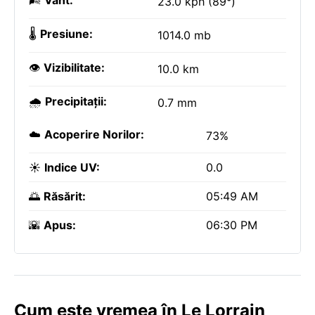
🌬️
Vânt:
23.0 kph (89°)
🌡️
Presiune:
1014.0 mb
👁️
Vizibilitate:
10.0 km
🌧️
Precipitații:
0.7 mm
☁️
Acoperire Norilor:
73%
☀️
Indice UV:
0.0
🌅
Răsărit:
05:49 AM
🌇
Apus:
06:30 PM
Cum este vremea în Le Lorrain