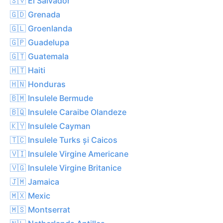
🇸🇻 El Salvador
🇬🇩 Grenada
🇬🇱 Groenlanda
🇬🇵 Guadelupa
🇬🇹 Guatemala
🇭🇹 Haiti
🇭🇳 Honduras
🇧🇲 Insulele Bermude
🇧🇶 Insulele Caraibe Olandeze
🇰🇾 Insulele Cayman
🇹🇨 Insulele Turks și Caicos
🇻🇮 Insulele Virgine Americane
🇻🇬 Insulele Virgine Britanice
🇯🇲 Jamaica
🇲🇽 Mexic
🇲🇸 Montserrat