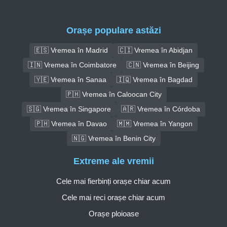
Orașe populare astăzi
🇪🇸 Vremea în Madrid
🇨🇮 Vremea în Abidjan
🇮🇳 Vremea în Coimbatore
🇨🇳 Vremea în Beijing
🇾🇪 Vremea în Sanaa
🇮🇶 Vremea în Bagdad
🇵🇭 Vremea în Caloocan City
🇸🇬 Vremea în Singapore
🇦🇷 Vremea în Córdoba
🇵🇭 Vremea în Davao
🇲🇲 Vremea în Yangon
🇳🇬 Vremea în Benin City
Extreme ale vremii
Cele mai fierbinți orașe chiar acum
Cele mai reci orașe chiar acum
Orașe ploioase