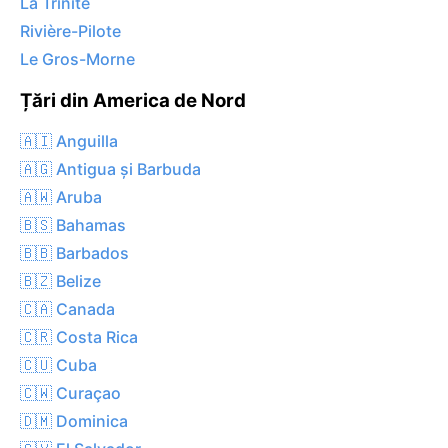
La Trinité
Rivière-Pilote
Le Gros-Morne
Țări din America de Nord
🇦🇮 Anguilla
🇦🇬 Antigua și Barbuda
🇦🇼 Aruba
🇧🇸 Bahamas
🇧🇧 Barbados
🇧🇿 Belize
🇨🇦 Canada
🇨🇷 Costa Rica
🇨🇺 Cuba
🇨🇼 Curaçao
🇩🇲 Dominica