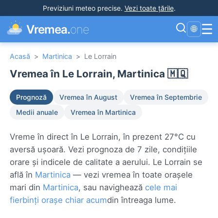
Previziuni meteo precise
.
Vezi toate țările
.
☰
Vremea.
one
🌐
Acasă
>
Martinica
>
Le Lorrain
Vremea în Le Lorrain, Martinica 🇲🇶
Prognoză
Vremea în August
Vremea în Septembrie
Medii anuale
Vremea în Martinica
Vreme în direct în Le Lorrain, în prezent 27°C cu
aversă ușoară. Vezi prognoza de 7 zile, condițiile
orare și indicele de calitate a aerului. Le Lorrain se
află în
Martinica
— vezi vremea în toate orașele
mari din
Martinica
, sau navighează
cele mai
fierbinți orașe chiar acum
din întreaga lume.