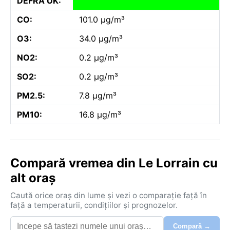
DEFRA UK:
CO:
101.0 µg/m³
O3:
34.0 µg/m³
NO2:
0.2 µg/m³
SO2:
0.2 µg/m³
PM2.5:
7.8 µg/m³
PM10:
16.8 µg/m³
Compară vremea din Le Lorrain cu
alt oraș
Caută orice oraș din lume și vezi o comparație față în
față a temperaturii, condițiilor și prognozelor.
Compară →