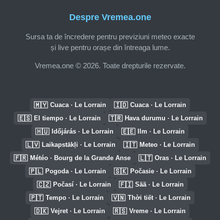
Despre Vremea.one
Sursa ta de încredere pentru previziuni meteo exacte
și live pentru orașe din întreaga lume.
Vremea.one © 2026. Toate drepturile rezervate.
🇲🇾
🇮🇩
Cuaca · Le Lorrain
Cuaca · Le Lorrain
🇪🇸
🇹🇷
El tiempo · Le Lorrain
Hava durumu · Le Lorrain
🇭🇺
🇪🇪
Időjárás · Le Lorrain
Ilm · Le Lorrain
🇱🇻
🇮🇹
Laikapstākļi · Le Lorrain
Meteo · Le Lorrain
🇫🇷
🇱🇹
Météo · Bourg de la Grande Anse
Oras · Le Lorrain
🇵🇱
🇸🇰
Pogoda · Le Lorrain
Počasie · Le Lorrain
🇨🇿
🇫🇮
Počasí · Le Lorrain
Sää · Le Lorrain
🇵🇹
🇻🇳
Tempo · Le Lorrain
Thời tiết · Le Lorrain
🇩🇰
🇷🇸
Vejret · Le Lorrain
Vreme · Le Lorrain