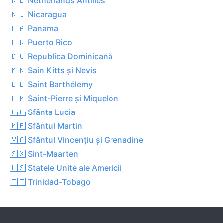
🇳🇱 Netherlands Antilles
🇳🇮 Nicaragua
🇵🇦 Panama
🇵🇷 Puerto Rico
🇩🇴 Republica Dominicană
🇰🇳 Sain Kitts și Nevis
🇧🇱 Saint Barthélemy
🇵🇲 Saint-Pierre și Miquelon
🇱🇨 Sfânta Lucia
🇲🇫 Sfântul Martin
🇻🇨 Sfântul Vincențiu și Grenadine
🇸🇽 Sint-Maarten
🇺🇸 Statele Unite ale Americii
🇹🇹 Trinidad-Tobago