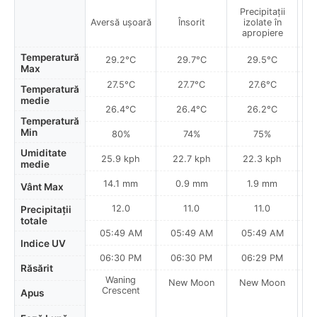
Precipitații
P
Aversă ușoară
Însorit
izolate în
apropiere
a
Temperatură
29.2°C
29.7°C
29.5°C
Max
27.5°C
27.7°C
27.6°C
Temperatură
medie
26.4°C
26.4°C
26.2°C
Temperatură
Min
80%
74%
75%
Umiditate
25.9 kph
22.7 kph
22.3 kph
medie
14.1 mm
0.9 mm
1.9 mm
Vânt Max
12.0
11.0
11.0
Precipitații
totale
05:49 AM
05:49 AM
05:49 AM
0
Indice UV
06:30 PM
06:30 PM
06:29 PM
Răsărit
Waning
New Moon
New Moon
N
Crescent
Apus