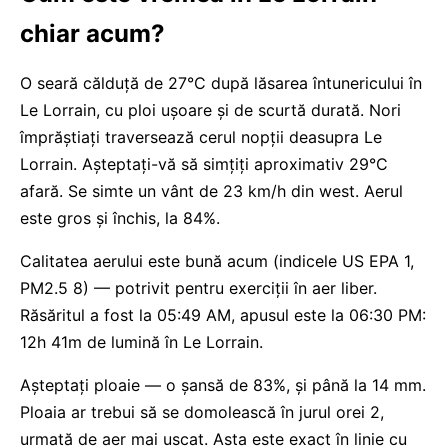
chiar acum?
O seară călduță de 27°C după lăsarea întunericului în
Le Lorrain, cu ploi uşoare şi de scurtă durată. Nori
împrăștiați traversează cerul nopții deasupra Le
Lorrain. Așteptați-vă să simțiți aproximativ 29°C
afară. Se simte un vânt de 23 km/h din west. Aerul
este gros și închis, la 84%.
Calitatea aerului este bună acum (indicele US EPA 1,
PM2.5 8) — potrivit pentru exerciții în aer liber.
Răsăritul a fost la 05:49 AM, apusul este la 06:30 PM:
12h 41m de lumină în Le Lorrain.
Așteptați ploaie — o șansă de 83%, și până la 14 mm.
Ploaia ar trebui să se domolească în jurul orei 2,
urmată de aer mai uscat. Asta este exact în linie cu