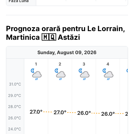
Fază Lună
Prognoza orară pentru Le Lorrain,
Martinica 🇲🇶 Astăzi
Sunday, August 09, 2026
1
2
3
4
5
31.0°C
29.0°C
28.0°C
27.0°
27.0°
26.0°
26.0°
26.
26.0°C
24.0°C