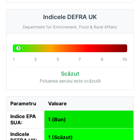
Indicele DEFRA UK
Department for Environment, Food & Rural Affairs
1
1
3
5
7
9
10
Scăzut
Poluarea aerului este scăzută
Parametru
Valoare
Indice EPA
1 (Bun)
SUA:
Indicele
1 (Scăzut)