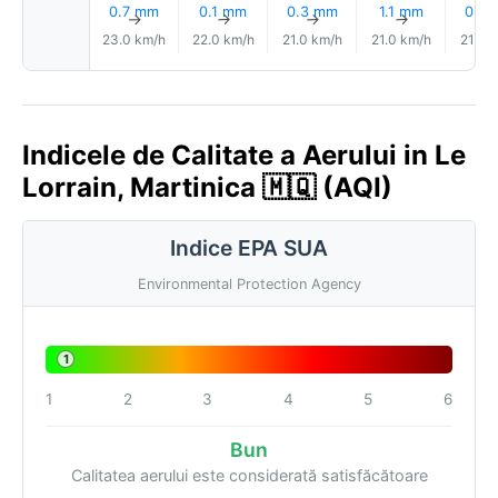
0.7 mm
0.1 mm
0.3 mm
1.1 mm
0.3
↑
↑
↑
↑
23.0 km/h
22.0 km/h
21.0 km/h
21.0 km/h
21.0 
Indicele de Calitate a Aerului in Le
Lorrain, Martinica 🇲🇶 (AQI)
Indice EPA SUA
Environmental Protection Agency
1
1
2
3
4
5
6
Bun
Calitatea aerului este considerată satisfăcătoare