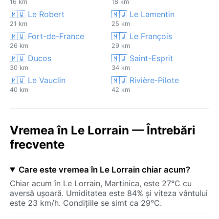
16 km
18 km
🇲🇶 Le Robert
🇲🇶 Le Lamentin
21 km
25 km
🇲🇶 Fort-de-France
🇲🇶 Le François
26 km
29 km
🇲🇶 Ducos
🇲🇶 Saint-Esprit
30 km
34 km
🇲🇶 Le Vauclin
🇲🇶 Rivière-Pilote
40 km
42 km
Vremea în Le Lorrain — Întrebări
frecvente
Care este vremea în Le Lorrain chiar acum?
Chiar acum în Le Lorrain, Martinica, este 27°C cu
aversă ușoară. Umiditatea este 84% și viteza vântului
este 23 km/h. Condițiile se simt ca 29°C.