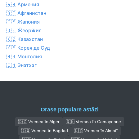
🇦🇲 Армения
🇦🇫 Афганистан
🇯🇵 Жапония
🇬🇪 Ӂеорӂия
🇰🇿 Казахстан
🇰🇷 Корея де Суд
🇲🇳 Монголия
🇮🇳 Энэтхэг
Orașe populare astăzi
🇩🇿 Vremea în Alger
🇬🇳 Vremea în Camayenne
🇮🇶 Vremea în Bagdad
🇰🇿 Vremea în Almatî