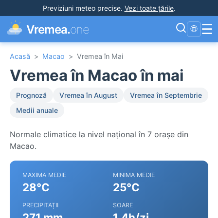
Previziuni meteo precise
.
Vezi toate țările
.
☰
Vremea.
one
🌐
Acasă
>
Macao
>
Vremea în Mai
Vremea în Macao în mai
Prognoză
Vremea în August
Vremea în Septembrie
Medii anuale
Normale climatice la nivel național în 7 orașe din
Macao.
MAXIMA MEDIE
MINIMA MEDIE
28°C
25°C
PRECIPITAȚII
SOARE
271 mm
1.4h/zi