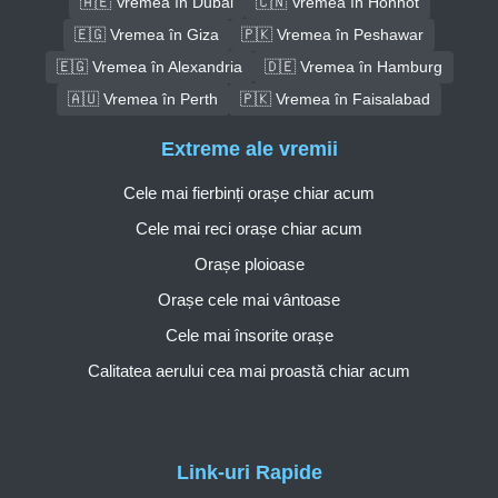
🇦🇪 Vremea în Dubai
🇨🇳 Vremea în Hohhot
🇪🇬 Vremea în Giza
🇵🇰 Vremea în Peshawar
🇪🇬 Vremea în Alexandria
🇩🇪 Vremea în Hamburg
🇦🇺 Vremea în Perth
🇵🇰 Vremea în Faisalabad
Extreme ale vremii
Cele mai fierbinți orașe chiar acum
Cele mai reci orașe chiar acum
Orașe ploioase
Orașe cele mai vântoase
Cele mai însorite orașe
Calitatea aerului cea mai proastă chiar acum
Link-uri Rapide