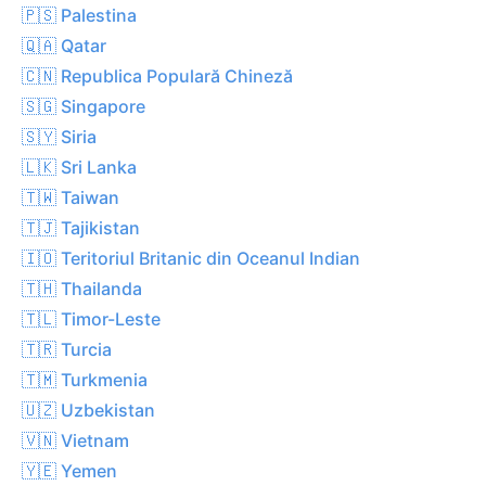
🇵🇸 Palestina
🇶🇦 Qatar
🇨🇳 Republica Populară Chineză
🇸🇬 Singapore
🇸🇾 Siria
🇱🇰 Sri Lanka
🇹🇼 Taiwan
🇹🇯 Tajikistan
🇮🇴 Teritoriul Britanic din Oceanul Indian
🇹🇭 Thailanda
🇹🇱 Timor-Leste
🇹🇷 Turcia
🇹🇲 Turkmenia
🇺🇿 Uzbekistan
🇻🇳 Vietnam
🇾🇪 Yemen