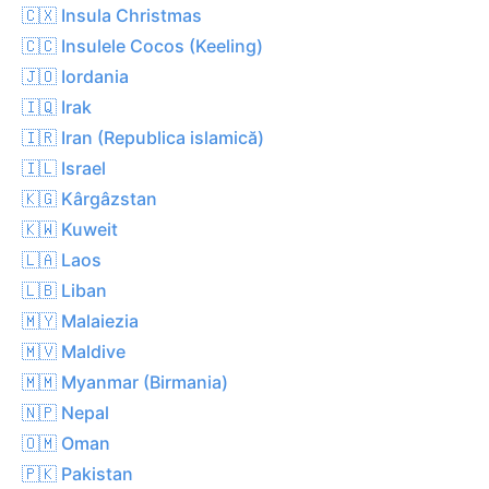
🇨🇽 Insula Christmas
🇨🇨 Insulele Cocos (Keeling)
🇯🇴 Iordania
🇮🇶 Irak
🇮🇷 Iran (Republica islamică)
🇮🇱 Israel
🇰🇬 Kârgâzstan
🇰🇼 Kuweit
🇱🇦 Laos
🇱🇧 Liban
🇲🇾 Malaiezia
🇲🇻 Maldive
🇲🇲 Myanmar (Birmania)
🇳🇵 Nepal
🇴🇲 Oman
🇵🇰 Pakistan