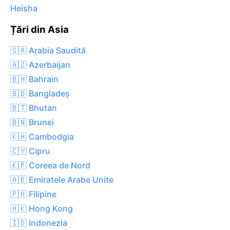
Heisha
Țări din Asia
🇸🇦 Arabia Saudită
🇦🇿 Azerbaijan
🇧🇭 Bahrain
🇧🇩 Bangladeș
🇧🇹 Bhutan
🇧🇳 Brunei
🇰🇭 Cambodgia
🇨🇾 Cipru
🇰🇵 Coreea de Nord
🇦🇪 Emiratele Arabe Unite
🇵🇭 Filipine
🇭🇰 Hong Kong
🇮🇩 Indonezia