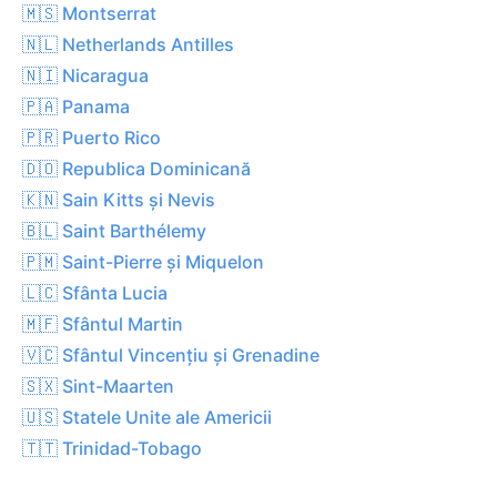
🇲🇸 Montserrat
🇳🇱 Netherlands Antilles
🇳🇮 Nicaragua
🇵🇦 Panama
🇵🇷 Puerto Rico
🇩🇴 Republica Dominicană
🇰🇳 Sain Kitts și Nevis
🇧🇱 Saint Barthélemy
🇵🇲 Saint-Pierre și Miquelon
🇱🇨 Sfânta Lucia
🇲🇫 Sfântul Martin
🇻🇨 Sfântul Vincențiu și Grenadine
🇸🇽 Sint-Maarten
🇺🇸 Statele Unite ale Americii
🇹🇹 Trinidad-Tobago