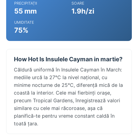
PRECIPITAȚII
SOARE
55 mm
1.9h/zi
UMIDITATE
75%
How Hot Is Insulele Cayman in martie?
Căldură uniformă în Insulele Cayman în March:
mediile urcă la 27°C la nivel național, cu
minime nocturne de 25°C, diferență mică de la
coastă la interior. Cele mai fierbinți orașe,
precum Tropical Gardens, înregistrează valori
similare cu cele mai răcoroase, așa că
planifică-te pentru vreme constant caldă în
toată țara.