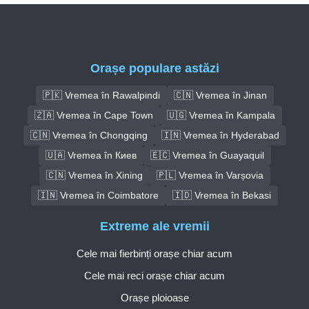
Orașe populare astăzi
🇵🇰 Vremea în Rawalpindi
🇨🇳 Vremea în Jinan
🇿🇦 Vremea în Cape Town
🇺🇬 Vremea în Kampala
🇨🇳 Vremea în Chongqing
🇮🇳 Vremea în Hyderabad
🇺🇦 Vremea în Киев
🇪🇨 Vremea în Guayaquil
🇨🇳 Vremea în Xining
🇵🇱 Vremea în Varșovia
🇮🇳 Vremea în Coimbatore
🇮🇩 Vremea în Bekasi
Extreme ale vremii
Cele mai fierbinți orașe chiar acum
Cele mai reci orașe chiar acum
Orașe ploioase