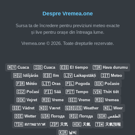
Despre Vremea.one
Sursa ta de încredere pentru previziuni meteo exacte
și live pentru orașe din întreaga lume.
Vremea.one © 2026. Toate drepturile rezervate.
🇲🇾
🇮🇩
🇪🇸
🇹🇷
Cuaca
Cuaca
El tiempo
Hava durumu
🇭🇺
🇪🇪
🇱🇻
🇮🇹
Időjárás
Ilm
Laikapstākļi
Meteo
🇫🇷
🇱🇹
🇵🇱
🇸🇰
Météo
Oras
Pogoda
Počasie
🇨🇿
🇫🇮
🇵🇹
🇻🇳
Počasí
Sää
Tempo
Thời tiết
🇩🇰
🇷🇸
🇸🇮
🇷🇴
Vejret
Vreme
Vreme
Vremea
🇸🇪
🇳🇴
🇬🇧🇺🇸
🇳🇱
Vädret
Været
Weather
Weer
🇩🇪
🇺🇦
🇷🇺
🇸🇦
Wetter
Погода
Погода
الطقس
🇹🇭
🇯🇵
🇭🇰
🇹🇼
สภาพอากาศ
天気
天氣
天氣預報
🇰🇷
날씨