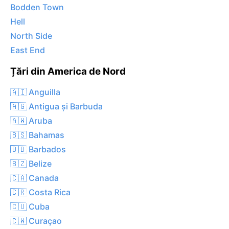
Bodden Town
Hell
North Side
East End
Țări din America de Nord
🇦🇮 Anguilla
🇦🇬 Antigua și Barbuda
🇦🇼 Aruba
🇧🇸 Bahamas
🇧🇧 Barbados
🇧🇿 Belize
🇨🇦 Canada
🇨🇷 Costa Rica
🇨🇺 Cuba
🇨🇼 Curaçao