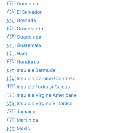
🇩🇲 Dominica
🇸🇻 El Salvador
🇬🇩 Grenada
🇬🇱 Groenlanda
🇬🇵 Guadelupa
🇬🇹 Guatemala
🇭🇹 Haiti
🇭🇳 Honduras
🇧🇲 Insulele Bermude
🇧🇶 Insulele Caraibe Olandeze
🇹🇨 Insulele Turks și Caicos
🇻🇮 Insulele Virgine Americane
🇻🇬 Insulele Virgine Britanice
🇯🇲 Jamaica
🇲🇶 Martinica
🇲🇽 Mexic