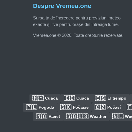
Despre Vremea.one
Sursa ta de încredere pentru previziuni meteo
exacte și live pentru orașe din întreaga lume.
Vremea.one © 2026. Toate drepturile rezervate.
🇲🇾
🇮🇩
🇪🇸
Cuaca
Cuaca
El tiempo
🇵🇱
🇸🇰
🇨🇿

Pogoda
Počasie
Počasí
🇳🇴
🇬🇧🇺🇸
🇳🇱
Været
Weather
We