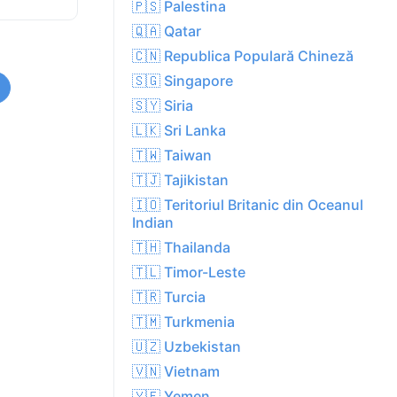
🇵🇸 Palestina
🇶🇦 Qatar
🇨🇳 Republica Populară Chineză
🇸🇬 Singapore
🇸🇾 Siria
🇱🇰 Sri Lanka
🇹🇼 Taiwan
🇹🇯 Tajikistan
🇮🇴 Teritoriul Britanic din Oceanul
Indian
🇹🇭 Thailanda
🇹🇱 Timor-Leste
🇹🇷 Turcia
🇹🇲 Turkmenia
🇺🇿 Uzbekistan
🇻🇳 Vietnam
🇾🇪 Yemen