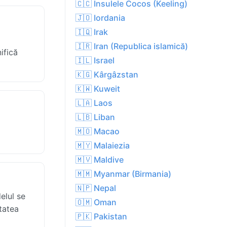
🇨🇨 Insulele Cocos (Keeling)
🇯🇴 Iordania
🇮🇶 Irak
🇮🇷 Iran (Republica islamică)
ifică
🇮🇱 Israel
🇰🇬 Kârgâzstan
🇰🇼 Kuweit
🇱🇦 Laos
🇱🇧 Liban
🇲🇴 Macao
🇲🇾 Malaiezia
🇲🇻 Maldive
🇲🇲 Myanmar (Birmania)
🇳🇵 Nepal
elul se
🇴🇲 Oman
itatea
🇵🇰 Pakistan