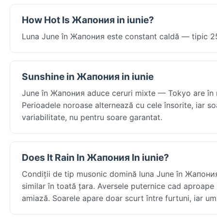
How Hot Is Жапония in iunie?
Luna June în Жапония este constant caldă — tipic 25°
Sunshine in Жапония in iunie
June în Жапония aduce ceruri mixte — Tokyo are în med
Perioadele noroase alternează cu cele însorite, iar so
variabilitate, nu pentru soare garantat.
Does It Rain In Жапония In iunie?
Condiții de tip musonic domină luna June în Жапония
similar în toată țara. Aversele puternice cad aproape
amiază. Soarele apare doar scurt între furtuni, iar umi