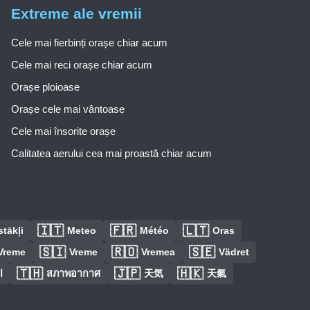
Extreme ale vremii
Cele mai fierbinți orașe chiar acum
Cele mai reci orașe chiar acum
Orașe ploioase
Orașe cele mai vântoase
Cele mai însorite orașe
Calitatea aerului cea mai proastă chiar acum
🇮🇹
🇫🇷
🇱🇹
tākļi
Meteo
Météo
Oras
🇸🇮
🇷🇴
🇸🇪
Vreme
Vreme
Vremea
Vädret
🇹🇭
🇯🇵
🇭🇰
ا
สภาพอากาศ
天気
天氣