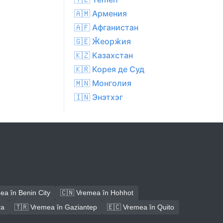
🇦🇲 Армения
🇦🇫 Афганистан
🇬🇪 Ӂеорӂия
🇰🇿 Казахстан
🇰🇷 Корея де Суд
🇲🇳 Монголия
🇮🇳 Энэтхэг
ea în Benin City
🇨🇳 Vremea în Hohhot
ra
🇹🇷 Vremea în Gaziantep
🇪🇨 Vremea în Quito