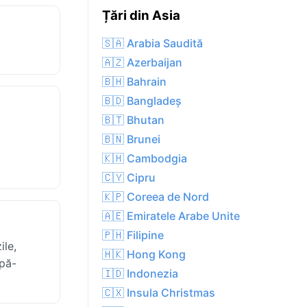
Țări din Asia
🇸🇦 Arabia Saudită
🇦🇿 Azerbaijan
🇧🇭 Bahrain
🇧🇩 Bangladeș
🇧🇹 Bhutan
🇧🇳 Brunei
🇰🇭 Cambodgia
🇨🇾 Cipru
🇰🇵 Coreea de Nord
🇦🇪 Emiratele Arabe Unite
🇵🇭 Filipine
ile,
🇭🇰 Hong Kong
upă-
🇮🇩 Indonezia
🇨🇽 Insula Christmas