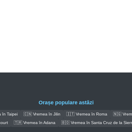
Orașe populare astăzi
 în Taipei
🇨🇳 Vremea în Jilin
🇮🇹 Vremea în Roma
🇳🇬 Vrem
court
🇹🇷 Vremea în Adana
🇧🇴 Vremea în Santa Cruz de la Sier