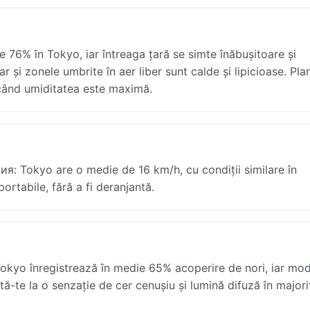
 76% în Tokyo, iar întreaga țară se simte înăbușitoare și
 și zonele umbrite în aer liber sunt calde și lipicioase. Plan
ă când umiditatea este maximă.
ия: Tokyo are o medie de 16 km/h, cu condiții similare în
ortabile, fără a fi deranjantă.
okyo înregistrează în medie 65% acoperire de nori, iar mod
ptă-te la o senzație de cer cenușiu și lumină difuză în major