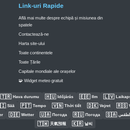
Link-uri Rapide
Află mai multe despre echipă și misiunea din
spatele
Contactează-ne
Harta site-ului
Toate continentele
Toate Țările
Capitale mondiale ale orașelor
🧩 Widget meteo gratuit
🇹🇷
🇭🇺
🇪🇪
🇱🇻
Hava durumu
Időjárás
Ilm
Laikaps
🇮
🇵🇹
🇻🇳
🇩🇰
🇷🇸
Sää
Tempo
Thời tiết
Vejret
🇩🇪
🇺🇦
🇷🇺
🇸🇦
er
Wetter
Погода
Погода
الطق
🇹🇼
🇰🇷
天氣預報
날씨