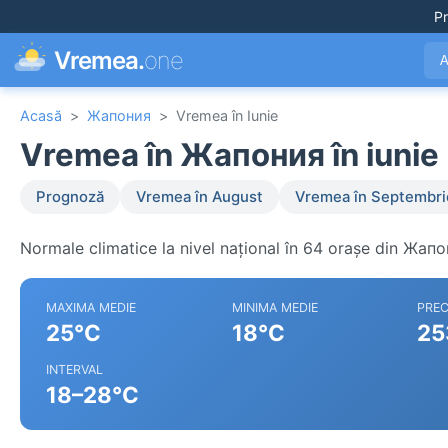
Pr
Vremea.
one
A
Acasă
>
Жапония
>
Vremea în Iunie
Vremea în Жапония în iunie
Prognoză
Vremea în August
Vremea în Septembri
Normale climatice la nivel național în 64 orașe din Жапо
MAXIMA MEDIE
MINIMA MEDIE
PREC
25°C
18°C
25
INTERVAL
18–28°C