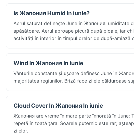
Is Жапония Humid In iunie?
Aerul saturat definește June în Жапония: umiditate de
apăsătoare. Aerul aproape picură după ploaie, iar chiar
activități în interior în timpul orelor de după-amiaz
Wind In Жапония In iunie
Vânturile constante și ușoare definesc June în Жапон
majoritatea regiunilor. Briză face zilele călduroase sup
Cloud Cover In Жапония In iunie
Жапония are vreme în mare parte înnorată în June: T
repetă în toată țara. Soarele puternic este rar; aștea
zilelor.