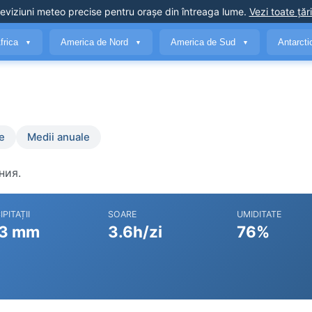
eviziuni meteo precise
pentru orașe din întreaga lume
.
Vezi toate țări
frica
America de Nord
America de Sud
Antarct
▼
▼
▼
e
Medii anuale
ния.
IPITAȚII
SOARE
UMIDITATE
3 mm
3.6h/zi
76%