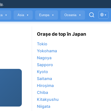
le
.
🌐
ica
Asia
Europa
Oceania
▾
▼
▼
▼
▼
Orașe de top în Japan
Tokio
Yokohama
Nagoya
Sapporo
Kyoto
Saitama
Hiroșima
Chiba
Kitakyushu
Niigata