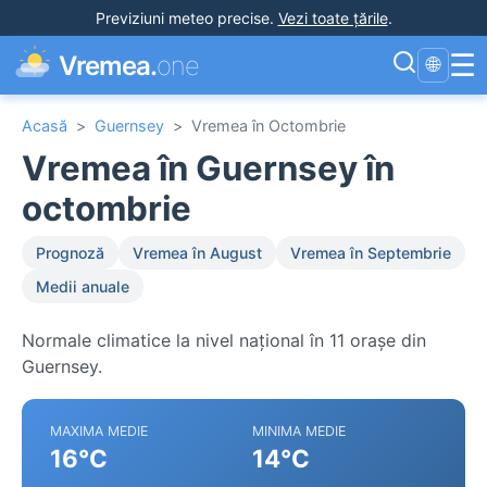
Previziuni meteo precise
.
Vezi toate țările
.
☰
Vremea.
one
🌐
Acasă
>
Guernsey
>
Vremea în Octombrie
Vremea în Guernsey în
octombrie
Prognoză
Vremea în August
Vremea în Septembrie
Medii anuale
Normale climatice la nivel național în 11 orașe din
Guernsey.
MAXIMA MEDIE
MINIMA MEDIE
16°C
14°C