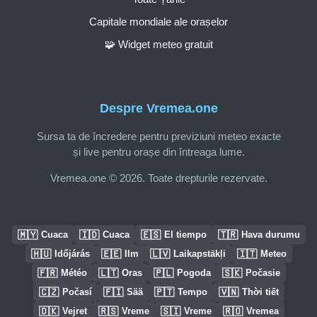
Capitale mondiale ale orașelor
🧩 Widget meteo gratuit
Despre Vremea.one
Sursa ta de încredere pentru previziuni meteo exacte
și live pentru orașe din întreaga lume.
Vremea.one © 2026. Toate drepturile rezervate.
🇲🇾
🇮🇩
🇪🇸
🇹🇷
Cuaca
Cuaca
El tiempo
Hava durumu
🇭🇺
🇪🇪
🇱🇻
🇮🇹
Időjárás
Ilm
Laikapstākļi
Meteo
🇫🇷
🇱🇹
🇵🇱
🇸🇰
Météo
Oras
Pogoda
Počasie
🇨🇿
🇫🇮
🇵🇹
🇻🇳
Počasí
Sää
Tempo
Thời tiết
🇩🇰
🇷🇸
🇸🇮
🇷🇴
Vejret
Vreme
Vreme
Vremea