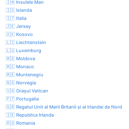
🇮🇲 Insulele Man
🇮🇸 Islanda
🇮🇹 Italia
🇯🇪 Jersey
🇽🇰 Kosovo
🇱🇮 Liechtenstein
🇱🇺 Luxemburg
🇲🇩 Moldova
🇲🇨 Monaco
🇲🇪 Muntenegru
🇳🇴 Norvegia
🇻🇦 Orașul Vatican
🇵🇹 Portugalia
🇬🇧 Regatul Unit al Marii Britanii și al Irlandei de Nord
🇮🇪 Republica Irlanda
🇷🇴 Romania