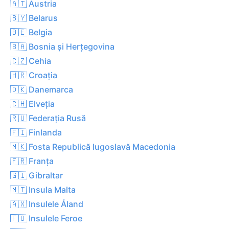
🇦🇹 Austria
🇧🇾 Belarus
🇧🇪 Belgia
🇧🇦 Bosnia și Herțegovina
🇨🇿 Cehia
🇭🇷 Croația
🇩🇰 Danemarca
🇨🇭 Elveția
🇷🇺 Federația Rusă
🇫🇮 Finlanda
🇲🇰 Fosta Republică Iugoslavă Macedonia
🇫🇷 Franța
🇬🇮 Gibraltar
🇲🇹 Insula Malta
🇦🇽 Insulele Åland
🇫🇴 Insulele Feroe