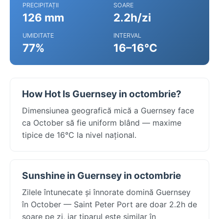
PRECIPITAȚII
SOARE
126 mm
2.2h/zi
UMIDITATE
INTERVAL
77%
16–16°C
How Hot Is Guernsey in octombrie?
Dimensiunea geografică mică a Guernsey face
ca October să fie uniform blând — maxime
tipice de 16°C la nivel național.
Sunshine in Guernsey in octombrie
Zilele întunecate și înnorate domină Guernsey
în October — Saint Peter Port are doar 2.2h de
soare pe zi, iar tiparul este similar în