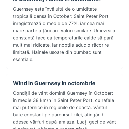
Guernsey este învăluită de o umiditate
tropicală densă în October: Saint Peter Port
înregistrează o medie de 77%, iar cea mai
mare parte a țării are valori similare. Umezeala
constantă face ca temperaturile calde să pară
mult mai ridicate, iar nopțile aduc o răcorire
limitată. Hainele ușoare din bumbac sunt
esențiale.
Wind In Guernsey In octombrie
Condiții de vânt domină Guernsey în October:
în medie 38 km/h în Saint Peter Port, cu rafale
mai puternice în regiunile de coastă. Vântul
bate constant pe parcursul zilei, atingând
adesea vârfuri după-amiaza. Luați geci de vânt
și asigurați obiectele ușoare afară.