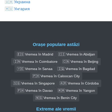
🇺🇦 Украина
🇭🇺 Унгария
Orașe populare astăzi
🇪🇸 Vremea în Madrid
🇨🇮 Vremea în Abidjan
🇮🇳 Vremea în Coimbatore
🇨🇳 Vremea în Beijing
🇾🇪 Vremea în Sanaa
🇮🇶 Vremea în Bagdad
🇵🇭 Vremea în Caloocan City
🇸🇬 Vremea în Singapore
🇦🇷 Vremea în Córdoba
🇵🇭 Vremea în Davao
🇲🇲 Vremea în Yangon
🇳🇬 Vremea în Benin City
Extreme ale vremii