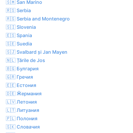
🇸🇲 San Marino
🇷🇸 Serbia
🇷🇸 Serbia and Montenegro
🇸🇮 Slovenia
🇪🇸 Spania
🇸🇪 Suedia
🇸🇯 Svalbard și Jan Mayen
🇳🇱 Țările de Jos
🇧🇬 Булгария
🇬🇷 Гречия
🇪🇪 Естония
🇩🇪 Ӂермания
🇱🇻 Летония
🇱🇹 Литуания
🇵🇱 Полония
🇸🇰 Словачия