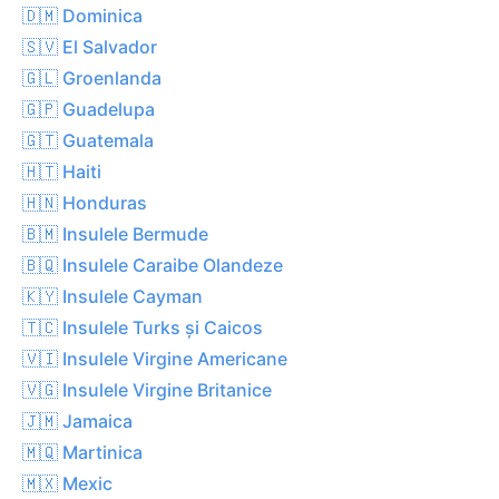
🇩🇲 Dominica
🇸🇻 El Salvador
🇬🇱 Groenlanda
🇬🇵 Guadelupa
🇬🇹 Guatemala
🇭🇹 Haiti
🇭🇳 Honduras
🇧🇲 Insulele Bermude
🇧🇶 Insulele Caraibe Olandeze
🇰🇾 Insulele Cayman
🇹🇨 Insulele Turks și Caicos
🇻🇮 Insulele Virgine Americane
🇻🇬 Insulele Virgine Britanice
🇯🇲 Jamaica
🇲🇶 Martinica
🇲🇽 Mexic