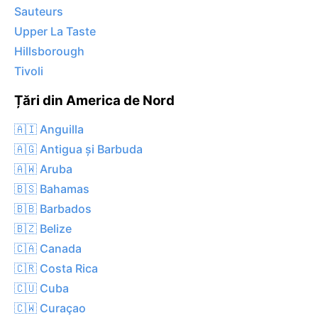
Sauteurs
Upper La Taste
Hillsborough
Tivoli
Țări din America de Nord
🇦🇮 Anguilla
🇦🇬 Antigua și Barbuda
🇦🇼 Aruba
🇧🇸 Bahamas
🇧🇧 Barbados
🇧🇿 Belize
🇨🇦 Canada
🇨🇷 Costa Rica
🇨🇺 Cuba
🇨🇼 Curaçao