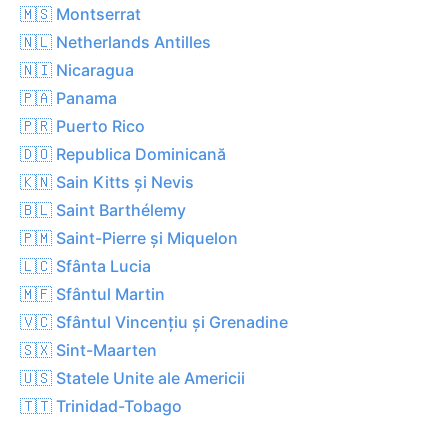
🇲🇸 Montserrat
🇳🇱 Netherlands Antilles
🇳🇮 Nicaragua
🇵🇦 Panama
🇵🇷 Puerto Rico
🇩🇴 Republica Dominicană
🇰🇳 Sain Kitts și Nevis
🇧🇱 Saint Barthélemy
🇵🇲 Saint-Pierre și Miquelon
🇱🇨 Sfânta Lucia
🇲🇫 Sfântul Martin
🇻🇨 Sfântul Vincențiu și Grenadine
🇸🇽 Sint-Maarten
🇺🇸 Statele Unite ale Americii
🇹🇹 Trinidad-Tobago