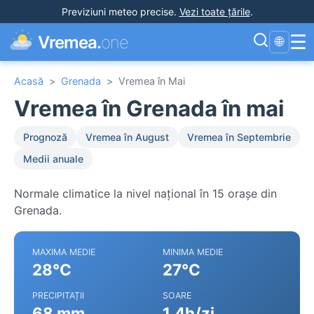
Previziuni meteo precise
.
Vezi toate țările
.
☰
Vremea.
one
🌐
Acasă
>
Grenada
>
Vremea în Mai
Vremea în Grenada în mai
Prognoză
Vremea în August
Vremea în Septembrie
Medii anuale
Normale climatice la nivel național în 15 orașe din
Grenada.
MAXIMA MEDIE
MINIMA MEDIE
28°C
27°C
PRECIPITAȚII
SOARE
68 mm
1.4h/zi