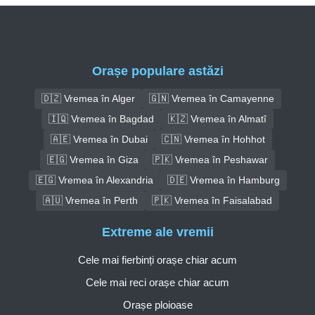
Orașe populare astăzi
🇩🇿 Vremea în Alger
🇬🇳 Vremea în Camayenne
🇮🇶 Vremea în Bagdad
🇰🇿 Vremea în Almatî
🇦🇪 Vremea în Dubai
🇨🇳 Vremea în Hohhot
🇪🇬 Vremea în Giza
🇵🇰 Vremea în Peshawar
🇪🇬 Vremea în Alexandria
🇩🇪 Vremea în Hamburg
🇦🇺 Vremea în Perth
🇵🇰 Vremea în Faisalabad
Extreme ale vremii
Cele mai fierbinți orașe chiar acum
Cele mai reci orașe chiar acum
Orașe ploioase