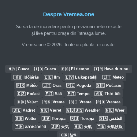
Despre Vremea.one
Sursa ta de încredere pentru previziuni meteo exacte
și live pentru orașe din întreaga lume.
Vremea.one © 2026. Toate drepturile rezervate.
🇲🇾
🇮🇩
🇪🇸
🇹🇷
Cuaca
Cuaca
El tiempo
Hava durumu
🇭🇺
🇪🇪
🇱🇻
🇮🇹
Időjárás
Ilm
Laikapstākļi
Meteo
🇫🇷
🇱🇹
🇵🇱
🇸🇰
Météo
Oras
Pogoda
Počasie
🇨🇿
🇫🇮
🇵🇹
🇻🇳
Počasí
Sää
Tempo
Thời tiết
🇩🇰
🇷🇸
🇸🇮
🇷🇴
Vejret
Vreme
Vreme
Vremea
🇸🇪
🇳🇴
🇬🇧🇺🇸
🇳🇱
Vädret
Været
Weather
Weer
🇩🇪
🇺🇦
🇷🇺
🇸🇦
Wetter
Погода
Погода
الطقس
🇹🇭
🇯🇵
🇭🇰
🇹🇼
สภาพอากาศ
天気
天氣
天氣預報
🇰🇷
날씨