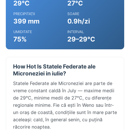
29°C
27°C
PRECIPITAȚII
SOARE
399 mm
0.9h/zi
UMIDITATE
INTERVAL
75%
29–29°C
How Hot Is Statele Federate ale
Microneziei in iulie?
Statele Federate ale Microneziei are parte de
vreme constant caldă în July — maxime medii
de 29°C, minime medii de 27°C, cu diferențe
regionale minime. Fie că ești în Weno sau într-
un oraș de coastă, condițiile sunt în mare parte
aceleași: cald, în general senin, cu puțină
răcorire noaptea.