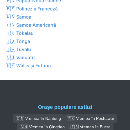
🇵🇬 Papua-Noua Guinee
🇵🇫 Polinezia Franceză
🇼🇸 Samoa
🇦🇸 Samoa Americană
🇹🇰 Tokelau
🇹🇴 Tonga
🇹🇻 Tuvalu
🇻🇺 Vanuatu
🇼🇫 Wallis și Futuna
Orașe populare astăzi
🇨🇳 Vremea în Nantong
🇵🇰 Vremea în Peshawar
🇨🇳 Vremea în Qingdao
🇹🇷 Vremea în Bursa