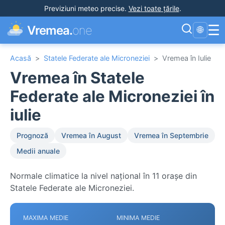
Previziuni meteo precise
.
Vezi toate țările
.
☰
Vremea.
one
🌐
Acasă
>
Statele Federate ale Microneziei
>
Vremea în Iulie
Vremea în Statele
Federate ale Microneziei în
iulie
Prognoză
Vremea în August
Vremea în Septembrie
Medii anuale
Normale climatice la nivel național în 11 orașe din
Statele Federate ale Microneziei.
MAXIMA MEDIE
MINIMA MEDIE