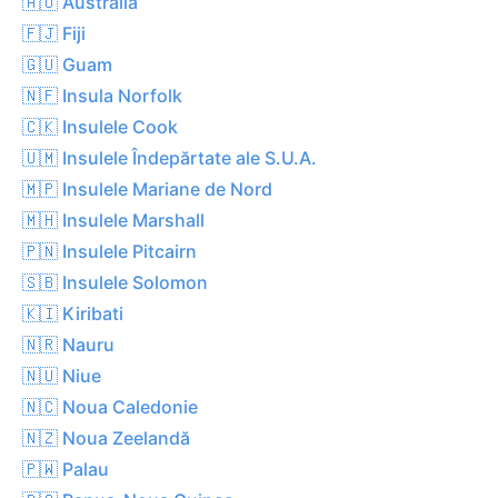
🇦🇺 Australia
🇫🇯 Fiji
🇬🇺 Guam
🇳🇫 Insula Norfolk
🇨🇰 Insulele Cook
🇺🇲 Insulele Îndepărtate ale S.U.A.
🇲🇵 Insulele Mariane de Nord
🇲🇭 Insulele Marshall
🇵🇳 Insulele Pitcairn
🇸🇧 Insulele Solomon
🇰🇮 Kiribati
🇳🇷 Nauru
🇳🇺 Niue
🇳🇨 Noua Caledonie
🇳🇿 Noua Zeelandă
🇵🇼 Palau