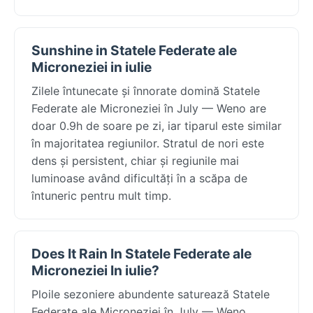
Sunshine in Statele Federate ale
Microneziei in iulie
Zilele întunecate și înnorate domină Statele
Federate ale Microneziei în July — Weno are
doar 0.9h de soare pe zi, iar tiparul este similar
în majoritatea regiunilor. Stratul de nori este
dens și persistent, chiar și regiunile mai
luminoase având dificultăți în a scăpa de
întuneric pentru mult timp.
Does It Rain In Statele Federate ale
Microneziei In iulie?
Ploile sezoniere abundente saturează Statele
Federate ale Microneziei în July — Weno