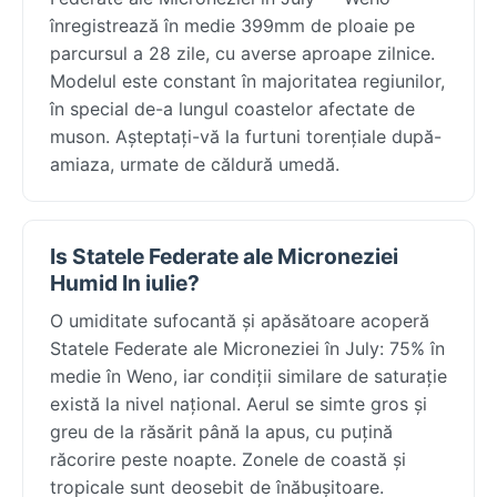
înregistrează în medie 399mm de ploaie pe
parcursul a 28 zile, cu averse aproape zilnice.
Modelul este constant în majoritatea regiunilor,
în special de-a lungul coastelor afectate de
muson. Așteptați-vă la furtuni torențiale după-
amiaza, urmate de căldură umedă.
Is Statele Federate ale Microneziei
Humid In iulie?
O umiditate sufocantă și apăsătoare acoperă
Statele Federate ale Microneziei în July: 75% în
medie în Weno, iar condiții similare de saturație
există la nivel național. Aerul se simte gros și
greu de la răsărit până la apus, cu puțină
răcorire peste noapte. Zonele de coastă și
tropicale sunt deosebit de înăbușitoare.